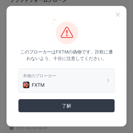
 プラットフォームクローン 
 このプラットフォームは元のFXTMのクローンです.....彼らは
人々を欺きたいと思っているので、彼らは彼らのお金で走る
ことができます....このプラットフォームに近づかないでくだ
さい 
このブローカーはFXTMの偽物です。詐欺に遭
2021-08-15 23:43
わないよう、十分に注意してください。
出金できない
本物のブローカー
FXTM
 撤退できません 
 私はここに1年以上投資してきましたが、引き出しは常にスム
ーズに進んでいます。最近は無限の料金がありますが。最初
に税金、次に検証手数料と証拠金。結局、オーストラリアの
了解
地域問題のため、私は資金を引き出すことができないと彼ら
は言いました！もう信用できない！ 
2021-06-16 06:40