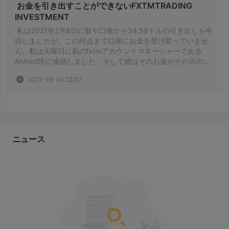
 お金を引き出すことができないFXTMTRADING 
INVESTMENT 
 私は2021年2月8日に取引口座から34.59ドルの引き出しを申
請しましたが、この時点まで口座にお金を受け取っていませ
ん。私は火曜日に私のfxtmアカウントマネージャーである
Ahmed氏に連絡しました、そして彼はそのお金がその日の終
わりまでに私のアカウントに確実に反映されることを私に保
2021-09-04 22:37
証しました。しかし、水曜日に私が彼にお金が反映されてい
ないと言ったとき、 
ニュース