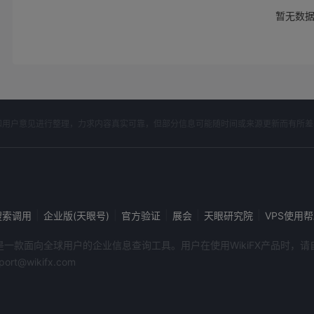
暂无数
开资料和用户意见进行整理，力求内容真实可靠，但部分信息可能随时间或来源更新而有所
|
|
|
|
|
搜索调用
企业版(天眼号)
官方验证
展会
天眼研究院
VPS使用
端产品是一款面向全球用户的企业信息查询工具。用户在使用WikiFX产品时
@wikifx.com