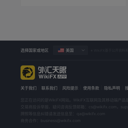
选择国家或地区
美国
※ WikiFX基于公
|
|
|
|
|
关于我们
联系我们
风险提示
使用条款
隐私声明
您正在访问的是WikiFX网站。WikiFX互联网及其移动
交易商投诉举报、疑问咨询反馈邮箱：cs@wikifx.com，support
牌照等信息纠错请发送信息至：qa@wikifx.com
商务合作：business@wikifx.com