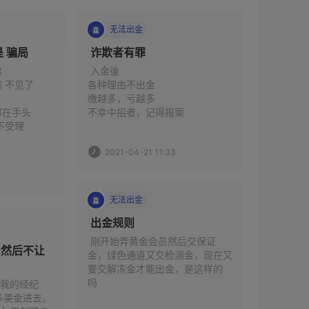
无法出金
无法
 我被诈骗 一切都是 骗局 
 诈欺者有罪 


 入金後

 我于 20
端 不见了
各种理由不出金

易账户中提
缴越多，亏越多

目前为止
在手头 

不幸中招者，记得报案 
联系了 fx
在大马 报警 警察局 不受理 
生，他向
当天到账
2021-04-21 11:33
到。 
3
2021-
无法出金
 出金规则 
诱导
 刚开始弄黄金会员然后交保证
，然后不让
金，绿色通道又交检测金，现在又
要交解冻金才能出金，是这样的
 我在英国
吗 
索到的公司为
是我的经纪
记网址
00多美金进去。