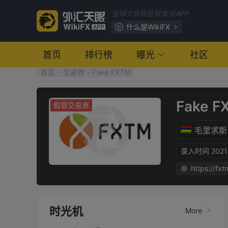
全球交易商监管查询APP
什么是WikiFX
首页
排行榜
曝光
社区
首页
-
交易商
-
Fake FXTM
Fake F
假冒交易商
毛里求斯
录入时间 2021-
https://fx
时光机
More