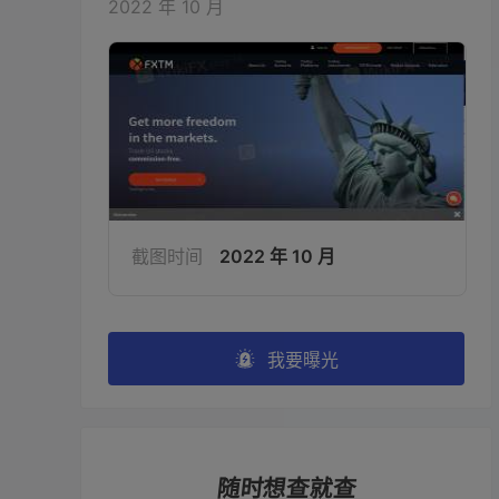
2022 年 10 月
诱导欺诈
无法出金
 挂牌公司 
 冒用富拓外汇平台 
 这是FXTM 的挂牌平台，请远离
 参加了他们周年庆活动，就无
他们。 
出金，超过时间，每天扣总额的
分之五，我现在有4300多美金
不来 
2021-08-15 23:43
截图时间
2022 年 10 月
2021-04-01 09:19
无法出金
 早上出金到现在，一直在安
我要曝光
无法出金
排中，也不给你答复 
 不能出金 
 无法出金提现，昨天晚上11点半
 做这个平台一年多了，一直出
后提现的，到现在一直说财务加急
正常，带我参与过后出金就平台
处理中 
服一直有缴不完的费，先缴税 
随时想查就查