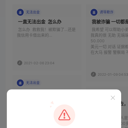
无法出金
诱导欺诈
 一直无法出金  怎么办 
法
 怎么办  救救我！被欺骗了…还是
 我希望 可以帮助小弟
百
我信用卡借出来的… 
我真的很 无助 无端
出
50.000 

美元一切 对话 证据都
2021-02-06 23:04
2022-01-09 04:5
无法出金
 帮我拿回投资的钱 
无法出金
 这平台入金快提款要交一堆佣
 经纪人换来换去
金，保证金，税务金等等，就是提
我出金 
金
不出款谁帮我提回我投资血汗
客
钱？ 
 这位叫James的人
过
人，我deposit 4