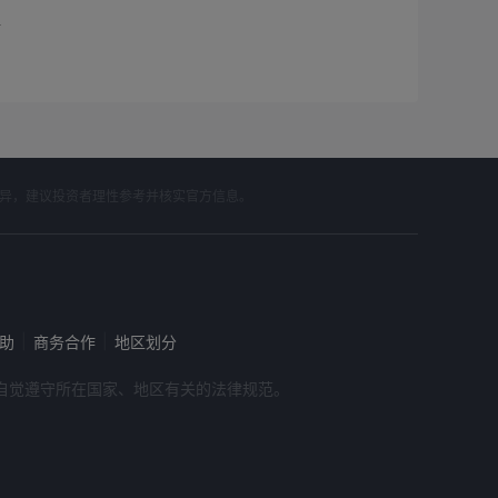
据
差异，建议投资者理性参考并核实官方信息。
|
|
帮助
商务合作
地区划分
，请自觉遵守所在国家、地区有关的法律规范。