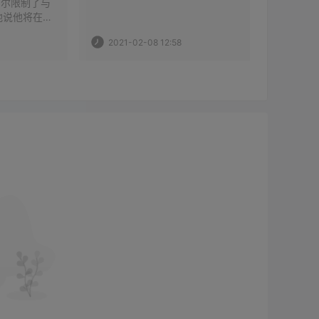
https://
贝尔限制了与
；该平台
他说他将在推
称，以及
克里斯-詹姆
2021-02-08 12:58
2021-
易商FX
图提取一些
FXTM
斯拒绝了。他
平台与他
的，我从来没
现在应该怎么