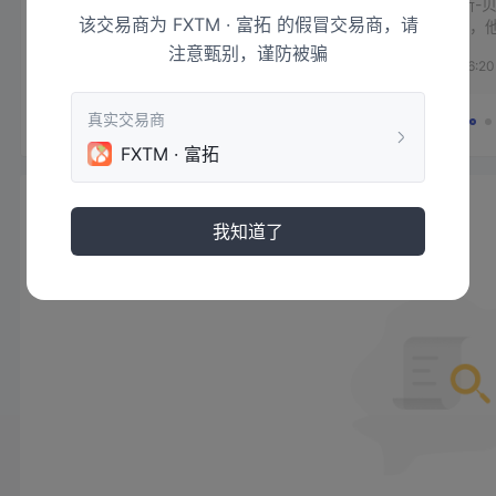
保
今年年初，詹姆斯-
该交易商为 FXTM · 富拓 的假冒交易商，请
经
我的沟通。在9月，
我
广和我的新经纪人是
注意甄别，谨防被骗
2021-11-11 09:38
2021-09-26 06:20
办
斯。我感到怀疑并试
钱，但克里斯-詹姆
的行为是如此赤裸裸
真实交易商
有得到我的提款。我
FXTM · 富拓
做呢？ 
资讯
我知道了