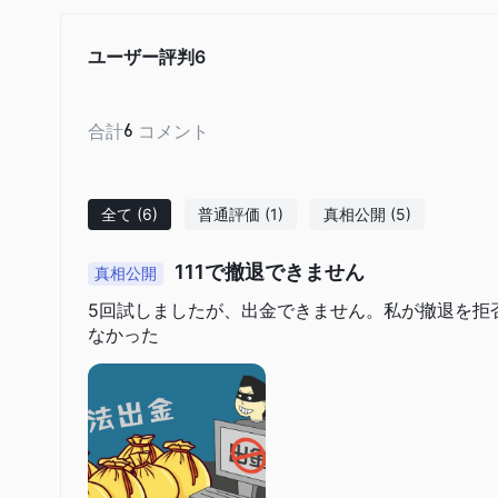
ユーザー評判
6
合計
6
コメント
全て
(6)
普通評価
(1)
真相公開
(5)
111で撤退できません
真相公開
5回試しましたが、出金できません。私が撤退を拒
なかった