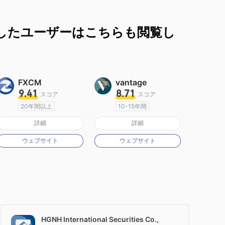
したユーザーはこちらも閲覧し
FXCM
vantage
9.41
8.71
スコア
スコア
20年間以上
10-15年間
オーストラリア規制
オーストラリア規制
詳細
詳細
マーケットメイキングライセンス（MM）
マーケットメイキングライセンス（MM）
ウェブサイト
ウェブサイト
MT4フルライセンス
MT4フルライセンス
HGNH International Securities Co.,