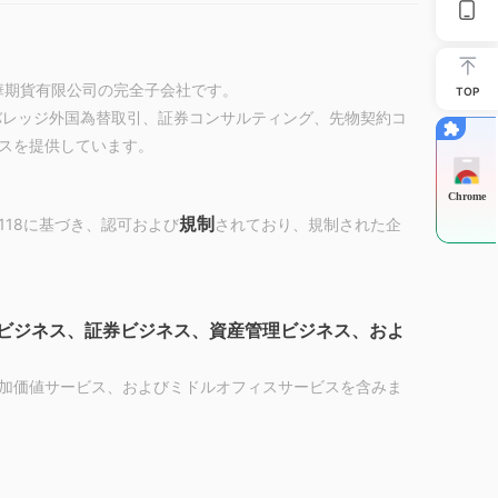
南華期貨有限公司の完全子会社です。
TOP
約取引、レバレッジ外国為替取引、証券コンサルティング、先物契約コ
スを提供しています。
Chrome
規制
118に基づき、認可および
されており、規制された企
ビジネス、証券ビジネス、資産管理ビジネス、およ
付加価値サービス、およびミドルオフィスサービスを含みま
ティング、RQFIIビジネス管理、RQFIIビジネス、および