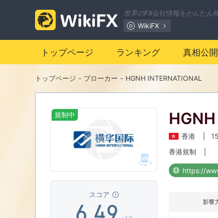
2
世界のFX会社情報をかんたん
WikiFX
0
3
トップページ
ランキング
真相公開
1
4
トップページ
-
ブローカー
-
HGNH INTERNATIONAL
2
0
5
HGNH 
規制中
3
1
6
香港
|
1
4
2
7
香港規制
|
5
3
8
スコア
影響
6
.
4
9