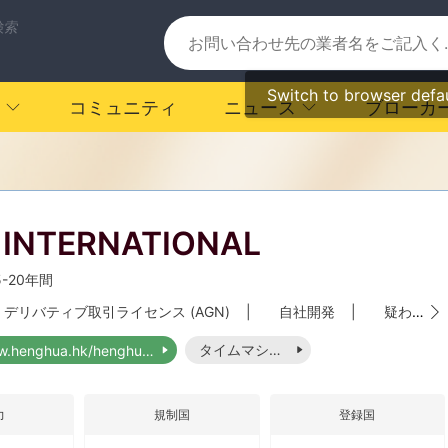
検索
Switch to browser defa
コミュニティ
ニュース
ブローカ
INTERNATIONAL
5-20年間
デリバティブ取引ライセンス (AGN)
|
自社開発
|
疑わしい事業範囲
タイムマシーン
https://www.henghua.hk/henghuaEnglish/hgnhe.html
力
規制国
登録国