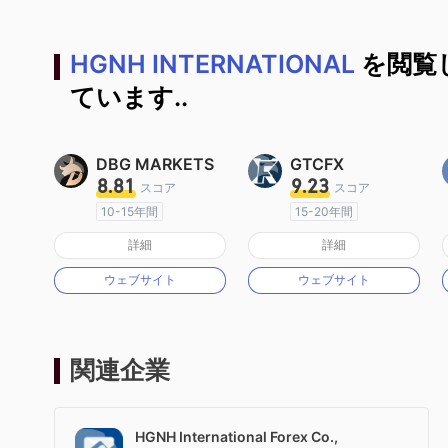
HGNH INTERNATIONAL
を閲覧
ています..
DBG MARKETS
GTCFX
8.81
9.23
スコア
スコア
10-15年間
15-20年間
オーストラリア規制
イギリス規制
詳細
詳細
マーケットメイキングライセンス（MM）
マーケットメイキングライセンス（MM）
ウェブサイト
ウェブサイト
MT4フルライセンス
MT4フルライセンス
関連企業
HGNH International Forex Co.,