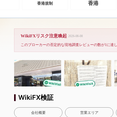
香港
香港規制
ブローカーは未解決の苦情が多す
WikiFXリスク注意喚起
2026-08-08
このブローカーの否定的な現地調査レビューの数が1に達
anger
ONAL
WikiFX検証
会社概要
営業エリア