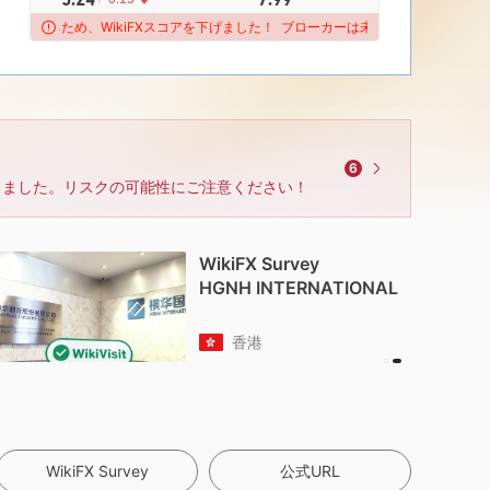
ぎるため、WikiFXスコアを下げました！
ブローカーは未解決の苦情が多すぎるため
6
しました。リスクの可能性にご注意ください！
WikiFX Survey
HGNH INTERNATIONAL
香港
WikiFX Survey
公式URL