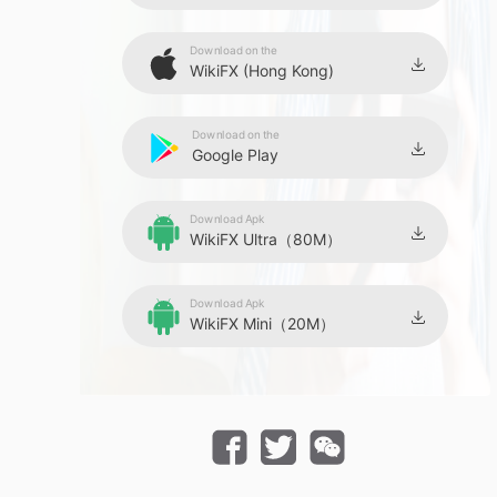
Download on the
WikiFX (Hong Kong)
Download on the
Google Play
Download Apk
WikiFX Ultra（80M）
Download Apk
WikiFX Mini（20M）