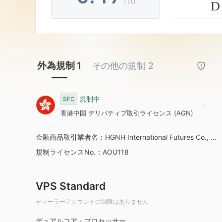
/10
D
7
5
8
6
外為規制 1
その他の規制 2
9
7
規制中
SFC
8
香港中国 デリバティブ取引ライセンス (AGN)
WikiFX Survey
D
9
HGNH INTERNATI
金融商品取引業者名：HGNH International Futures Co., Limited
規制ライセンスNo.：AOU118
シンガポール
VPS Standard
ディーラーアカウントに制限はありません
デュアルコア・プロセッサー