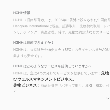
HGNH情報
HGNH（旧南華香港）は、2006年に香港で設立された中国
Henghua Internationalは現在、証券取引、先物契
ンサルティング、資産管理、貸付、先物契約決済などのサービ
HGNHは信頼できますか？
HGNHは、香港証券先物委員会（SFC）のライセンス番号AOU
業よりも安全です。
HGNHはどのようなサービスを提供していますか？
先物
HGNHは、主に4つの分野でサービスを提供しています：
びウェルスマネジメントビジネス。
先物ビジネス：
商品証券デリバティブ取引、取引、R&D、
す。
証券ビジネス：
株式、ファンド、指数などの取引サービス。
資産管理ビジネス：
中国市場でのファンド管理、投資コンサル
FOF商品を提供します。