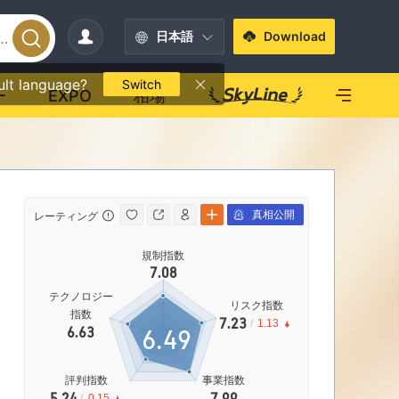
日本語
Download
ult language?
Switch
ー
EXPO
相場
真相公開
レーティング
影響力
影響力
規制指数
D
7.08
|
香港マーケットメイキングライセンス（MM）取消済み
テクノロジー
リスク指数
指数
7.23
/
1.13
6.49
6.63
64.90%
営業エリア
評判指数
事業指数
5.24
7.99
/
0.15