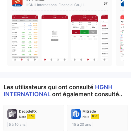
57
HGNH International Financial Co.,LIMI
TED
Les utilisateurs qui ont consulté
HGNH
INTERNATIONAL
ont également consulté..
DecodeFX
Mitrade
8.55
8.59
Note
Note
5 à 10 ans
15 à 20 ans