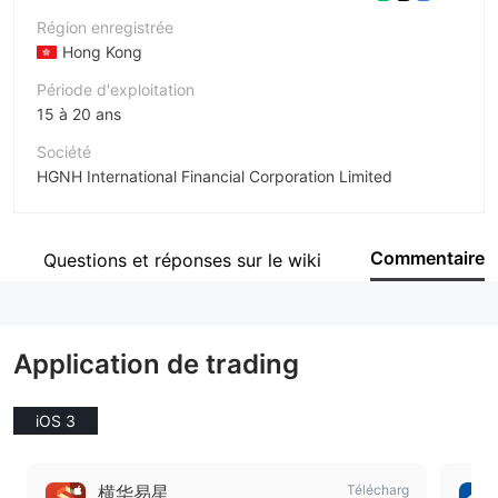
Région enregistrée
Hong Kong
Période d'exploitation
15 à 20 ans
Société
HGNH International Financial Corporation Limited
Abréviation
HGNH INTERNATIONAL
Commentaire
Questions et réponses sur le wiki
Personnel
--
Application de trading
iOS 3
横华易星
Télécharg