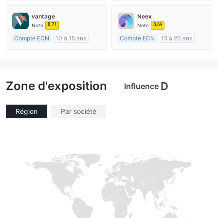
Réglementation de Australie
Réglementation de Australie
Market Making (MM)
Market Making (MM)
vantage
Neex
Etiquette principale MT4
Auto-recherche
8.71
8.64
Note
Note
Compte ECN
10 à 15 ans
Compte ECN
15 à 20 ans
Réglementation de Australie
Réglementation de Australie
Market Making (MM)
Market Making (MM)
Etiquette principale MT4
Etiquette principale MT4
Zone d'exposition
D
Influence
Région
Par société