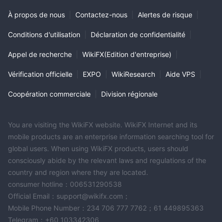
À propos de nous
|
Contactez-nous
|
Alertes de risque
|
Conditions d'utilisation
|
Déclaration de confidentialité
|
Appel de recherche
|
WikiFX(Edition d'entreprise)
|
Vérification officielle
|
EXPO
|
WikiResearch
|
Aide VPS
|
Coopération commerciale
|
Division régionale
You are visiting the WikiFX website. WikiFX Internet and its
mobile products are an enterprise information searching tool for
global users. When using WikiFX products, users should
consciously abide by the relevant laws and regulations of the
country and region where they are located.
consumer hotline：006531290538
Official Email：support@wikifx.com；
Mobile Phone Number：234 706 777 7762；61 449895363
Telegram：+60 103342306