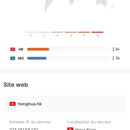
0
2
4
6
8
10
2.64
HK
2.34
MO
Site web
henghua.hk
Adresse IP du serveur
Localisation du serveur
223.197.58.137
Hong Kong