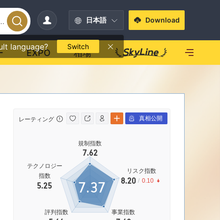
日本語
Download
ult language?
Switch
ー
EXPO
相場
真相公開
レーティング
影響力
規制指数
影響力
7.62
|
中リスク
|
C
テクノロジー
リスク指数
指数
8.20
/
0.10
7.37
5.25
73.70%
社
評判指数
事業指数
営業エリア