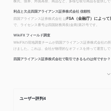
株式、債券、外国為替、商品など、多様な取引商品を提供して
利点と欠点
四国アライアンス証券株式会社 信頼性
FSA（金融庁）によっ
四国アライアンス証券株式会社 は
で、ライセンス番号は四国財務局長(金商)第21号です。
WikiFX フィールド調査
WikiFXの現地調査チームが四国アライアンス証券株式会社
けました。これは、会社が物理的なオフィスを持って運営して
四国アライアンス証券株式会社で取引できるものは何ですか？
四国アライアンス証券株式会社手数料
取引プラットフォーム
入金と出金
ユーザー評判
4