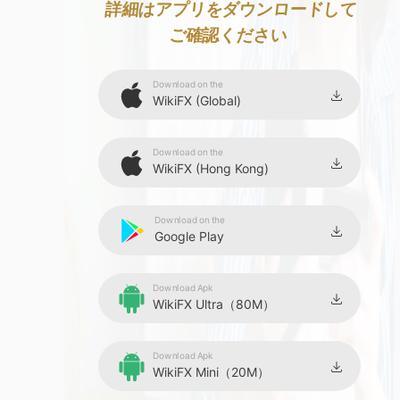
詳細はアプリをダウンロードして
ご確認ください
Download on the
WikiFX (Global)
Download on the
WikiFX (Hong Kong)
Download on the
Google Play
Download Apk
WikiFX Ultra（80M）
Download Apk
WikiFX Mini（20M）