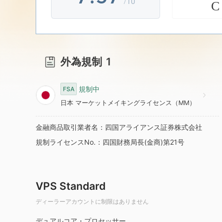
/10
C
8
4
8
9
5
9
外為規制
1
6
規制中
FSA
7
日本 マーケットメイキングライセンス（MM）
金融商品取引業者名：四国アライアンス証券株式会社
8
規制ライセンスNo.：四国財務局長(金商)第21号
9
VPS Standard
ディーラーアカウントに制限はありません
デュアルコア・プロセッサー