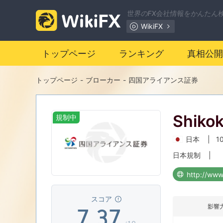
0
0
世界のFX会社情報をかんたん
WikiFX
1
1
トップページ
ランキング
真相公開
2
2
トップページ
-
ブローカー
-
四国アライアンス証券
3
3
Shik
規制中
4
0
4
日本
|
1
5
1
5
日本規制
|
6
2
6
スコア
影響
7
.
3
7