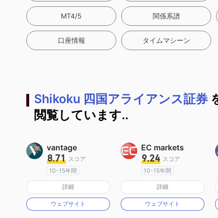
MT4/5
関係系譜
口座情報
タイムマシーン
Shikoku 四国アライアンス証券
閲覧しています..
vantage
EC markets
8.71
9.24
スコア
スコア
10-15年間
10-15年間
オーストラリア規制
オーストラリア規制
詳細
詳細
マーケットメイキングライセンス（MM）
マーケットメイキングライセンス（MM）
ウェブサイト
ウェブサイト
MT4フルライセンス
MT4フルライセンス