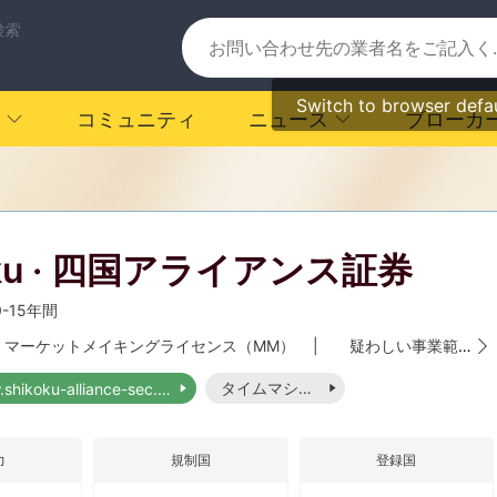
検索
Switch to browser defa
コミュニティ
ニュース
ブローカ
oku · 四国アライアンス証券
0-15年間
マーケットメイキングライセンス（MM）
|
疑わしい事業範囲
タイムマシーン
http://www.shikoku-alliance-sec.co.jp/index.html
力
規制国
登録国