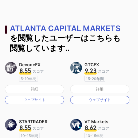
ATLANTA CAPITAL MARKETS
を閲覧したユーザーはこちらも
閲覧しています..
DecodeFX
GTCFX
8.55
9.23
スコア
スコア
5-10年間
15-20年間
オーストラリア規制
イギリス規制
詳細
詳細
マーケットメイキングライセンス（MM）
マーケットメイキングライセンス（MM）
ウェブサイト
ウェブサイト
MT4フルライセンス
MT4フルライセンス
STARTRADER
VT Markets
8.55
8.62
スコア
スコア
10-15年間
10-15年間