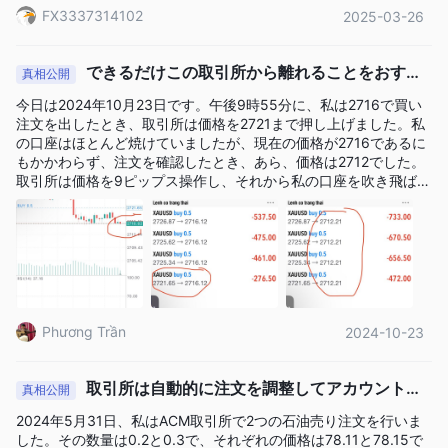
あるプラットフォームもここで利用できます。
FX3337314102
2025-03-26
入金と出金
できるだけこの取引所から離れることをおすす
真相公開
Atlanta Capital Marketsは、クライアントに対して9つの入金と
めします。
今日は2024年10月23日です。午後9時55分に、私は2716で買い
出金オプションを提供しています。Swift、Dragonpay、クレジ
注文を出したとき、取引所は価格を2721まで押し上げました。私
ットカード、デビットカード（Zotapay）を介した資金調達には
の口座はほとんど焼けていましたが、現在の価格が2716であるに
最大1営業日かかる場合があります。その他の入金オプションは
もかかわらず、注文を確認したとき、あら、価格は2712でした。
即時資金調達をサポートしています。
取引所は価格を9ピップス操作し、それから私の口座を吹き飛ばし
ました。別の話ですが、まず、取引所のIBが私に連絡し、その
平日は24時間以内に引き出しが処理されます。引き出し方法によ
後、クアンフイ・トレーディングというグループに尋ね、案内し
っては、数時間以内に資金がアカウントに入金されることが通常
ます。最初は条件はありません。時折、トレードに参入するため
です。
のシグナルを与えてくれます。そしてそのトレードは利益をもた
らします。何度か利益を得た後、彼らは私をグループから追い出
します。取引所のIBが私に連絡し、口座を開設し、資金を出資し
て追加ボーナスを受け取り、専門家に同行して勝率を高めるよう
Phương Trần
2024-10-23
に求めます。すべては正常に見えましたが、私は口座からお金を
引き出すことができませんでした。私は引き出し注文を出しまし
た。取引所からは24時間以内に処理されるというメールが送られ
取引所は自動的に注文を調整してアカウントを
てきましたが、2〜3日待っても応答がありませんでした。私は一
真相公開
日から別の日まで待ちましたが、一銭も受け取りませんでした。
消費しました。
2024年5月31日、私はACM取引所で2つの石油売り注文を行いま
私はこの取引所を重く告発します。皆さんは避けるべきです！
した。その数量は0.2と0.3で、それぞれの価格は78.11と78.15で