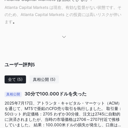
Atlanta Capital Markets は現在、有効な監督がない状態です。そ
のため、Atlanta Capital Markets との投資には高いリスクが伴い
。
ます
Atlanta Capital Markets で取引できるものは何ですか？
Atlanta Capital Markets では180以上の取引可能な商品を提供し
ています。外国為替、指数、貴金属、株式CFD、エネルギー、仮
想通貨などの取引が可能です。
ユーザー評判
5
アカウントの種類
Atlanta Capital Marketsは、STPアカウント、PROアカウント、
全て
(5)
真相公開
(5)
ECNアカウント、およびInstitutionalアカウントの4つのライブ口
座タイプを提供しています。
30分で100.000ドルを失った
真相公開
さらに、Atlanta Capital Marketsはデモ口座も提供しています。
2025年7月17日、アトランタ・キャピタル・マーケット（ACM）
また、共有CFDはECNアカウントのみ利用可能です。
を通じて、MT5で亜鉛のCFD売り取引を執行しました。 取引量：
50ロット 約定価格：2705 わずか30分後、注文は2745に自動的
レバレッジ
に決済されましたが、当時の市場価格は2706～2707付近で推移
していました。 結果：100.000米ドルの損失が発生し、口座は完
レバレッジ比率は、異なる口座タイプによって異なります。STP