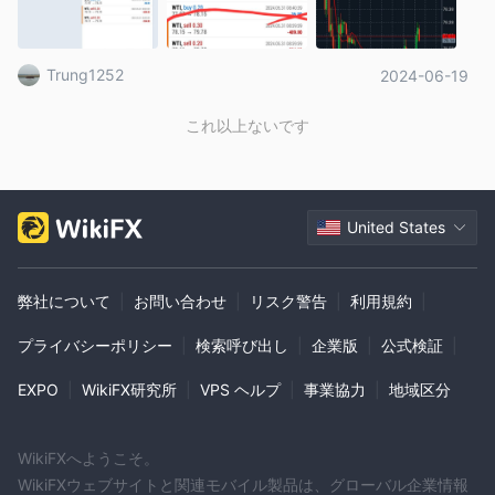
おく価値があります。通常、石油価格はほとんど変動せず、金の
ような価格のギャップはありませんので、これらの2つの注文の価
格が実際の価格に逆行し、SLレベルを超えることは合理的ではあ
Trung1252
2024-06-19
りません。この出来事を発見した後、私はすぐに取引所のサポー
トに苦情を申し立てましたが、返答はありませんでした。一目で
これらの2つの注文がエラーであることがわかっていたにもかかわ
これ以上ないです
らずです。また、ホームページのカスタマーサポートの受付箱に
もメールを送りましたが、返答はありませんでした。これは、AC
Mが意図的に市場に逆らって価格に介入し、顧客の口座を清算さ
せる意図がなく、顧客をサポートする意図がないことを証明して
います。このブローカーをボイコットすることをお勧めします。
United States
弊社について
|
お問い合わせ
|
リスク警告
|
利用規約
|
プライバシーポリシー
|
検索呼び出し
|
企業版
|
公式検証
|
EXPO
|
WikiFX研究所
|
VPS ヘルプ
|
事業協力
|
地域区分
WikiFXへようこそ。
WikiFXウェブサイトと関連モバイル製品は、グローバル企業情報