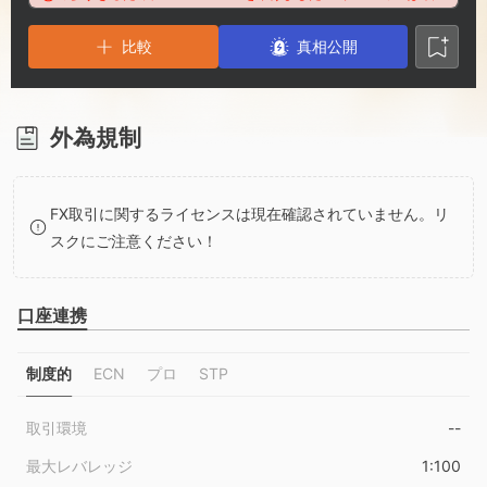
2
8
比較
3
9
真相公開
4
外為規制
5
FX取引に関するライセンスは現在確認されていません。リ
6
スクにご注意ください！
7
口座連携
8
制度的
ECN
プロ
STP
9
取引環境
--
最大レバレッジ
1:100