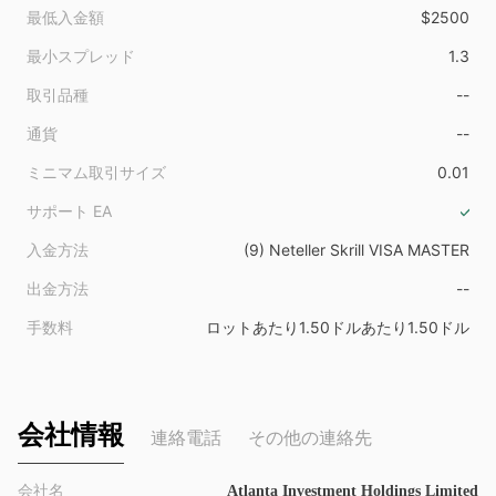
最低入金額
$2500
最小スプレッド
1.3
取引品種
--
通貨
--
ミニマム取引サイズ
0.01
サポート EA
入金方法
(9) Neteller Skrill VISA MASTER
出金方法
--
手数料
ロットあたり1.50ドルあたり1.50ドル
会社情報
連絡電話
その他の連絡先
会社名
Atlanta Investment Holdings Limited