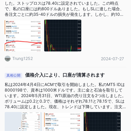
した。ストップロスは78.40に設定されていました。この時点
で、私の口座には約800ドルありました。もしSLに達した場合、
各注文ごとに約35-40ドルの損失が発生します。しかし、約10分
後にアカウントを確認するために戻ったところ、これらの2つの注
文が価格79.78まで押し上げられ、口座はほぼ800ドルのマイナス
になっていました。しかし、実際にはその時点で市場の石油価格
は78.28であり、SLに達していませんでした。その後、石油価格
は急落しました。ACM取引所がどのようにして私の2つの注文を
市場価格が下落しているにもかかわらず、そんなに高い価格に調
整したのかわかりません。ACM取引所のこの調整のために、本来
Trung1252
2024-07-27
利益を上げるはずだった2つの注文がマイナスに転じ、私の口座が
直ちに破産しました。私は取引所に解決策を求めるメールを送り
ましたが、返答はありませんでした。お金を回収する可能性が非
価格介入により、口座が清算されます
常に低いことを知りながらも、私はまだサポートを受けたいと思
真相公開
っており、投資家にACM取引所から距離を置くよう警告します。
私は2024年4月4日にACMで取引を開始しました。私のMT5 IDは
8000198で、資本は1000米ドルです。主に金と石油を取引して
います。2024年5月31日、WTI原油の売り注文を2つ出しました。
ボリュームは0.2と0.3で、価格はそれぞれ78.11と78.15で、SLは
78.40に設定しました。現在、トレンドは下降しています。注文
を出してから約10分後、アカウントが清算されたことを確認しま
した。2つの石油注文の価格が79.78に急上昇しました（以下に示
すように）、私が設定したSLを完全に無視しています。現在の市
場価格はSLレベル（約78.24）よりもはるかに低いことを述べて