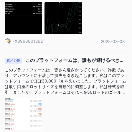
全に「消失」しました。 1. 説明要求 ACMに対し、以下の点につ
アカウントは500:1、PROアカウントは400:1、ECNアカウント
いて正式な説明要求を提出しました。 システムの注文マッチング
は200:1、Institutionalアカウントは100:1です。
の仕組み。 注文決済時の実際のスプレッドと流動性。 システムロ
グと技術的処理。 状況：ACMは期限を過ぎたにもかかわらず完全
Atlanta Capital Markets手数料
な回答を提供していないため、意図的に情報を隠蔽している疑い
があります。 2. 疑わしい指標 以下の比較に基づく 独立した価格
STP、PRO、ECN、Institutionalアカウントは、スプレッドが異な
データ： 終値が市場価格と異常な乖離を示していた。 自動注文ク
ります。STPアカウントのスプレッドは2.0 pipsから、PROアカ
FX3968801262
2025-08-08
ローズの明確な理由は示されていなかった。 流動性データに関す
る透明性の欠如。 これらの要因は、価格操作や資産を適正化する
ウントのスプレッドは1.3 pipsから、ECNアカウントのスプレッ
ための段階的なシナリオのパターンと一致している。 3. コミュニ
ドは0.0 pipsから、Institutionalアカウントのスプレッドは1.3
ティへの呼びかけ トレーダー仲間の皆様に、以下のことを強く推
このプラットフォームは、誰もが避けるべきで
真相公開
pipsからです。STPとPROの手数料は無料です。ECNアカウント
奨します。 同様の事例を共有してください。
す
とInstitutionalアカウントの手数料はそれぞれ4と1.5です。最後
このプラットフォームは、皆さん遠ざかってください。詐欺であ
り、アカウントに干渉して損失を引き起こします。私はこのプラ
に、STP、PRO、ECNアカウントはスワップフリーですが、
ットフォームでほぼ30,000ドルを失いました。プラットフォーム
Institutionalアカウントは除きます。
は取引口座のロットサイズを自動的に調整します。私は株式を取
引しましたが、プラットフォームはそれらを50ロットのゴールド
取引プラットフォーム
に自動的に調整しました。だから皆さん、このプラットフォーム
から遠ざかってください。
Atlanta Capital Marketsは、独自のプラットフォームである
Atlanta Capital Markets Automated Trader（AAT）を提供して
います。このプラットフォームは、初心者トレーダーや時間のな
いトレーダー向けに設計されています。MT5やMT4などの人気の