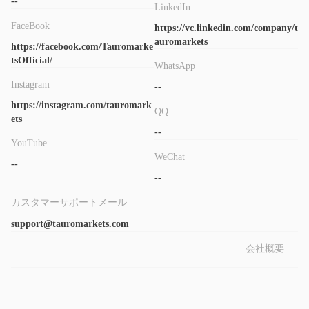
--
LinkedIn
く、EAシステムも実装しています。
FaceBook
https://vc.linkedin.com/company/t
入金と出金
auromarkets
https://facebook.com/Tauromarke
$100
最低入金額は
です。Tauro Marketsは、Visa、銀行振込、
tsOfficial/
WhatsApp
およびMasterCardを入金および出金に受け付けています。ただ
Instagram
--
し、公式ウェブサイトがアクセスできないため、送金処理時間と
https://instagram.com/tauromark
関連する手数料は不明です。
QQ
ets
--
YouTube
WeChat
--
--
カスタマーサポートメール
support@tauromarkets.com
会社概要