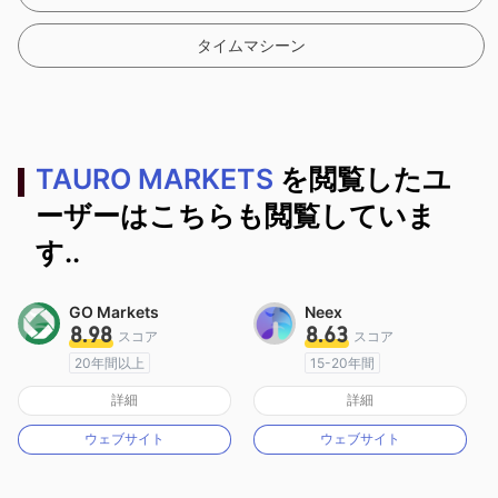
タイムマシーン
TAURO MARKETS
を閲覧したユ
ーザーはこちらも閲覧していま
す..
GO Markets
Neex
8.98
8.63
スコア
スコア
20年間以上
15-20年間
オーストラリア規制
オーストラリア規制
詳細
詳細
マーケットメイキングライセンス（MM）
マーケットメイキングライセンス（MM）
ウェブサイト
ウェブサイト
cTrader
MT4フルライセンス