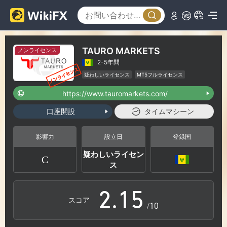
0
TAURO MARKETS
ノンライセンス
2-5年間
1
疑わしいライセンス
MT5フルライセンス
リージョナルブローカー
ハイリスクレベル
https://www.tauromarkets.com/
2
口座開設
タイムマシーン
0
3
影響力
設立日
登録国
疑わしいライセン
C
1
0
4
ス
2
.
1
5
スコア
/10