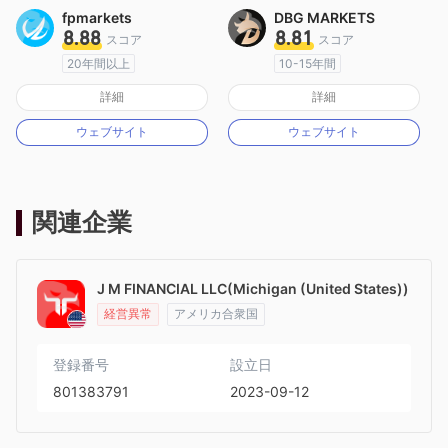
fpmarkets
DBG MARKETS
8.88
8.81
スコア
スコア
20年間以上
10-15年間
オーストラリア規制
オーストラリア規制
詳細
詳細
マーケットメイキングライセンス（MM）
マーケットメイキングライセンス（MM）
ウェブサイト
ウェブサイト
MT4フルライセンス
MT4フルライセンス
関連企業
J M FINANCIAL LLC(Michigan (United States))
経営異常
アメリカ合衆国
登録番号
設立日
801383791
2023-09-12