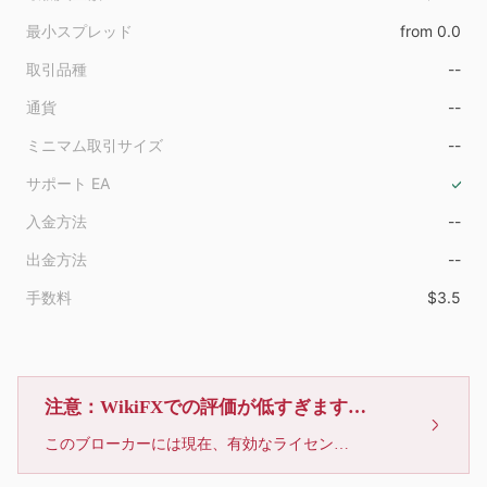
最小スプレッド
from 0.0
取引品種
--
通貨
--
ミニマム取引サイズ
--
サポート EA
入金方法
--
出金方法
--
手数料
$3.5
注意：WikiFXでの評価が低すぎます、利用しないでください
このブローカーには現在、有効なライセンスが確認されていません。リスクにご注意下さい！