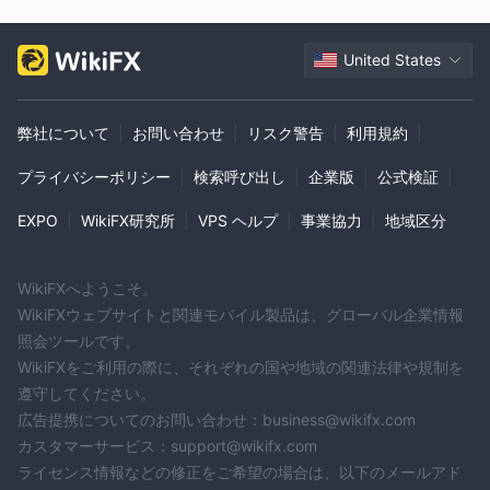
United States
弊社について
|
お問い合わせ
|
リスク警告
|
利用規約
|
プライバシーポリシー
|
検索呼び出し
|
企業版
|
公式検証
|
EXPO
|
WikiFX研究所
|
VPS ヘルプ
|
事業協力
|
地域区分
WikiFXへようこそ。
WikiFXウェブサイトと関連モバイル製品は、グローバル企業情報
照会ツールです。
WikiFXをご利用の際に、それぞれの国や地域の関連法律や規制を
遵守してください。
広告提携についてのお問い合わせ：business@wikifx.com
カスタマーサービス：support@wikifx.com
ライセンス情報などの修正をご希望の場合は、以下のメールアド