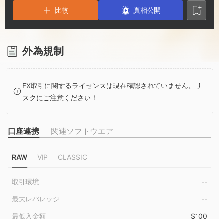
3
2
6
比較
真相公開
4
3
7
5
4
8
外為規制
6
5
9
FX取引に関するライセンスは現在確認されていません。リ
スクにご注意ください！
7
6
口座連携
関連ソフトウエア
8
7
RAW
VIP
CLASSIC
9
8
取引環境
--
9
最大レバレッジ
--
最低入金額
$100