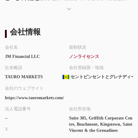
貨、および金属
を含む幅広い市場インストゥルメントを提供し
ています。
アカウントタイプ
クラシック、VIP、およびロー
Tauro Marketsには、
の3つの
会社情報
アカウントタイプがあります。スプレッドを低くしたいトレーダ
ーはローアカウントを選ぶことができ、予算が少ないトレーダー
会社名
規制状況
はクラシックアカウントを開設することができます。
JM Financial LLC
ノンライセンス
Tauro Marketsの手数料
社名略語
会社登録国・地域
0.0ピップ
$0
スプレッドは
から始まり、手数料は
からです。ス
TAURO MARKETS
セントビンセントとグレナディー
プレッドが低いほど流動性が高くなります。
会社のウェブサイト
取引プラットフォーム
https://www.tauromarkets.com/
MT4
Tauro Marketsは、権威ある
取引プラットフォームとプロプ
法人電話番号
会社所在地
WebTrader
ライエタリな
取引プラットフォームを提供していま
--
Suite 305, Griffith Corporate Cen
す。これらのプラットフォームはWindows、iOS、Android、お
tre, Beachmont, Kingstown, Saint
よびWebで利用できます。初心者トレーダーはMT4を好む傾向が
X
Vincent & the Grenadines
あります。MT4とMT5はさまざまな取引戦略を提供するだけでな