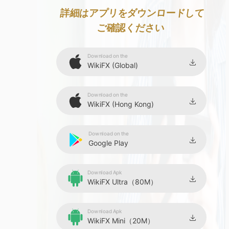
詳細はアプリをダウンロードして
ご確認ください
Download on the
WikiFX (Global)
Download on the
WikiFX (Hong Kong)
Download on the
Google Play
Download Apk
WikiFX Ultra（80M）
Download Apk
WikiFX Mini（20M）