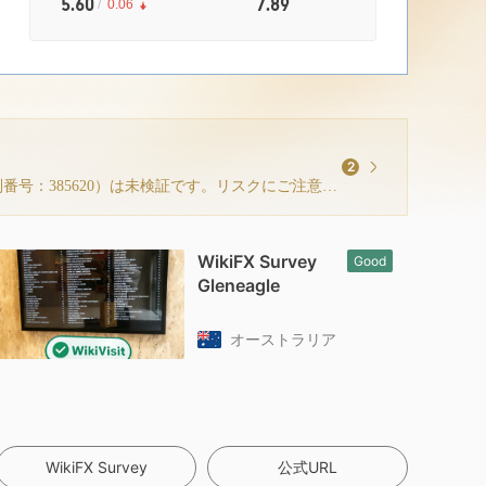
5.60
7.89
/
0.06
2
提示されているオーストラリア ASIC規制ライセンス（規制番号：385620）は未検証です。リスクにご注意ください！
WikiFX Survey
Good
Gleneagle
オーストラリア
WikiFX Survey
公式URL