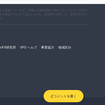
データを収集しています。 情報の正確性維持に努めておりますが、内容が
性を保証するものではありません。 投資家の皆様には、意思決定を行
す。
|
|
|
ikiFX研究所
VPS ヘルプ
事業協力
地域区分
コメントを書く