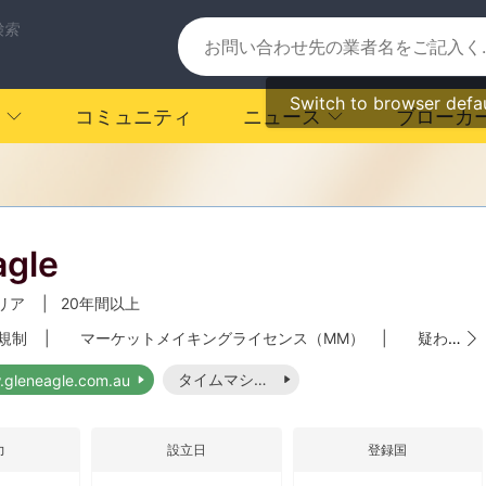
検索
Switch to browser defa
コミュニティ
ニュース
ブローカ
agle
リア
|
20年間以上
ア規制
|
マーケットメイキングライセンス（MM）
|
疑わしい事業範囲
タイムマシーン
.gleneagle.com.au
力
設立日
登録国