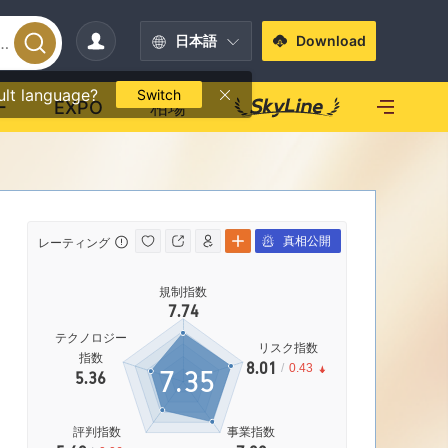
日本語
Download
ult language?
Switch
ー
EXPO
相場
真相公開
レーティング
影響力
規制指数
影響力
7.74
|
中リスク
|
D
テクノロジー
リスク指数
指数
8.01
/
0.43
7.35
5.36
73.50%
評判指数
事業指数
営業エリア