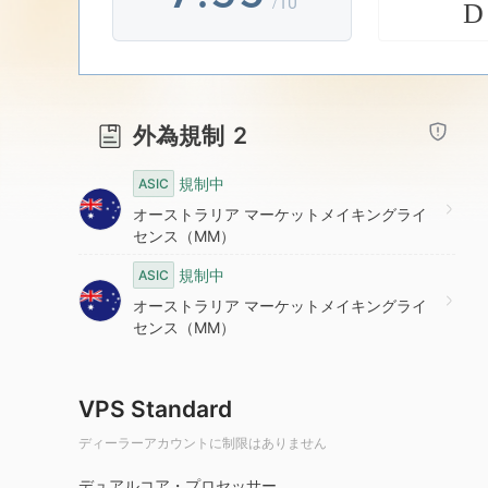
/10
D
8
4
6
9
5
7
外為規制
2
6
8
規制中
ASIC
オーストラリア マーケットメイキングライ
7
9
センス（MM）
規制中
ASIC
8
オーストラリア マーケットメイキングライ
センス（MM）
9
VPS Standard
ディーラーアカウントに制限はありません
デュアルコア・プロセッサー