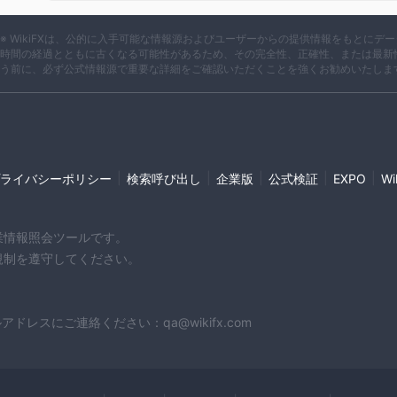
※ WikiFXは、公的に入手可能な情報源およびユーザーからの提供情報をもとに
時間の経過とともに古くなる可能性があるため、その完全性、正確性、または最新
う前に、必ず公式情報源で重要な詳細をご確認いただくことを強くお勧めいたしま
|
|
|
|
|
ライバシーポリシー
検索呼び出し
企業版
公式検証
EXPO
W
企業情報照会ツールです。
や規制を遵守してください。
スにご連絡ください：qa@wikifx.com