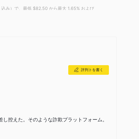
み）で、最低 $82.50 から最大 1.65% および
の1.1%（GST 込み）で、最低 $82.50 から最大
示されています。
評判トを書く
益を差し控えた。そのような詐欺プラットフォーム。