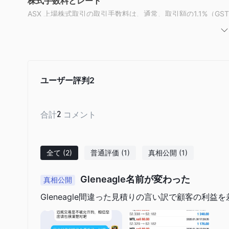
株式手数料とレート
ASX 上場株式取引の取引手数料は、通常、取引額の1.1%（GST 込
$150（GST 込み）までかかります。
ASX デリバティブ手数料
取引所で取引されるデリバティブの標準手数料は、通常、プレミアム額
1.65% および $150（GST 込み）までかかります。
OTC 取引手数料
ユーザー評判
2
OTC 取引の手数料、費用、料金は、それらの製品のPDSに開
取引プラットフォーム
合計
2
コメント
全て
(2)
普通評価
(1)
真相公開
(1)
Gleneagle名前が変わった
真相公開
Gleneagle間違った見積りの言い訳で顧客の利