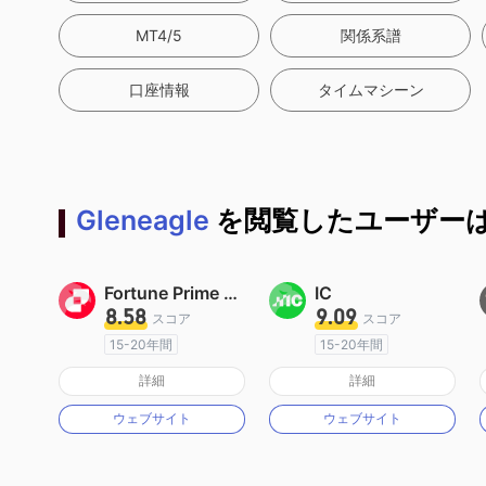
MT4/5
関係系譜
口座情報
タイムマシーン
Gleneagle
を閲覧したユーザーは
Fortune Prime Global
IC
8.58
9.09
スコア
スコア
15-20年間
15-20年間
オーストラリア規制
オーストラリア規制
詳細
詳細
マーケットメイキングライセンス（MM）
マーケットメイキングライセンス（MM）
ウェブサイト
ウェブサイト
MT4フルライセンス
MT4フルライセンス