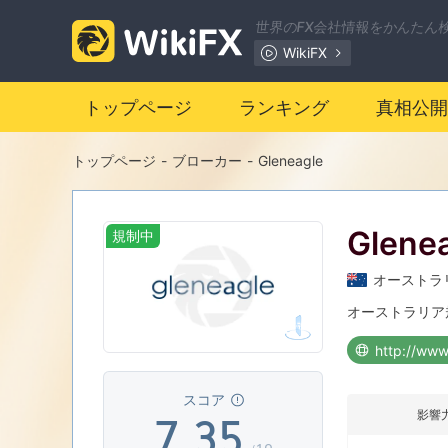
0
世界のFX会社情報をかんたん
WikiFX
1
トップページ
ランキング
真相公開
2
0
トップページ
-
ブローカー
-
Gleneagle
3
1
Glene
規制中
4
0
2
オーストラ
5
1
3
オーストラリ
http://www
6
2
4
スコア
影響
7
.
3
5