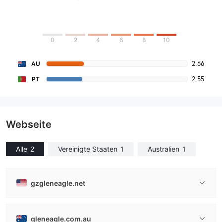
0
2
4
6
8
10
2.66
AU
2.55
PT
Webseite
Alle
2
Vereinigte Staaten
1
Australien
1
gzgleneagle.net
gleneagle.com.au