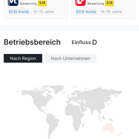
MT4-Volllizenz
MT4-Volllizenz
8.68
8.58
Bewertung
Bewertung
ECN-Konto
10-15 Jahre
ECN-Konto
15-20 Jahre
AustralienRegulierung
AustralienRegulierung
Market Making (MM)
Market Making (MM)
MT4-Volllizenz
MT4-Volllizenz
Betriebsbereich
D
Einfluss
Nach Region
Nach Unternehmen