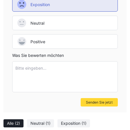
that Gleneagle's support is responsive, and reaching out
Exposition
provides the opportunity to clarify any uncertain points,
including potential future policy changes. Overall, while
Neutral
there is no evidence of inactivity charges as of the latest
available disclosures, I would suggest maintaining
diligence by verifying any possible updates or account-
Positive
specific conditions. This cautious approach helps protect
account value and ensures I am not caught off guard by
Was Sie bewerten möchten
hidden costs.
Bitte eingeben...
Senden Sie jetzt
Alle
(2)
Neutral
(1)
Exposition
(1)