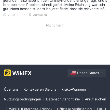
gefunden, also habe ich den Online-Kundendienst gefragt, und s
ie haben mein Problem schnell gelöst! Meine Erfahrung war sehr
gut. Noch besser ist, dass ich jetzt finde, dass sie relevante Infor
mationen auf ihre Website gestellt haben.
2023-03-15
Australien
Nicht mehr
United States
Über uns
|
Kontaktieren Sie uns
|
Risiko-Warnung
|
Nutzungsbedingungen
|
Datenschutzrichtlinie
|
Anruf suchen
|
WikiFX (Enterprise-Edition)
|
Offizielle Verifizierung
|
EXPO