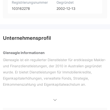
Registrierungsnummer
Gegründet
103162278
2002-12-13
Unternehmensprofil
Gleneagle Informationen
Gleneagle ist ein regulierter Dienstleister für erstklassige Makler-
und Finanzdienstleistungen, der 2010 in Australien gegründet
wurde. Er bietet Dienstleistungen für Immobilienkredite,
Eigenkapitalerhöhungen, verwaltete Fonds, Strategie,
Einkommenszahlung und Eigenkapitalwachstum an.
Vor- und Nachteile
Ist Gleneagle legitim?
Ja. Gleneagle ist von der ASIC lizenziert, um Dienstleistungen
anzubieten. Die Lizenznummer lautet 000337985. Die