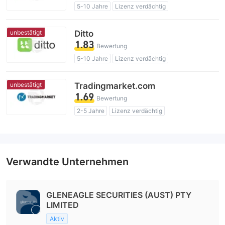
5-10 Jahre
Lizenz verdächtig
Geschäftsregion verdächtig
Fälschung von Klon Australien Verordnung
unbestätigt
Ditto
Hohes potenzielles Risiko
1.83
Bewertung
5-10 Jahre
Lizenz verdächtig
Geschäftsregion verdächtig
Hohes potenzielles Risiko
unbestätigt
Tradingmarket.com
1.69
Bewertung
2-5 Jahre
Lizenz verdächtig
Geschäftsregion verdächtig
Hohes potenzielles Risiko
Verwandte Unternehmen
GLENEAGLE SECURITIES (AUST) PTY
LIMITED
Aktiv