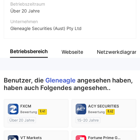
Betriebszeitraum
Über 20 Jahre
Unternehmen
Gleneagle Securities (Aust) Pty Ltd
Abkürzung
Gleneagle
Betriebsbereich
Webseite
Netzwerkdiagra
Unternehmensmitarbeiter
--
Benutzer, die
Gleneagle
angesehen haben,
haben auch Folgendes angesehen..
FXCM
ACY SECURITIES
9.41
8.62
Bewertung
Bewertung
Über 20 Jahre
15-20 Jahre
AustralienRegulierung
AustralienRegulierung
Market Making (MM)
Market Making (MM)
VT Markets
Fortune Prime Global