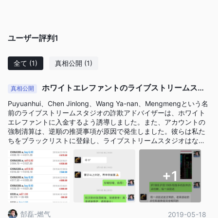
ユーザー評判
1
全て
(1)
真相公開
(1)
ホワイトエレファントのライブストリームスタ
真相公開
ジオで誘導された詐欺が発生しました
Puyuanhui、Chen Jinlong、Wang Ya-nan、Mengmengという名
前のライブストリームスタジオの詐欺アドバイザーは、ホワイト
エレファントに入金するよう誘導しました。また、アカウントの
強制清算は、逆順の推奨事項が原因で発生しました。彼らは私た
ちをブラックリストに登録し、ライブストリームスタジオはなく
なりました！ホワイトエレファントのカスタマーサービス担当者
は私たちに冷静さを与えてくれます。詐欺プラットフォームを信
じないでください！
+1
郜磊-燃气
2019-05-18