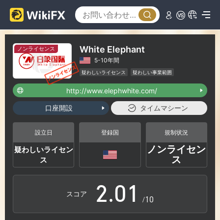
White Elephant
ノンライセンス
5-10年間
疑わしいライセンス
疑わしい事業範囲
ハイリスクレベル
http://www.elephwhite.com/
口座開設
タイムマシーン
0
設立日
登録国
規制状況
ノンライセン
疑わしいライセン
1
0
ス
ス
2
.
0
1
スコア
/10