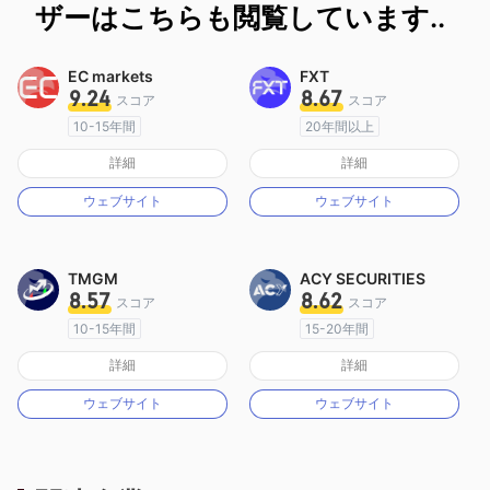
ザーはこちらも閲覧しています..
EC markets
FXT
9.24
8.67
スコア
スコア
10-15年間
20年間以上
オーストラリア規制
オーストラリア規制
詳細
詳細
マーケットメイキングライセンス（MM）
マーケットメイキングライセンス（MM）
ウェブサイト
ウェブサイト
MT4フルライセンス
MT4フルライセンス
TMGM
ACY SECURITIES
8.57
8.62
スコア
スコア
10-15年間
15-20年間
オーストラリア規制
オーストラリア規制
詳細
詳細
マーケットメイキングライセンス（MM）
マーケットメイキングライセンス（MM）
ウェブサイト
ウェブサイト
MT4フルライセンス
MT4フルライセンス