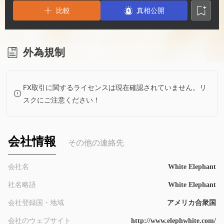
3
1
2
比較
真相公開
4
2
3
5
3
4
外為規制
6
4
5
FX取引に関するライセンスは現在確認されていません。リ
スクにご注意ください！
7
5
6
8
6
7
会社情報
その他の連絡先
9
7
8
会社名
White Elephant
社名略語
White Elephant
8
9
会社登録国・地域
アメリカ合衆国
会社のウェブサイト
http://www.elephwhite.com/