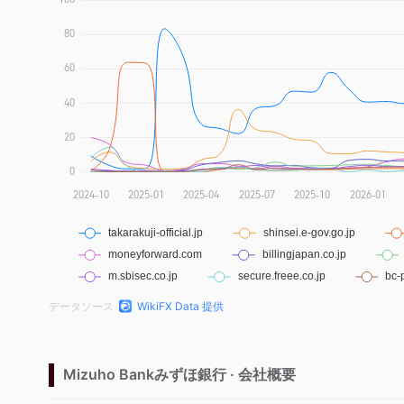
データソース
WikiFX Data 提供
Mizuho Bankみずほ銀行 · 会社概要