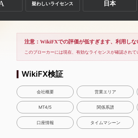
A
日本
疑わしいライセンス
注意：WikiFXでの評価が低すぎます、利用し
このブローカーには現在、有効なライセンスが確認されて
WikiFX検証
会社概要
営業エリア
MT4/5
関係系譜
口座情報
タイムマシーン