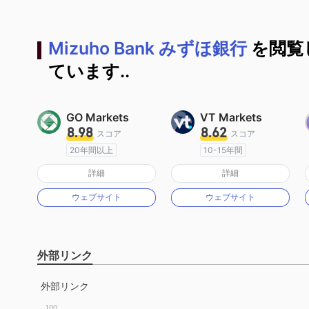
Mizuho Bank みずほ銀行
を閲覧
ています..
GO Markets
VT Markets
8.98
8.62
スコア
スコア
20年間以上
10-15年間
オーストラリア規制
オーストラリア規制
詳細
詳細
マーケットメイキングライセンス（MM）
マーケットメイキングライセンス（MM）
ウェブサイト
ウェブサイト
cTrader
MT4フルライセンス
外部リンク