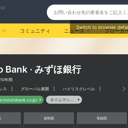
検索
Switch to browser defa
コミュニティ
ニュース
ブローカ
o Bank · みずほ銀行
-10年間
ンス
|
グローバル展開
|
ハイリスクレベル
|
タイムマシーン
w.mizuhobank.co.jp/
力
規制国
登録国