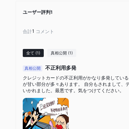
おり、多様な投資ニーズや資産形成に対応しています。
高度な取引プラットフォーム：
ユーザー評判
1
Meta4とMeta5の利
度なツールを提供していると考えられます。これは、堅牢な取
複数の入金・出金方法：
クレジット/デビットカード、Skri
合計
1
コメント
あるため、顧客は複数の支払い方法の利便性を享受できます。
オンライン顧客サポート：
オンラインチャットによる顧客
し、タイムリーな問題解決に役立ちます。
全て
(1)
真相公開
(1)
デジタルプレゼンス：
みずほダイレクトの言及は、銀行が
顧客がどこからでも銀行サービスに簡単にアクセスできるよう
不正利用多発
真相公開
みずほ銀行のデメリット：
非規制：
銀行は非規制とされており、顧客の投資の安全性や
クレジットカードの不正利用がかなり多発している
規制に関する情報の制約：
が甘い部分が多々あります。 自分もされまして、
規制情報の欠如は、透明性や監
いかれました。最悪です。気をつけてください。
らいを引き起こす可能性があります。
新設立：
2016年に設立されたみずほ銀行は、長い実績と評
している可能性があります。
プラットフォームの制約の可能性：
Meta4とMeta
ており、他の種類の投資資産に興味がある人には選択肢が制限
ニッチなサービス：
一部のサービス、例えばNISAやiDe