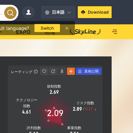
日本語
Download
ult language?
Switch
ー
EXPO
相場
真相公開
レーティング
影響力
規制指数
影響力
2.69
AAA
テクノロジー
リスク指数
指数
2.89
/
0.17
2.09
4.61
20.90%
社
評判指数
事業指数
営業エリア