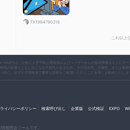
ではないか、これらの商品にアクセスできないかもしれません
市場金融商品
FX1984790218
みずほ銀行は、さまざまな金融ニーズと業務に対応する包括的
外貨預金
これには、さまざまな通貨で資金を保持できる
、円
これ以上
投資信託
NIS
会を提供する
、日本の非課税貯蓄プランである
ローン
さらに、個人や企業向けに
、リスク管理のための保険
と信託商品、資産計画と財産移転のための商品を提供していま
オンラインサ
みずほダイレクトは、おそらく銀行の提供する
※ WikiFXは、公的に入手可能な情報源およびユーザーからの提供情報をもとに
時間の経過とともに古くなる可能性があるため、その完全性、正確性、または最新
や退職計画まで幅広い金融要件に対応することを目指していま
う前に、必ず公式情報源で重要な詳細をご確認いただくことを強くお勧めいたしま
口座開設の方法
口座開設には3つの簡単な手順があります：
スマートフォンに銀行のモバイルアプリをダウンロードします
アプリ内の必要な個人情報フォームを入力します。
|
|
|
|
|
ライバシーポリシー
検索呼び出し
企業版
公式検証
EXPO
W
アプリを通じて必要な身分証明書の画像をアップロードまたは
申請を提出し、銀行からの確認を待ちます。
これらの手順の後、口座は取引の準備ができます。
企業情報照会ツールです。