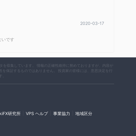
。
2020-03-17
な市場金融商品、商品、サービスを提供しています。
決済・支払いサービス
滑な取引を支援する
、運用投資機
ないです
A
などが含まれます。
iDeCo
商品、日本の個人型確定拠出年金計画である
、相続
す。
ービスポータル
であり、顧客に日常の銀行業務から投資
データを収集しています。 情報の正確性維持に努めておりますが、内容が
性を保証するものではありません。 投資家の皆様には、意思決定を行
す。
す。
。
|
|
|
ikiFX研究所
VPS ヘルプ
事業協力
地域区分
キャプチャします。