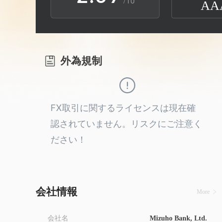
/10
AA
3
1
4
2
外為規制
5
3
6
4
FX取引に関するライセンスは現在確
認されていません。リスクにご注意く
7
5
ださい！
8
6
9
7
会社情報
More
会社名
Mizuho Bank, Ltd.