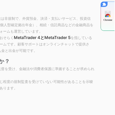
在は非規制で、外貨預金、決済・支払いサービス、投資信
Chrome
o（個人型確定拠出年金）、相続・信託商品などの金融商品を
ォームも運営しています。
MetaTrader 4とMetaTrader 5
、おそらく
を指している
ームです。顧客サポートはオンラインチャットで提供さ
じて入金と出金が可能です。
か？
監督を受け、金融法や消費者保護に準拠することが求められ
じ程度の規制監査を受けていない可能性があることを示唆
あります。
まな年金や信託商品など、多様な市場金融商品を提供して