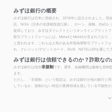
みずほ銀行の概要
みずほ銀行は日本に登録され、2016年に設立されました。現
託、NISA（日本の非課税投資口座）、ローン、保険、iDeC
提供しており、みずほダイレクトというオンラインプラットフ
取引プラットフォームには、Meta4とMeta5が含まれており
と思われます。これらは人気のある外国為替取引プラットフォ
れ、クレジット/デビットカード、Skrill、NETELLERを通
みずほ銀行は信頼できるのか？詐欺なの
非規制
みずほ銀行は現在
です。通常、金融機関は厳格な規制
ます。
ただし、「非規制」という指定は、みずほ銀行が他の銀行と同
しているか、規制のない特定の業務領域を指している可能性が
メリットとデメリット
みずほ銀行のメリット：
多様な金融商品：
みずほ銀行は外貨預金、投資信託、さまざ