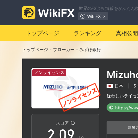
2
世界のFX会社情報をかんたん
WikiFX
3
トップページ
ランキング
真相公開
4
トップページ
-
ブローカー
-
みずほ銀行
5
Mizuh
ノンライセンス
6
日本
|
5
0
7
疑わしいライセ
https://ww
1
8
スコア
影響
2
.
0
9