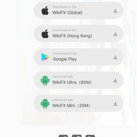
Download on the
WikiFX (Global)
Download on the
WikiFX (Hong Kong)
Download on the
Google Play
Download Apk
WikiFX Ultra（80M）
Download Apk
WikiFX Mini（20M）