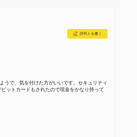
用可能性から、銀行は外国為替取引や他の種類の取引に対して高
引技術を求める経験豊富なトレーダーにとって有益です。
ll、NETELLERを通じて資金を入金・出金するオプションが
評判トを書く
サポートの提供は、顧客に迅速かつ便利なサポートを提供
デジタルプラットフォームを持っていることを示しており、
にしています。
銀行の信頼性について問題が生じる可能性があります。
ようで、気を付けた方がいいです。セキュリティ
デビットカードもされたので現金をかなり持って
督の不足を示唆する可能性があり、慎重な投資家の間でため
判を持つより古い銀行に比べて、長期的な実績と評判が不足
5は高度なプラットフォームですが、通常は外国為替取引に関連し
される可能性があります。
Coは日本市場に特化しており、日本国外の顧客にとっては有利