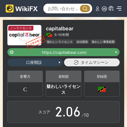
0
1
capitalbear
ノンライセンス
5-10年間
2
疑わしいライセンス
自社開発
疑わしい事業範囲
ハイリスクレベル
https://capitalbear.com/
3
口座開設
タイムマシーン
0
4
影響力
規制国
登録国
疑わしいライセン
C
1
5
ス
2
.
0
6
スコア
/10