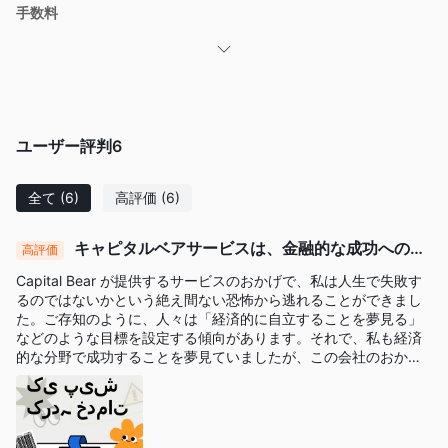
手数料
3%
CapitalBear
は、各取引に最大
の換金手数料を適用する権利を
留保します。
取引プラットフォーム
CapitalBear は独自のアプリケーションを提供しています。
ユーザー評判
6
入金と出金
全て
(6)
高評価
(6)
Mastercard、PCI DSS、VISA
ユーザーは
を通じて資金を入
金および引き出すことができます。最低入金額は$10です。
キャピタルベアサービスは、金融的な成功への上
高評価
昇を促し、失敗の恐怖を追い払います
Capital Bear が提供するサービスのおかげで、私は人生で失敗す
るのではないかという絶え間ない恐怖から逃れることができまし
た。ご存知のように、人々は「経済的に自立することを夢見る」
などのような目標を設定する傾向があります。それで、私も経済
的な分野で成功することを夢見ていましたが、この会社のおかげ
で、大きな目標を達成するために徐々に頂点まで這い上がってい
ます。