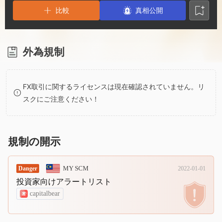
3
1
7
比較
真相公開
4
2
8
5
3
9
外為規制
6
4
FX取引に関するライセンスは現在確認されていません。リ
スクにご注意ください！
7
5
8
6
規制の開示
9
7
MY SCM
Danger
2022-01-01
投資家向けアラートリスト
8
capitalbear