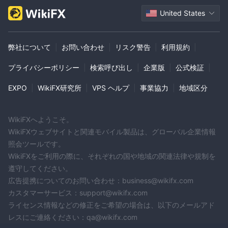
United States
弊社について
|
お問い合わせ
|
リスク警告
|
利用規約
|
プライバシーポリシー
|
検索呼び出し
|
企業版
|
公式検証
|
EXPO
|
WikiFX研究所
|
VPS ヘルプ
|
事業協力
|
地域区分
WikiFXへようこそ。
WikiFXウェブサイトと関連モバイル製品は、グローバル企業情報
照会ツールです。
WikiFXをご利用の際に、それぞれの国や地域の関連法律や規制を
遵守してください。
広告提携についてのお問い合わせ：business@wikifx.com
カスタマーサービス：support@wikifx.com
ライセンス情報などの修正をご希望の場合は、以下のメールアド
レスにご連絡ください：qa@wikifx.com