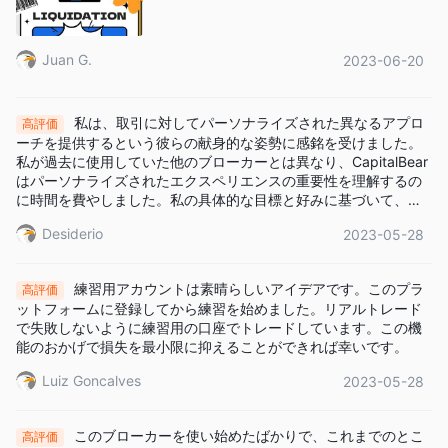
Juan G.
2023-06-20
私は、取引に対してパーソナライズされた異なるアプロ
高評価
ーチを提供するという彼らの献身的な姿勢に感銘を受けました。
私が過去に使用していた他のブローカーとは異なり、CapitalBear
はパーソナライズされたエクスペリエンスの重要性を理解するの
に時間を費やしました。私の具体的な目標と好みに基づいて、私
のニーズを満たすように設計されたカスタマイズされた取引プラ
Desiderio
2023-05-28
ンを開発しました。ここのカスタマーサポートにも感心します。
彼らは私と緊密に連携し、私が成功するために必要な指導とサポ
ートを提供してくれます。
練習用アカウントは素晴らしいアイデアです。このプラ
高評価
ットフォームに登録してから練習を始めました。リアルトレード
で失敗しないように練習用の口座でトレードしています。この機
能のおかげで損失を最小限に抑えることができれば幸いです。
Luiz Goncalves
2023-05-28
このブローカーを使い始めたばかりで、これまでのとこ
高評価