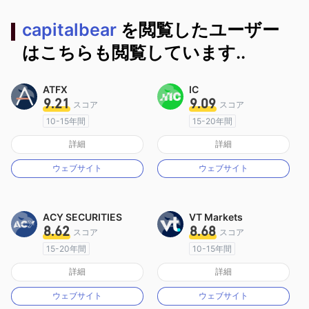
capitalbear
を閲覧したユーザー
はこちらも閲覧しています..
ATFX
IC
9.21
9.09
スコア
スコア
10-15年間
15-20年間
オーストラリア規制
オーストラリア規制
詳細
詳細
マーケットメイキングライセンス（MM）
マーケットメイキングライセンス（MM）
ウェブサイト
ウェブサイト
MT4フルライセンス
MT4フルライセンス
ACY SECURITIES
VT Markets
8.62
8.68
スコア
スコア
15-20年間
10-15年間
オーストラリア規制
オーストラリア規制
詳細
詳細
マーケットメイキングライセンス（MM）
マーケットメイキングライセンス（MM）
ウェブサイト
ウェブサイト
MT4フルライセンス
MT4フルライセンス