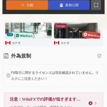
2
8
5
比較
真相公開
3
9
6
4
7
Danger
2
5
8
カナダ
カナダ
6
9
外為規制
7
FX取引に関するライセンスは現在確認されていません。リ
スクにご注意ください！
8
9
注意：WikiFXでの評価が低すぎます、利用しないでください
4