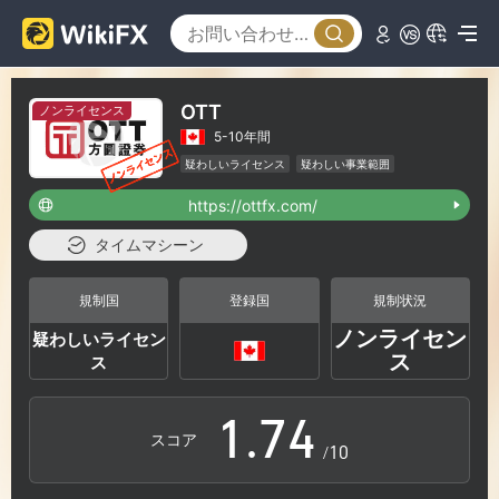
1
2
OTT
ノンライセンス
5-10年間
3
0
疑わしいライセンス
疑わしい事業範囲
カナダデリバティブ取引ライセンス (EP)取消済み
https://ottfx.com/
ハイリスクレベル
4
1
タイムマシーン
5
2
規制国
登録国
規制状況
ノンライセン
疑わしいライセン
0
6
3
ス
ス
1
.
7
4
スコア
/10