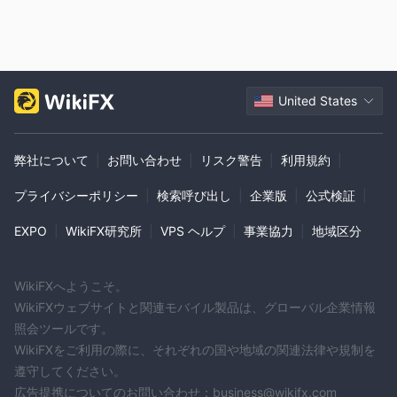
取引も利用できます。
共同口座：
-
このアカウントは複数のアカウント所有者に適して
います。個人口座と同様に、入金と出金が簡単かつ柔軟に行えま
す。また、購買力を高めるオプションとして信用取引も提供して
United States
います。
RRSP (登録退職貯蓄プラン):
-
この口座は退職後の貯蓄のため
に特別に設計されています。 RRSP への拠出金は税金控除の対象
弊社について
|
お問い合わせ
|
リスク警告
|
利用規約
|
となる場合があり、投資収益は通常、引き出しが行われるまで税
プライバシーポリシー
|
検索呼び出し
|
企業版
|
公式検証
|
金が繰り延べられます。
配偶者RRSP (配偶者登録退職貯蓄プラン):
-
この口座によ
EXPO
|
WikiFX研究所
|
VPS ヘルプ
|
事業協力
|
地域区分
り、夫婦は退職後の貯蓄で節税効果を生み出すことができます。
配偶者のRRSPへの拠出は税金控除の対象となる場合があり、投
資収益は通常、引き出しが行われるまで税金が繰り延べられま
WikiFXへようこそ。
WikiFXウェブサイトと関連モバイル製品は、グローバル企業情報
す。
照会ツールです。
TFSA (非課税普通預金口座):
-
この口座は、短期または長期
WikiFXをご利用の際に、それぞれの国や地域の関連法律や規制を
の目標に向けて貯蓄するのに適しています。投資収益に税金がか
遵守してください。
かることなく、いつでも資金を引き出すことができる柔軟性を提
広告提携についてのお問い合わせ：business@wikifx.com
供します。