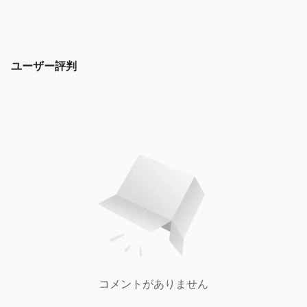
投資家は取引日を通じてETF株を売買できます。
先物とオプション:
先物は、買い手と売り手に、特定の資産を将来の所定の価格と日
ユーザー評判
付で取引することを義務付ける契約です。一方、オプションは、
特定の期間内にあらかじめ決められた価格で資産を売買する権利
を提供しますが、義務は提供しません。
外国為替取引サービス:
外国為替（外国為替）取引には、世界市場での通貨の売買が含ま
れます。投資家は為替レートの変動を推測し、潜在的な利益機会
を利用できます。
アカウントの種類
OTTは、さまざまな投資家のニーズに応えるために、さまざまな
個人口座および非個人口座を提供しています。
個人アカウント:
個人アカウント:
-
このアカウントは単一のアカウント所有者向
コメントがありません
けに設計されています。シンプルさと柔軟性を備え、いつでも入
金と出金が可能です。必要に応じて、購買力を高めるために信用