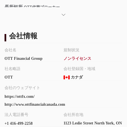
長所短所
OTT代替ブローカー
代わりのブローカーはたくさんあります OTTトレーダーの特定の
ニーズや好みに応じて異なります。一般的なオプションには次の
ようなものがあります。
会社情報
レガシーFX -
外国為替、株、商品、指数など幅広い金融商品に
わたる包括的な取引ソリューションを提供する大手証券会社で
会社名
規制状況
す。
タイガーホワイト -
ソーシャル取引と最先端のテクノロジーを
OTT Financial Group
ノンライセンス
組み合わせた革新的な取引プラットフォームにより、ユーザーは
社名略語
会社登録国・地域
さまざまな金融市場を取引し、成功したトレーダーの戦略に従う
OTT
カナダ
ことができます。
外国為替部長
– 透明性の高い取引条件、多様な口座タイプ、競
会社のウェブサイト
争力のある取引プラットフォームで知られる評判の高い外国為替
https://ottfx.com/
ブローカー。
http://www.ottfinancialcanada.com
は OTT安全ですか、それとも詐欺ですか？
法人電話番号
会社所在地
OTTは、カナダ投資業界規制機構 (iiroc) によって規制されていま
1123 Leslie Street North York, ON
+1 416-499-2258