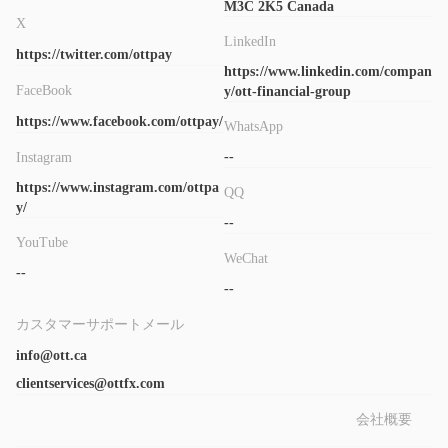
す。iiroc は、カナダのすべての投資ディーラーと債券および株式
M3C 2K5 Canada
X
市場での取引活動を監督する国の自主規制組織です。
LinkedIn
信頼できる当局によって規制されており、数年間運営されてお
https://twitter.com/ottpay
https://www.linkedin.com/compan
り、多くの顧客から肯定的な評価を受けています。入手可能な情
FaceBook
y/ott-financial-group
報に基づいて、 OTT信頼できるブローカーであるようです。
https://www.facebook.com/ottpay/
どのような投資にも常にある程度のリスクが伴い
ただし、
WhatsApp
ます。トレーダーは投資前に独自の調査を行い、選択肢
--
Instagram
を慎重に検討することが重要です。
。
https://www.instagram.com/ottpa
QQ
y/
市場手段
--
YouTube
OTT投資家にさまざまな取引手段を提供します。これらの手段に
WeChat
は次のものが含まれます。
--
--
株式/ストックオプション:
投資家は個別の企業の株式を取引し、上場企業の株式を売買でき
カスタマーサポートメール
ます。ストックオプションでは、投資家は特定の期間内にあらか
info@ott.ca
じめ決められた価格で株式を売買する権利を有します。
clientservices@ottfx.com
ETF (上場投資信託):
会社概要
ETFは証券取引所で取引される投資ファンドです。これらは通
常、株式、債券、商品などの資産のポートフォリオを表します。