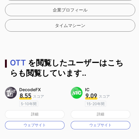
企業プロフィール
タイムマシーン
OTT
を閲覧したユーザーはこち
らも閲覧しています..
DecodeFX
IC
8.55
9.09
スコア
スコア
5-10年間
15-20年間
オーストラリア規制
オーストラリア規制
詳細
詳細
マーケットメイキングライセンス（MM）
マーケットメイキングライセンス（MM）
ウェブサイト
ウェブサイト
MT4フルライセンス
MT4フルライセンス