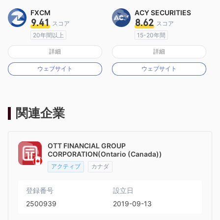
FXCM
ACY SECURITIES
9.41
8.62
スコア
スコア
20年間以上
15-20年間
オーストラリア規制
オーストラリア規制
詳細
詳細
マーケットメイキングライセンス（MM）
マーケットメイキングライセンス（MM）
ウェブサイト
ウェブサイト
MT4フルライセンス
MT4フルライセンス
関連企業
OTT FINANCIAL GROUP
CORPORATION(Ontario (Canada))
アクティブ
カナダ
登録番号
設立日
2500939
2019-09-13