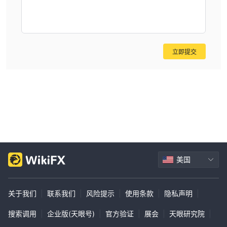
权，投资者有权在特定时间范围内以预定价格购买或出售股票。
ETF（交易所交易基金）：
ETF 是在证券交易所交易的投资基金。它们通常代表股票、债券或
商品等资产组合。投资者可以在整个交易日买卖 ETF 股票。
立即提交
期货和期权：
期货是一种合约，要求买家和卖家在未来以预定价格和日期交易特定
资产。另一方面，期权提供在特定时间范围内以预定价格买卖资产的
权利，但不提供义务。
外汇交易服务：
外汇（forex）交易涉及在全球市场上买卖货币。投资者可以推测货
币汇率走势并利用潜在的获利机会。
账户类型
美国
方圆证券提供一系列个人和非个人账户，以满足不同投资者的需求。
个人账户：
关于我们
|
联系我们
|
风险提示
|
使用条款
|
隐私声明
|
个人账户：
-
该账户专为单一账户持有人设计。它提供简单性和灵
活性，允许随时存款和取款。如果需要，还可以进行保证金交易来增
搜索调用
|
企业版(天眼号)
|
官方验证
|
展会
|
天眼研究院
|
加购买力。