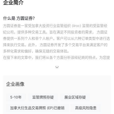
企业简介
什么是 方圆证券？
方圆证券是一家受加拿大投资行业监管组织 (iiroc) 监管的受监管经
纪公司，提供多种交易工具。旨在满足不同投资者的需求， 方圆证
券提供一系列个人和非个人帐户。客户可以从六种订单类型中进行选
择来执行交易。此外， 方圆证券开发了多个交易平台来满足客户的
多样化需求和偏好，确保无缝的交易体验。
在接下来的文章中，我们将从各个方面分析该经纪商的特点，为您提
供简单明了的信息。如果您有兴趣，请继续阅读。在文章的最后，我
们也会简单地做一个总结，以便您一目了然地了解经纪商的特点。
优点缺点
方圆证券另类经纪人
企业画像
有很多替代经纪人 方圆证券取决于交易者的具体需求和偏好。一些
流行的选项包括：
5-10年
监管牌照存疑
展业区域存疑
传统外汇 -
一家领先的经纪公司，提供多种金融工具的全面交易解
决方案，包括外汇、股票、商品和指数。
加拿大衍生品交易牌照 (EP)已撤销
高级风险隐患
虎白 -
一个创新的交易平台，将社交交易与尖端技术相结合，使用