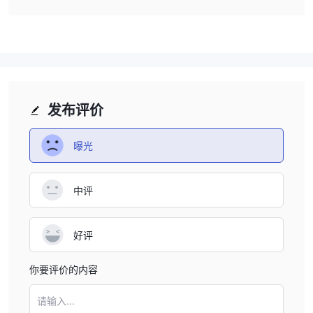
户能够交易各种金融市场并遵循成功交易者的策略。
外汇酋长
– 一家信誉良好的外汇经纪商，以其透明的交易条件、多
样化的账户类型和具有竞争力的交易平台而闻名。
是 方圆证券安全还是骗局？
方圆证券受加拿大投资行业监管组织 (iiroc) 监管，该组织是国家自
发布评价
律组织，负责监督加拿大债务和股票市场上的所有投资交易商和交易
活动。
曝光
它受到信誉良好的机构监管，已运营多年，并获得了许多客户的积极
评价。根据现有信息， 方圆证券似乎是一个可靠且值得信赖的经纪
人。
中评
任何投资都涉及一定程度的风险，交易者在投资
然而，作为
前进行自己的研究并仔细考虑自己的选择非常重要
。
好评
市场工具
你要评价的内容
方圆证券为投资者提供多种交易工具。这些文书包括：
股票/股票期权：
请输入...
投资者可以交易个别公司的股票，买卖上市公司的股票。通过股票期