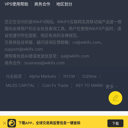
VPS使用帮助
|
商务合作
|
地区划分
联名账户：
-
该账户适合多个账户持有人。与个人账户类似，它提
供存款和取款的简单性和灵活性。它还提供保证金交易作为增强购买
力的选择。
您正在访问的是WikiFX网站。WikiFX互联网及其移动端产品是一款
RRSP（注册退休储蓄计划）：
-
该账户专为退休储蓄而设计。
面向全球用户的企业信息查询工具。用户在使用WikiFX产品时，请
RRSP 供款可以免税，投资回报通常可以递延纳税，直至提取。
自觉遵守所在国家、地区有关的法律规范。
配偶RRSP（配偶注册退休储蓄计划）：
-
该账户允许夫妇在退
交易商投诉举报、疑问咨询反馈邮箱：cs@wikifx.com，
休储蓄中创造税收效率。向配偶的注册退休储蓄计划（RRSP）供款
support@wikifx.com
可能可以免税，投资回报通常可以递延纳税，直到提款为止。
牌照等信息纠错请发送信息至：qa@wikifx.com
TFSA（免税储蓄账户）：
-
该账户适合为短期或长期目标进行储
商务合作：business@wikifx.com
蓄。它提供随时提取资金的灵活性，而无需对投资回报征税。
非个人账户：
兴业投资
Alpha Markets
N1CM
OQtima
公司账户：
-
该账户专为公司、合伙企业、有限责任公司或非法人
MILES CAPITAL
Coin Fx Trade
KEY TO MARKETS
更多
法律结构等商业实体量身定制。它允许这些实体持有和管理他们的资
Remitrade
Quick Trades FX
CMC MARKETS
产。
Tradition
费曼集团
RenHe
JFD
FastOne
信托账户：
-
当证券以信托名义注册且受托人代表受益人管理投资
时，就会使用这种账户结构。
OPTIMUS
AIKO MARKETS
Bit Trade Option
AureliusHub
WISDOM CAPITAL
下载APP，全球交易商监管信息一键查验
货币类型
下载