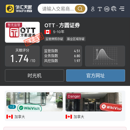
2
3
0
4
1
OTT · 方圆证券
暂无监管
5
2
5-10年
监管牌照存疑
展业区域存疑
0
6
3
加拿大衍生品交易牌照 (EP)已撤销
高级风险隐患
天眼评分
监管指数
4.51
1
.
7
4
业务指数
6.80
/10
风控指数
1.97
2
8
5
时光机
官方网址
3
9
6
4
7
Danger
5
8
2
6
9
加拿大
加拿大
7