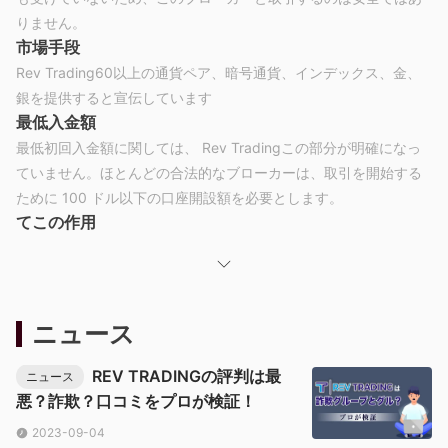
りません。
市場手段
Rev Trading60以上の通貨ペア、暗号通貨、インデックス、金、
銀を提供すると宣伝しています
最低入金額
最低初回入金額に関しては、 Rev Tradingこの部分が明確になっ
ていません。ほとんどの合法的なブローカーは、取引を開始する
ために 100 ドル以下の口座開設額を必要とします。
てこの作用
取引レバレッジに関して、提供される最大レバレッジ Rev
Trading1:200までです。このような寛大なレバレッジをかけて規
制されていないブローカーと取引するのは良い選択肢ではありま
せん。
ニュース
スプレッドと手数料
Rev Trading可変スプレッドシステムを使用しているとだけ主張
REV TRADINGの評判は最
ニュース
し、特定の商品のスプレッドを指定していません。
悪？詐欺？口コミをプロが検証！
利用可能な取引プラットフォーム
2023-09-04
利用可能な取引プラットフォームに関して言えば、 Rev Trading