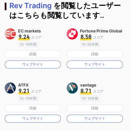
Rev Trading
を閲覧したユーザー
はこちらも閲覧しています..
EC markets
Fortune Prime Global
9.24
8.58
スコア
スコア
10-15年間
15-20年間
オーストラリア規制
オーストラリア規制
詳細
詳細
マーケットメイキングライセンス（MM）
マーケットメイキングライセンス（MM）
ウェブサイト
ウェブサイト
MT4フルライセンス
MT4フルライセンス
ATFX
vantage
9.21
8.71
スコア
スコア
10-15年間
10-15年間
オーストラリア規制
オーストラリア規制
詳細
詳細
マーケットメイキングライセンス（MM）
マーケットメイキングライセンス（MM）
ウェブサイト
ウェブサイト
MT4フルライセンス
MT4フルライセンス