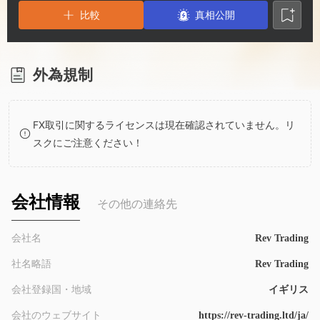
3
1
6
比較
真相公開
4
2
7
5
3
8
外為規制
6
4
9
FX取引に関するライセンスは現在確認されていません。リ
スクにご注意ください！
7
5
8
6
会社情報
その他の連絡先
9
7
会社名
Rev Trading
社名略語
Rev Trading
8
会社登録国・地域
イギリス
会社のウェブサイト
https://rev-trading.ltd/ja/