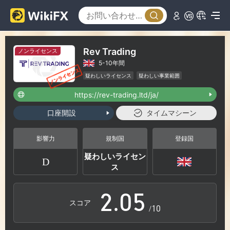
0
Rev Trading
ノンライセンス
5-10年間
1
疑わしいライセンス
疑わしい事業範囲
ハイリスクレベル
https://rev-trading.ltd/ja/
2
口座開設
タイムマシーン
0
3
影響力
規制国
登録国
疑わしいライセン
D
1
4
ス
2
.
0
5
スコア
/10