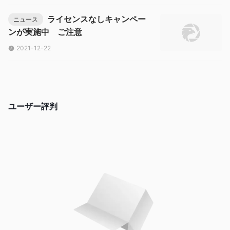
クライアントにホワイトラベルのMT4取引プラットフォームを提
ライセンスなしキャンペー
ニュース
供しています。 mt4は、fxとcfdに特化したい人のための、現在
ンが実施中 ご注意
取引プラットフォーム界をリードしている取引システムです。多
2021-12-22
言語対応、豊富なeaによる自動売買、豊富なカスタムインジケー
ターの利用、シグナルの購入など、長い歴史と広く使われている
チャートソフトとして、より高度な自動売買を行いたいトレーダ
ー向けです。
入金と出金
ユーザー評判
アカウントへの資金調達は Bitwallet を通じてのみ行うことがで
きますが、これは非常に明白な詐欺の兆候です。仮想通貨は事実
上返金が不可能なため、詐欺師のお気に入りの通貨です。デジタ
ルコインの支払いは完全に匿名であり、詐欺の場合にあなたを保
護できる機関によって管理または監督されていません。
顧客サービス
の Rev Tradingカスタマー サポートには、電子メール
support@rev-trading.ltd またはライブ チャットを通じてご連絡
いただけます。 Rev Trading住所: 住所: 1103 - 11871 horseshoe