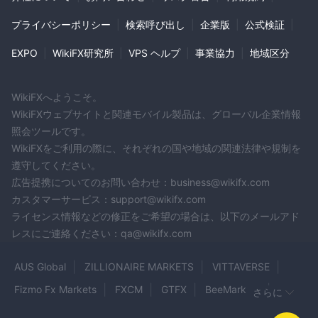
プライバシーポリシー
|
検索呼び出し
|
企業版
|
公式検証
|
EXPO
|
WikiFX研究所
|
VPS ヘルプ
|
事業協力
|
地域区分
WikiFXへようこそ。
WikiFXウェブサイトと関連モバイル製品は、グローバル企業情報
照会ツールです。
WikiFXをご利用の際に、それぞれの国や地域の関連法律や規制を
遵守してください。
広告提携についてのお問い合わせ：business@wikifx.com
カスタマーサービス：support@wikifx.com
ライセンス情報などの修正をご希望の場合は、以下のメールアド
レスにご連絡ください：qa@wikifx.com
AUS Global
ZILLIONAIRE MARKETS
VITTAVERSE
Fizmo Fx Markets
FXCM
GTFX
BeeMarkets
さらに
LION
TotalFX
DXtrade
Globe Pro
BLUVOX