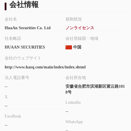
会社情報
ビスをクライアントに提供しています。
プラットフォーム/アプリ
会社名
規制状況
HuaAn Securities Co. Ltd
ノンライセンス
社名略語
会社登録国・地域
HUAAN SECURITIES
中国
会社のウェブサイト
http://www.hazq.com/main/index/index.shtml
法人電話番号
会社所在地
--
安徽省合肥市滨湖新区紫云路101
8号
X
LinkedIn
--
--
FaceBook
WhatsApp
--
--