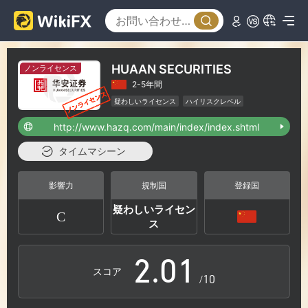
HUAAN SECURITIES
ノンライセンス
2-5年間
疑わしいライセンス
ハイリスクレベル
http://www.hazq.com/main/index/index.shtml
タイムマシーン
0
影響力
規制国
登録国
疑わしいライセン
C
1
0
ス
2
.
0
1
スコア
/10