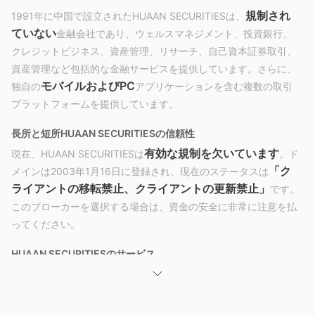
規制され
1991年に中国で設立されたHUAAN SECURITIESは、
ていない
金融会社であり、ウェルスマネジメント、投資銀行、
クレジットビジネス、資産管理、リサーチ、自己資本証券取引、
資産管理など包括的な金融サービスを提供しています。さらに、
モバイルおよびPC
独自の
アプリケーションを含む複数の取引
プラットフォームを提供しています。
長所と短所
HUAAN SECURITIESの信頼性
有効な規制を欠いています
現在、HUAAN SECURITIESは
。ド
「ク
メインは2003年1月16日に登録され、現在のステータスは
ライアントの移転禁止、クライアントの更新禁止」
です。
このブローカーを選択する場合は、資金の安全に非常に注意を払
ってください。
HUAAN SECURITIESのサービス
ウェルスマネジメント、投資銀
HUAAN SECURITIESは、
行、クレジットビジネス、資産管理、リサーチビジネ
ス、プロプライエタリ証券、資産管理ビジネス
などのサー