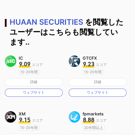
HUAAN SECURITIES
を閲覧した
ユーザーはこちらも閲覧してい
ます..
IC
GTCFX
9.09
9.23
スコア
スコア
15-20年間
15-20年間
オーストラリア規制
イギリス規制
詳細
詳細
マーケットメイキングライセンス（MM）
マーケットメイキングライセンス（MM）
ウェブサイト
ウェブサイト
MT4フルライセンス
MT4フルライセンス
XM
fpmarkets
9.15
8.88
スコア
スコア
15-20年間
20年間以上
オーストラリア規制
オーストラリア規制