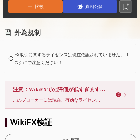
3
1
2
比較
真相公開
4
2
3
5
3
4
外為規制
6
4
5
FX取引に関するライセンスは現在確認されていません。リ
スクにご注意ください！
7
5
6
8
6
7
注意：WikiFXでの評価が低すぎます、利用しないでください
2
このブローカーには現在、有効なライセンスが確認されていません。リスクにご注意下さい！
9
7
8
WikiFX検証
8
9