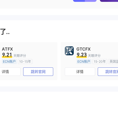
..
ATFX
GTCFX
9.21
9.23
天眼评分
天眼评分
ECN账户
10-15年
ECN账户
15-20年
英国
澳大利亚监管
全牌照 (MM)
全牌照 (MM)
主标MT4
详情
跳转官网
详情
跳转官
主标MT4