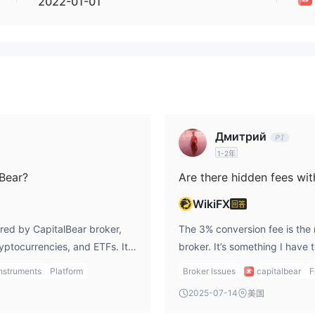
2022-01-01
Дмитрий
1-2年
lBear?
Are there hidden fees wit
WikiFX
回答
ered by CapitalBear broker,
The 3% conversion fee is the
yptocurrencies, and ETFs. It’s
broker. It’s something I have
s markets, though I wish they
withdrawing funds, especially
nstruments
Platform
Broker Issues
capitalbear
F
my trading opportunities in
Fortunately, there are no dep
2025-07-14
美国
check the CapitalBear review