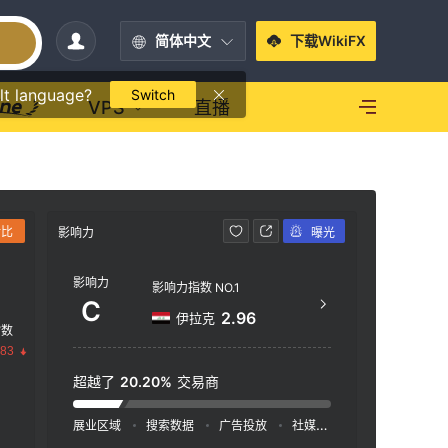
简体中文
下载WikiFX
lt language?
Switch
VPS
直播
对比
影响力
曝光
联系方式
影响力
htt
影响力指数 NO.1
C
Light
2.96
伊拉克
指数
A.L. 
.83
et, C
超越了
20.20%
交易商
展业区域
搜索数据
广告投放
社媒指数