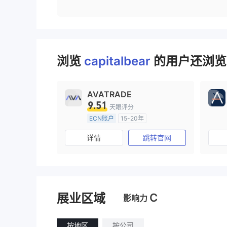
浏览
capitalbear
的用户还浏览了
AVATRADE
9.51
天眼评分
ECN账户
15-20年
澳大利亚监管
全牌照 (MM)
详情
跳转官网
主标MT4
C
展业区域
影响力
按地区
按公司