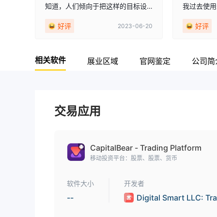
知道，人们倾向于把这样的目标设
我过去使用
9
定为“梦想经济独立”之类的。所以我
apitalB
好评
好评
2023-06-20
也梦想在金融领域取得成功，并且
的重要性。
由于这家公司，我逐渐爬上顶峰以
好，我制定
实现重要目标。
划，旨在满
相关软件
服这里的客
展业区域
官网鉴定
公司简
合作，为我
支持。
交易应用
CapitalBear - Trading Platform
移动投资平台：股票、股票、货币
软件大小
开发者
--
Digital Smart LLC: Tr