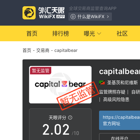
全球交易商监管查询APP
什么是WikiFX
首页
排行榜
曝光
社区
首页
-
交易商
-
capitalbear
capitalbea
暂无监管
圣基茨和尼维斯
0
0
监管牌照存疑
自研
|
高级风险隐患
|
1
1
https://capitalbea
天眼评分
2
.
0
2
官方网址
/10
在线开户