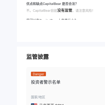
优点和缺点
CapitalBear 是否合法？
没有监管
不。CapitalBear目前
。请注意风险！
我可以在CapitalBear上交易什么？
CapitalBear提供外汇、指数、股票、大宗商品、E
费用
最高3%
CapitalBear
保留对每笔交易收取
的兑换费用
交易平台
监管披露
CapitalBear 提供他们自己的应用程序。
存款和取款
Danger
万事达卡、PCI DSS和VISA
用户可以通过
进行资金
投资者警示名单
国家/地区