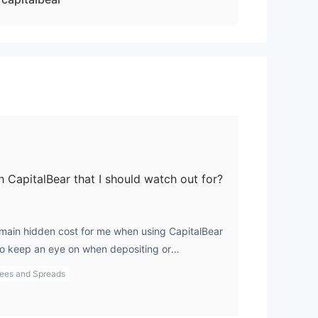
h CapitalBear that I should watch out for?
 main hidden cost for me when using CapitalBear
 to keep an eye on when depositing or
 if I’m using less common currencies.
ees and Spreads
osit or withdrawal fees, but I always double-
 for updates on any new charges.