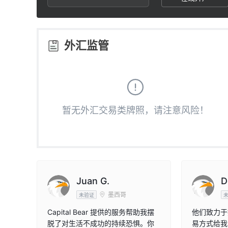
3
1
3
4
2
4
外汇监管
5
3
5
6
4
6
暂无外汇交易类牌照，请注意风险！
7
5
7
8
6
8
9
7
9
Juan G.
D
墨西哥
未验证
8
Capital Bear 提供的服务帮助我摆
他们致力于
脱了对生活不成功的持续恐惧。你
易方式给我