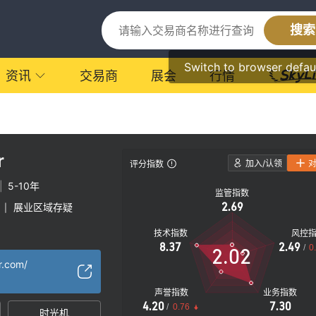
搜索
Switch to browser defau
资讯
交易商
展会
行情
r
加入/认领
评分指数
|
5-10年
监管指数
2.69
展业区域存疑
|
技术指数
风控
8.37
2.49
/
0
2.02
r.com/
声誉指数
业务指数
4.20
7.30
/
0.76
时光机