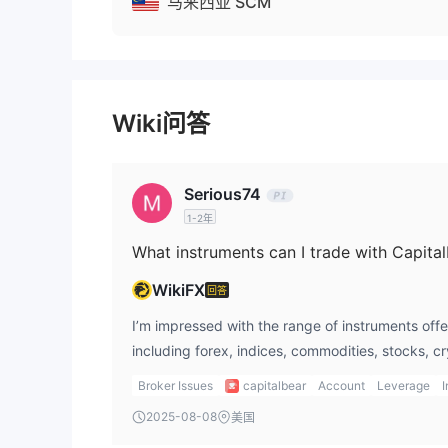
马来西亚 SCM
Wiki问答
Serious74
1-2年
What instruments can I trade with Capita
WikiFX
回答
I’m impressed with the range of instruments off
including forex, indices, commodities, stocks, cr
great for diversifying my portfolio across variou
Broker Issues
capitalbear
Account
Leverage
I
would add options and bonds to further expand 
2025-08-08
美国
CapitalBear trading.