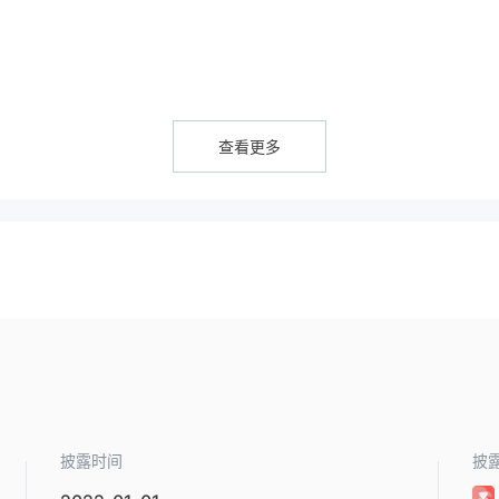
TF和加密货币等交易工具。
查看更多
权利。
存取。最低存款金额为$10。
披露时间
披