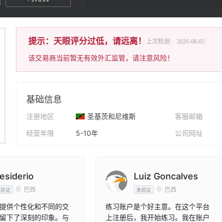
提示：天眼评分过低，请远离！
上次检测 :
2026-08-05
该交易商当前暂无有效外汇监管，请注意风险！
基础信息
注册地区
圣基茨和尼维斯
客服邮箱
经营年限
5-10年
公司网址
公司全称
Digital Smart LLC
公司地址
esiderio
Luiz Goncalves
巴西
巴西
未验证
未验证
提供个性化和不同的交
练习账户是个好主意。在这个平台
留下了深刻的印象。与
上注册后，我开始练习。我在账户