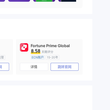
Fortune Prime Global
8.58
天眼评分
监管
ECN账户
15-20年
澳大利亚监管
全牌照 (MM)
网
详情
跳转官网
主标MT4