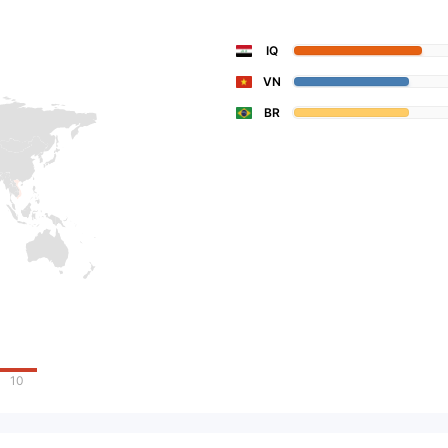
IQ
VN
BR
10