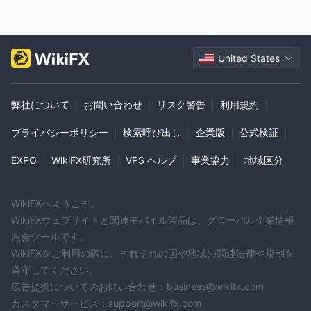
ーカーの信頼性と安定性に疑問を投げかけることがあります。
- 限られた取引プラットフォーム：MCGの取引プラットフォーム
の選択肢はWebベースのプラットフォームに限定されており、専
門性や高度な機能が欠けていると報告されています。
United States
MetaTrader4やMetaTrader5などの確立されたプラットフォーム
の欠如は、取引オプションを制限し、総合的な取引体験を妨げる
弊社について
|
お問い合わせ
|
リスク警告
|
利用規約
|
可能性があります。
- 出金制限と手数料：MCGは出金に制限と手数料を課していま
プライバシーポリシー
|
検索呼び出し
|
企業版
|
公式検証
|
す。クライアントは$100以上の金額を引き出すことができ、重い
$30の手数料がかかります。さらに、出金は初回入金額の20%に
EXPO
|
WikiFX研究所
|
VPS ヘルプ
|
事業協力
|
地域区分
制限されており、トレーダーがスムーズに利益にアクセスするの
を困難にする可能性があり、かなりの費用がかかる可能性があり
WikiFXへようこそ。
ます。
WikiFXウェブサイトと関連モバイル製品は、グローバル企業情報
- 疑わしいプラットフォームの品質：MCGが提供する取引プラッ
照会ツールです。
トフォームは、非専門的な外観や約束された機能の欠如が指摘さ
WikiFXをご利用の際に、それぞれの国や地域の関連法律や規制を
れており、ユーザーの取引体験に悪影響を及ぼす可能性がありま
遵守してください。
す。
広告提携についてのお問い合わせ：business@wikifx.com
カスタマーサービス：support@wikifx.com
MCGは信頼できるのか？