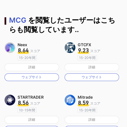
MCG
を閲覧したユーザーはこち
らも閲覧しています..
Neex
GTCFX
8.64
9.23
スコア
スコア
15-20年間
15-20年間
オーストラリア規制
イギリス規制
詳細
詳細
マーケットメイキングライセンス（MM）
マーケットメイキングライセンス（MM）
ウェブサイト
ウェブサイト
MT4フルライセンス
MT4フルライセンス
STARTRADER
Mitrade
8.56
8.59
スコア
スコア
10-15年間
15-20年間
オーストラリア規制
オーストラリア規制
詳細
詳細
マーケットメイキングライセンス（MM）
マーケットメイキングライセンス（MM）