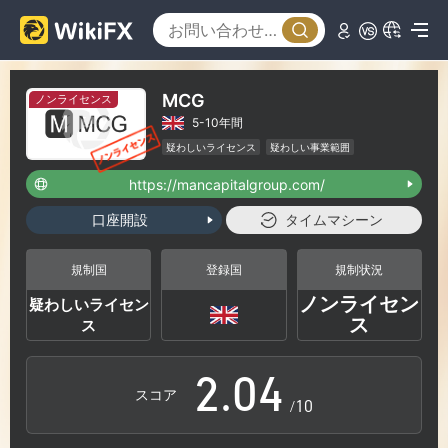
MCG
ノンライセンス
5-10年間
0
疑わしいライセンス
疑わしい事業範囲
ハイリスクレベル
https://mancapitalgroup.com/
1
口座開設
タイムマシーン
0
2
規制国
登録国
規制状況
ノンライセン
疑わしいライセン
1
3
ス
ス
2
.
0
4
スコア
/10