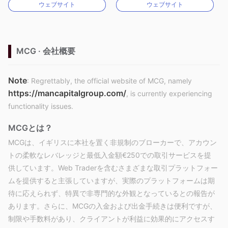
ウェブサイト
ウェブサイト
MT4フルライセンス
自社開発
MCG · 会社概要
Note
: Regrettably, the official website of MCG, namely
https://mancapitalgroup.com/
, is currently experiencing
functionality issues.
MCGとは？
MCGは、イギリスに本社を置く非規制のブローカーで、アカウン
トの柔軟なレバレッジと最低入金額€250での取引サービスを提
供しています。Web Traderを含むさまざまな取引プラットフォー
ムを提供すると主張していますが、実際のプラットフォームは期
待に応えられず、特異で非専門的な外観となっているとの報告が
あります。さらに、MCGの入金および出金手続きは便利ですが、
制限や手数料があり、クライアントが利益に効果的にアクセスす