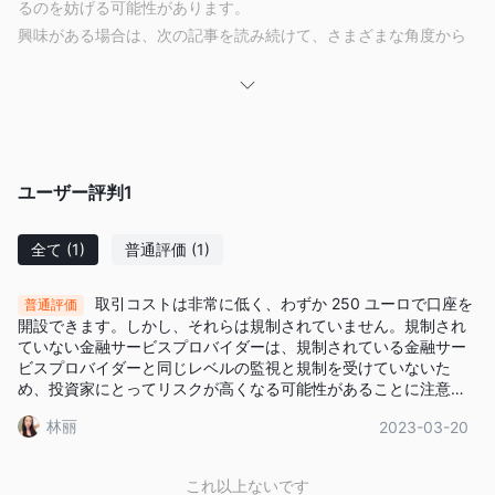
るのを妨げる可能性があります。
興味がある場合は、次の記事を読み続けて、さまざまな角度から
ブローカーを徹底的に評価し、整理された簡潔な情報を提供しま
す。記事の最後には、ブローカーの主な特徴を包括的に把握する
ための簡潔な要約を提供します。
メリットとデメリット
MCGのメリット:
ユーザー評判
1
- さまざまな口座タイプ：MCGは、異なる最低入金額（€250か
ら€50,000以上）を持つさまざまな口座タイプを提供しており、
全て
(1)
普通評価
(1)
トレーダーは自分の財務能力と取引ニーズに合った口座を選ぶこ
とができます。
取引コストは非常に低く、わずか 250 ユーロで口座を
普通評価
開設できます。しかし、それらは規制されていません。規制され
MCGのデメリット:
ていない金融サービスプロバイダーは、規制されている金融サー
- 非規制のステータス：MCGは現在、規制なしで運営されていま
ビスプロバイダーと同じレベルの監視と規制を受けていないた
す。規制機関によって通常提供される監督の欠如により、クライ
め、投資家にとってリスクが高くなる可能性があることに注意し
てください。一言で言えば、それらは取引には適していません。
アントはリスクに直面する可能性があります。
林丽
2023-03-20
- アクセスできないウェブサイト：報告によると、MCGの公式ウ
ェブサイトは時々アクセスできない状態になることがあり、ブロ
これ以上ないです