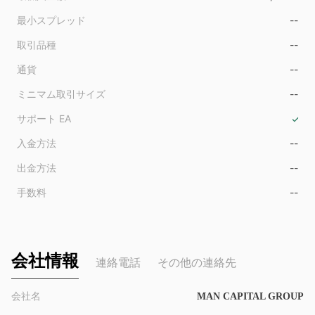
9
最小スプレッド
--
取引品種
--
通貨
--
ミニマム取引サイズ
--
サポート EA
入金方法
--
出金方法
--
手数料
--
会社情報
連絡電話
その他の連絡先
会社名
MAN CAPITAL GROUP