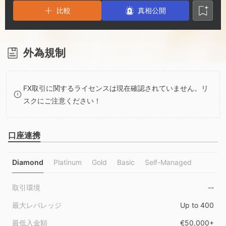
3
1
5
比較
真相公開
4
2
6
5
3
7
外為規制
6
4
8
FX取引に関するライセンスは現在確認されていません。リ
スクにご注意ください！
7
5
9
口座連携
8
6
Diamond
Platinum
Gold
Basic
Self-Managed
9
7
取引環境
--
8
最大レバレッジ
Up to 400
最低入金額
€50,000+