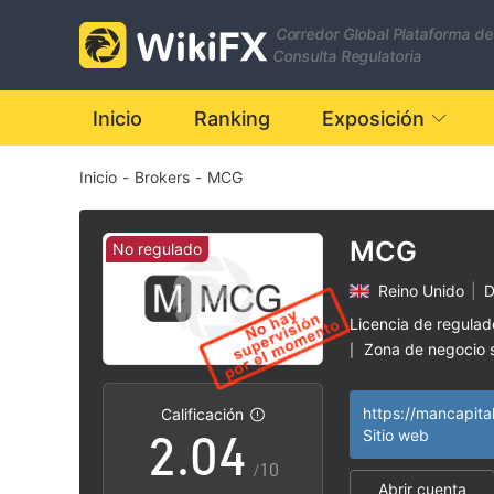
Corredor Global Plataforma de
Consulta Regulatoria
Inicio
Ranking
Exposición
Inicio
-
Brokers
-
MCG
0
1
MCG
No regulado
Reino Unido
|
D
0
2
Licencia de regula
Zona de negocio
|
1
3
Riesgo potencial a
|
https://mancapita
Calificación
2
.
0
4
Sitio web
/10
Abrir cuenta