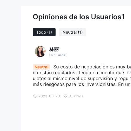
Pros y Contras
Pros de MCG:
Opiniones de los Usuarios
1
- Variedad de Tipos de Cuenta: MCG ofrece una var
(que van desde €250 hasta €50,000+), lo que permi
financiera y necesidades de trading.
Todo
(1)
Neutral
(1)
Contras de MCG:
林丽
- Estado No Regulado: MCG opera actualmente sin re
6-10 años
supervisión que normalmente brindan los organism
Su costo de negociación es muy ba
Neutral
- Sitio Web Inaccesible: Los informes indican que e
no están regulados. Tenga en cuenta que los
ser frustrante y generar dudas sobre la confiabilida
ujetos al mismo nivel de supervisión y regu
- Plataformas de Trading Limitadas: Las opciones 
más riesgosos para los inversionistas. En un
web que supuestamente carece de profesionalismo 
como MetaTrader4 y MetaTrader5 puede restringir la
2023-03-20
Australia
- Restricciones y Tarifas de Retiro: MCG impone restr
retirar cantidades superiores a $100, sujetas a una
depósito inicial, lo que puede dificultar que los t
costos significativos.