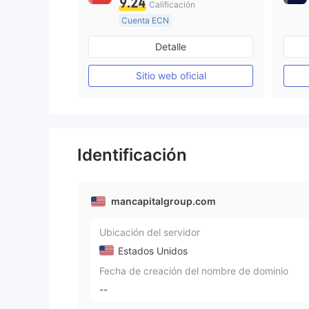
9.24
Calificación
Cuenta ECN
De 10 a 15 años
Detalle
Supervisión en Australia
Creación Mercado Forex (MM)
Sitio web oficial
Licencia completa de MT4
Identificación
mancapitalgroup.com
Ubicación del servidor
Estados Unidos
Fecha de creación del nombre de dominio
--