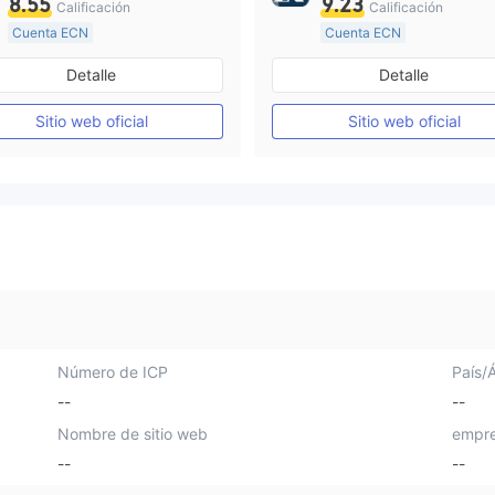
8.55
9.23
Calificación
Calificación
Cuenta ECN
Cuenta ECN
De 10 a 15 años
De 15 a 20 años
Detalle
Detalle
Supervisión en Australia
Supervisión en Reino Unid
Creación Mercado Forex (MM)
Sitio web oficial
Sitio web oficial
Licencia completa de MT4
Licencia completa de MT4
Número de ICP
País/
--
--
Nombre de sitio web
empre
--
--