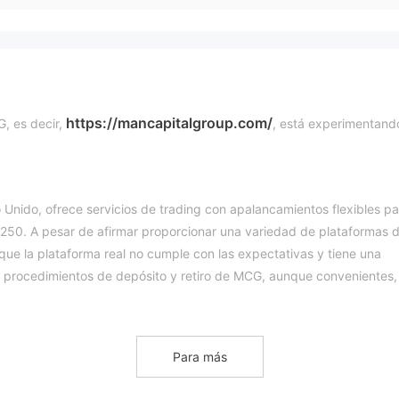
https://mancapitalgroup.com/
G, es decir,
, está experimentand
Unido, ofrece servicios de trading con apalancamientos flexibles pa
€250. A pesar de afirmar proporcionar una variedad de plataformas 
 que la plataforma real no cumple con las expectativas y tiene una
os procedimientos de depósito y retiro de MCG, aunque convenientes,
lo que puede dificultar que los clientes accedan a sus ganancias de
 el próximo artículo donde evaluaremos minuciosamente al corredor
Para más
n bien organizada y concisa. Al final del artículo, proporcionaremos
eta de las características clave del corredor.