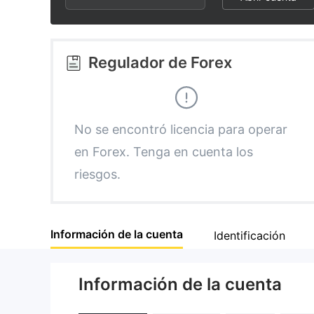
3
1
5
4
2
6
Regulador de Forex
5
3
7
6
4
8
No se encontró licencia para operar
en Forex. Tenga en cuenta los
7
5
9
riesgos.
8
6
Información de la cuenta
Identificación
9
7
Información de la cuenta
8