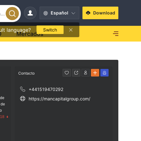
Español
Download
ult language?
Switch
O
Mercados
Contacto
+441519470292
 de
https://mancapitalgroup.com/
 de
go
.18