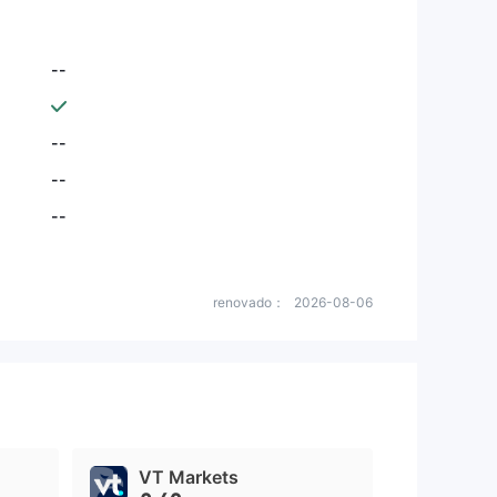
--
--
--
--
renovado：
2026-08-06
VT Markets