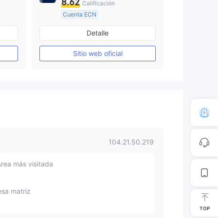
8.62
Calificación
Cuenta ECN
De 10 a 15 años
Detalle
o
Supervisión en Australia
Creación Mercado Forex (MM)
Creación Mercado Forex (MM)
Sitio web oficial
Licencia completa de MT4
104.21.50.219
Área más visitada
sa matriz
TOP