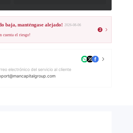
do baja, manténgase alejado!
2026-08-06
2
n cuenta el riesgo!
reo electrónico del servicio al cliente
pport@mancapitalgroup.com
mero de contacto
41519470292
gina Web de la compañía
tps://mancapitalgroup.com/