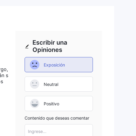
imo
Escribir una
Opiniones
e
Exposición
rgo,
án s
os
Neutral
 en
das
.
Positivo
den
Contenido que deseas comentar
Ingrese...