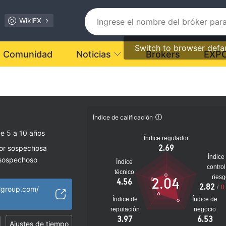
WikiFX
Switch to browser defa
Comunidad
Noticias
Brokers
EXP
Índice de calificación
e 5 a 10 años
Índice regulador
2.69
dor sospechosa
Índice
 sospechoso
Índice
control
lto
técnico
ries
2.04
4.56
2.82
/
0
lgroup.com/
Índice de
Índice de
reputación
negocio
3.97
6.53
Ajustes de tiempo