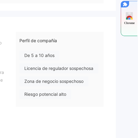
Chrome
Perfil de compañía
o
De 5 a 10 años
Licencia de regulador sospechosa
ra
de
Zona de negocio sospechoso
Riesgo potencial alto
 un