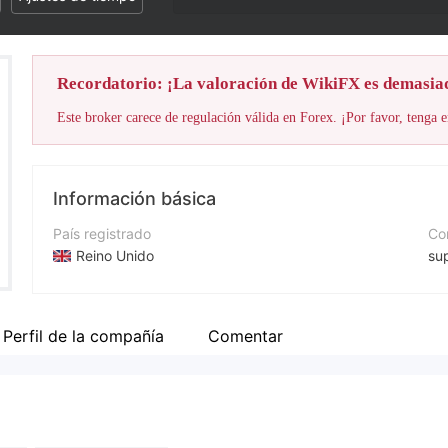
Recordatorio: ¡La valoración de WikiFX es demasia
Este broker carece de regulación válida en Forex. ¡Por favor, tenga e
Información básica
País registrado
Cor
Reino Unido
su
Período de Funcionamiento
Nú
De 5 a 10 años
+4
Perfil de la compañía
Comentar
Empresa
Pá
MAN CAPITAL GROUP
ht