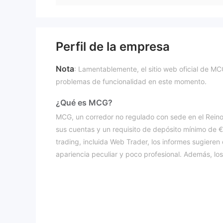
Perfil de la empresa
Nota
: Lamentablemente, el sitio web oficial de MC
problemas de funcionalidad en este momento.
¿Qué es MCG?
MCG, un corredor no regulado con sede en el Reino 
sus cuentas y un requisito de depósito mínimo de 
trading, incluida Web Trader, los informes sugieren
apariencia peculiar y poco profesional. Además, l
tienen restricciones y tarifas notablemente altas, 
manera efectiva.
Si estás interesado, te invitamos a seguir leyendo
desde varios ángulos y te presentaremos informació
resumen conciso para darte una visión general compl