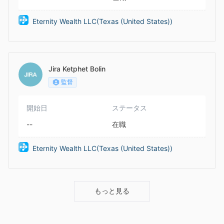
Eternity Wealth LLC(Texas (United States))
Jira Ketphet Bolin
監督
開始日
ステータス
--
在職
Eternity Wealth LLC(Texas (United States))
もっと見る