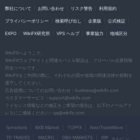
弊社について
|
お問い合わせ
|
リスク警告
|
利用規約
|
プライバシーポリシー
|
検索呼び出し
|
企業版
|
公式検証
|
EXPO
|
WikiFX研究所
|
VPS ヘルプ
|
事業協力
|
地域区分
WikiFXへようこそ。
WikiFXウェブサイトと関連モバイル製品は、グローバル企業情報
照会ツールです。
WikiFXをご利用の際に、それぞれの国や地域の関連法律や規制を
遵守してください。
広告提携についてのお問い合わせ：business@wikifx.com
カスタマーサービス：support@wikifx.com
ライセンス情報などの修正をご希望の場合は、以下のメールアド
レスにご連絡ください：qa@wikifx.com
fpmarkets
BXB Market
TOPFX
NextTradeWave
TP TRADES
MACRO
DBG MARKETS
WINPROFX
さらに