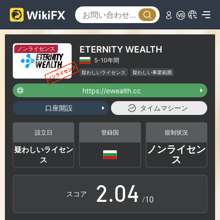
ETERNITY WEALTH
ノンライセンス
5-10年間
0
疑わしいライセンス
疑わしい事業範囲
ハイリスクレベル
https://ewealth.cc
1
口座開設
タイムマシーン
0
2
設立日
登録国
規制状況
ノンライセン
疑わしいライセン
1
3
ス
ス
2
.
0
4
スコア
/10