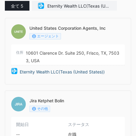
全て 5
Eternity Wealth LLC(Texas (Unit
ed States))
United States Corporation Agents, Inc
エージェント
住所
10601 Clarence Dr. Suite 250, Frisco, TX, 7503
3, USA
Eternity Wealth LLC(Texas (United States))
Jira Ketphet Bolin
その他
開始日
ステータス
--
在職