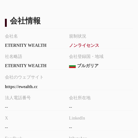
口座タイプ
ETERNITY WEALTH には、異なる入金額を持つ3つの口座タイプ
シルバー、ゴールド、プラチナ
があります：
。予算が少ない
会社情報
トレーダーはシルバーアカウントを選択することができます。口
座の設定と管理は無料です。
会社名
規制状況
ETERNITY WEALTH
ノンライセンス
取引プラットフォーム
Web、デスクト
ETERNITY WEALTHは、MT4/MT5ではなく、
社名略語
会社登録国・地域
ップ、モバイル
組み込み
で利用可能な
トレーディングプラッ
ETERNITY WEALTH
ブルガリア
トフォームを提供しています。
会社のウェブサイト
入金と出金
https://ewealth.cc
$250
最低入金額は
です。MasterCard、VISA、Neteller、Skrill
法人電話番号
会社所在地
などの入金および出金方法があります。
--
--
X
LinkedIn
--
--