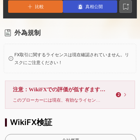
3
1
5
比較
真相公開
4
2
6
5
3
7
外為規制
6
4
8
FX取引に関するライセンスは現在確認されていません。リ
スクにご注意ください！
7
5
9
8
6
注意：WikiFXでの評価が低すぎます、利用しないでください
2
このブローカーには現在、有効なライセンスが確認されていません。リスクにご注意下さい！
9
7
WikiFX検証
8