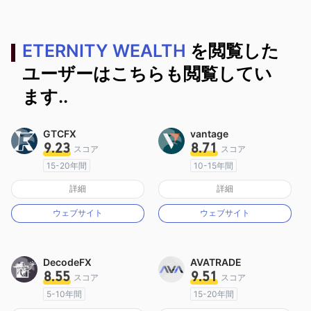
ETERNITY WEALTH
を閲覧した
ユーザーはこちらも閲覧してい
ます..
GTCFX
vantage
9.23
8.71
スコア
スコア
15-20年間
10-15年間
イギリス規制
オーストラリア規制
詳細
詳細
マーケットメイキングライセンス（MM）
マーケットメイキングライセンス（MM）
ウェブサイト
ウェブサイト
MT4フルライセンス
MT4フルライセンス
DecodeFX
AVATRADE
8.55
9.51
スコア
スコア
5-10年間
15-20年間
オーストラリア規制
オーストラリア規制