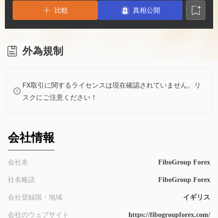
2
2
比較
真相公開
3
3
4
4
外為規制
5
5
FX取引に関するライセンスは現在確認されていません。リ
スクにご注意ください！
6
6
7
7
会社情報
8
8
会社名
FiboGroup Forex
社名略語
FiboGroup Forex
9
9
会社登録国・地域
イギリス
会社のウェブサイト
https://fibogroupforex.com/