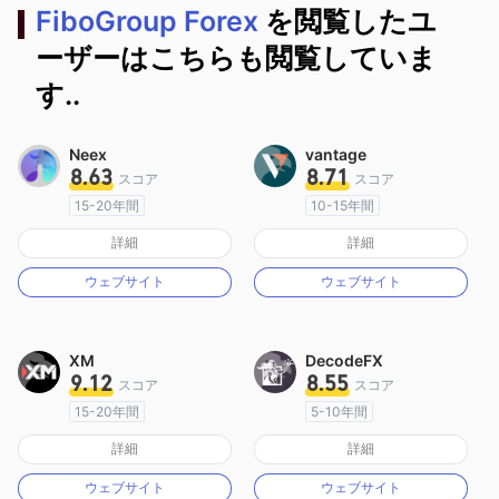
FiboGroup Forex
を閲覧したユ
ーザーはこちらも閲覧していま
す..
Neex
vantage
8.63
8.71
スコア
スコア
15-20年間
10-15年間
オーストラリア規制
オーストラリア規制
詳細
詳細
マーケットメイキングライセンス（MM）
マーケットメイキングライセンス（MM）
ウェブサイト
ウェブサイト
MT4フルライセンス
MT4フルライセンス
XM
DecodeFX
9.12
8.55
スコア
スコア
15-20年間
5-10年間
オーストラリア規制
オーストラリア規制
詳細
詳細
マーケットメイキングライセンス（MM）
マーケットメイキングライセンス（MM）
ウェブサイト
ウェブサイト
MT4フルライセンス
MT4フルライセンス