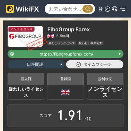
3
4
FiboGroup Forex
ノンライセンス
2-5年間
5
疑わしいライセンス
疑わしい事業範囲
ハイリスクレベル
https://fibogroupforex.com/
6
口座開設
タイムマシーン
7
設立日
登録国
規制状況
ノンライセン
疑わしいライセン
0
8
0
ス
ス
1
.
9
1
スコア
/10