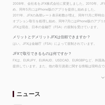
2008年、会社名をJFX株式会社に変更しました。2010年、JF
め、同年5月にはiPhone版のアプリを提供し始めました。
2011年、JFXの為替レート表示桁数が増え、同年11月に即時
オプション取引を処理し始め、同年7月にはiPhone版のアプ
JFXは現在、日本の金融庁（FSA）の規制を受けています。
メリットとデメリット
JFXは信頼できますか？
はい。JFXは金融庁（FSA）によって規制されています。
JFXで取引できるものは何ですか？
FXは、EURJPY、EURAUD、USDCAD、EURGBPな
提供しています。また、他の取引資産に関する情報は現時点で
レバレッジ
JFXで利用可能な最大レバレッジは、日本の法律により最大1
リスクも大きくなることを忘れないでください。レバレッジの
ニュース
スプレッド