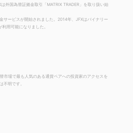
Xは外国為替証拠金取引「MATRIX TRADER」を取り扱い始
出金サービスが開始されました。2014年、JFXはバイナリー
リが利用可能になりました。
ど、外国為替市場で最も人気のある通貨ペアへの投資家のアクセスを
は不明です。
：25までです。レバレッジが大きいほど、預けた資本を失う
使用は、有利にも不利にも働く可能性があります。