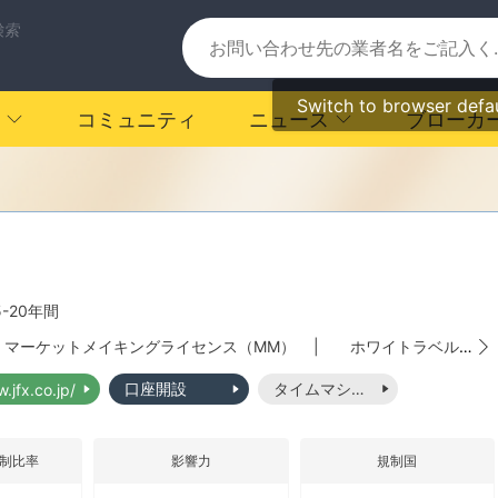
検索
Switch to browser defa
コミュニティ
ニュース
ブローカ
5-20年間
マーケットメイキングライセンス（MM）
|
ホワイトラベルMT4
口座開設
タイムマシーン
.jfx.co.jp/
制比率
影響力
規制国