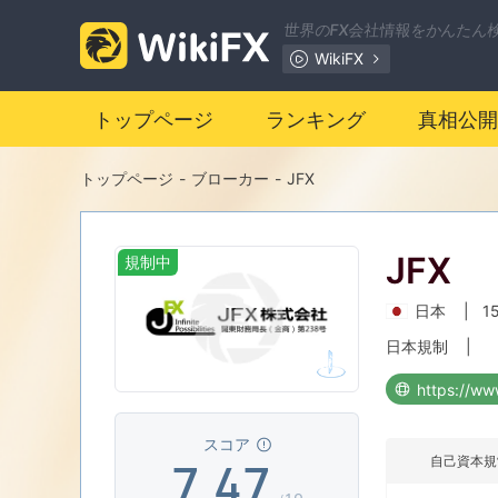
0
0
世界のFX会社情報をかんたん
WikiFX
1
1
トップページ
ランキング
真相公開
2
2
トップページ
-
ブローカー
-
JFX
3
0
3
JFX
規制中
4
1
4
日本
|
1
5
2
5
日本規制
|
https://www
6
3
6
スコア
自己資本規
7
.
4
7