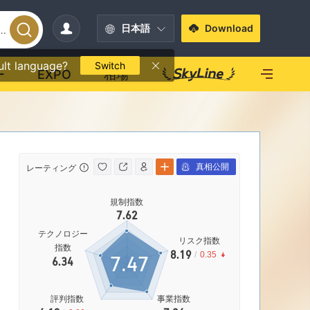
日本語
Download
ult language?
Switch
ー
EXPO
相場
真相公開
レーティング
MT4/5
規制指数
MT4/5
ホワイト
7.62
|
ハイリスクレベル
|
ベル
テクノロジー
リスク指数
指数
8.19
/
0.35
7.47
6.34
自己資本規
率
Perfe
評判指数
事業指数