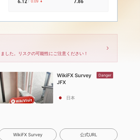
6.12
7.86
/
0.09
しました。リスクの可能性にご注意ください！
WikiFX Survey
Danger
JFX
日本
WikiFX Survey
公式URL