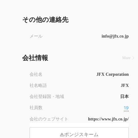
その他の連絡先
メール
info@jfx.co.jp
会社情報
More
会社名
JFX Corporation
社名略語
JFX
会社登録国・地域
日本
19
社員数
会社のウェブサイト
https://www.jfx.co.jp/
ポンジスキーム