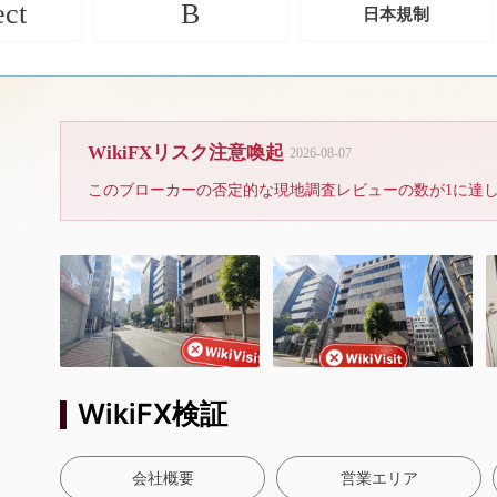
ect
B
日本規制
WikiFXリスク注意喚起
2026-08-07
このブローカーの否定的な現地調査レビューの数が1に達
WikiFX検証
会社概要
営業エリア