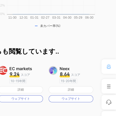
未カバー率(%)
も閲覧しています..
EC markets
Neex
9.24
8.64
スコア
スコア
10-15年間
15-20年間
オーストラリア規制
オーストラリア規制
詳細
詳細
マーケットメイキングライセンス（MM）
マーケットメイキングライセンス（MM）
ウェブサイト
ウェブサイト
MT4フルライセンス
MT4フルライセンス