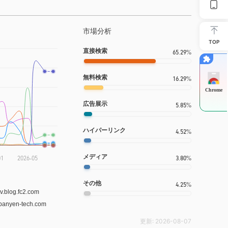
市場分析
TOP
直接検索
65.29%
無料検索
16.29%
Chrome
広告展示
5.85%
ハイパーリンク
4.52%
メディア
3.80%
その他
4.25%
更新:
2026-08-07