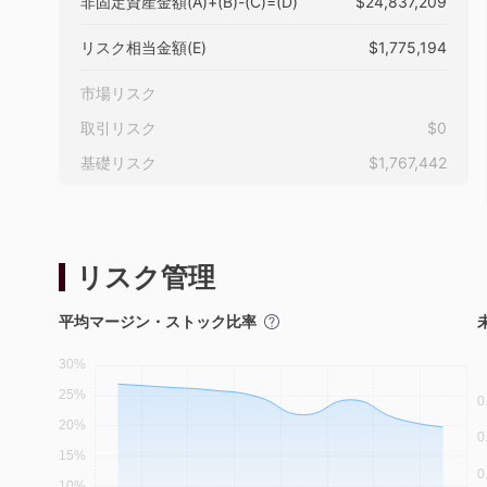
非固定資産金額(A)+(B)-(C)=(D)
$24,837,209
リスク相当金額(E)
$1,775,194
市場リスク
取引リスク
$0
基礎リスク
$1,767,442
リスク管理
平均マージン・ストック比率