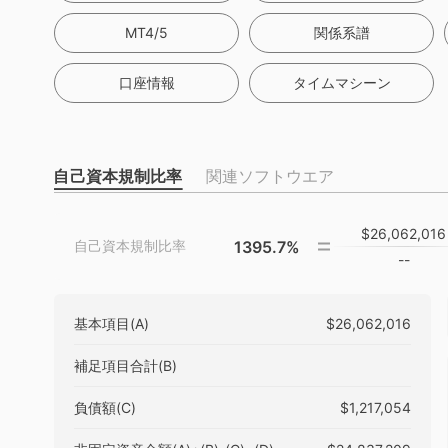
MT4/5
関係系譜
口座情報
タイムマシーン
自己資本規制比率
関連ソフトウエア
$26,062,016
1395.7%
自己資本規制比率
--
基本項目(A)
$26,062,016
補足項目合計(B)
負債額(C)
$1,217,054