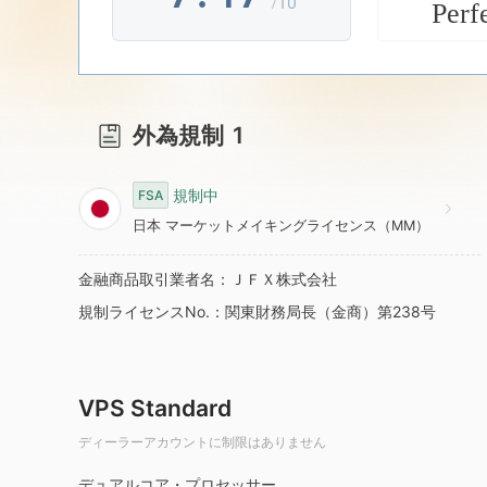
/10
Perf
8
5
8
9
6
9
外為規制
1
7
規制中
FSA
8
日本 マーケットメイキングライセンス（MM）
金融商品取引業者名：ＪＦＸ株式会社
9
規制ライセンスNo.：関東財務局長（金商）第238号
VPS Standard
ディーラーアカウントに制限はありません
デュアルコア・プロセッサー