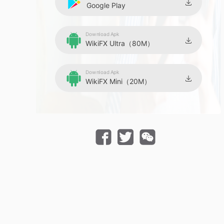
Google Play
Download Apk
WikiFX Ultra（80M）
Download Apk
WikiFX Mini（20M）