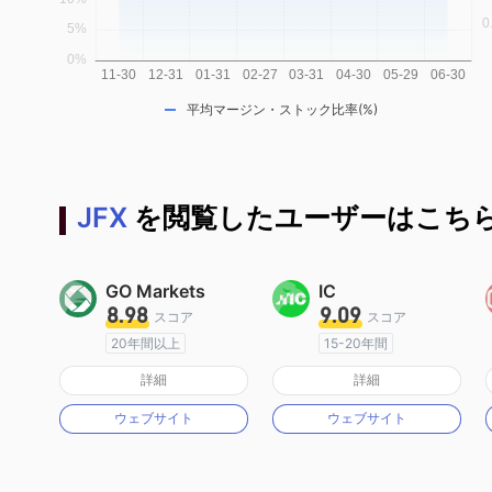
平均マージン・ストック比率(%)
JFX
を閲覧したユーザーはこちら
GO Markets
IC
8.98
9.09
スコア
スコア
20年間以上
15-20年間
オーストラリア規制
オーストラリア規制
詳細
詳細
マーケットメイキングライセンス（MM）
マーケットメイキングライセンス（MM）
ウェブサイト
ウェブサイト
cTrader
MT4フルライセンス