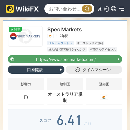
0
Spec Markets
規制中
1
1-2年間
ECNアカウント
オーストラリア規制
2
0
法人向けSTP実行ライセンス
MT5フルライセンス
リージョナルブローカー
https://www.specmarkets.com/
3
1
口座開設
タイムマシーン
4
2
影響力
規制国
登録国
オーストラリア規
D
5
3
0
制
6
.
4
1
スコア
/10