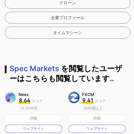
クローン
企業プロフィール
タイムマシーン
Spec Markets
を閲覧したユーザ
ーはこちらも閲覧しています..
Neex
FXCM
8.64
9.41
スコア
スコア
15-20年間
20年間以上
オーストラリア規制
オーストラリア規制
詳細
詳細
マーケットメイキングライセンス（MM）
マーケットメイキングライセンス（MM）
ウェブサイト
ウェブサイト
MT4フルライセンス
MT4フルライセンス