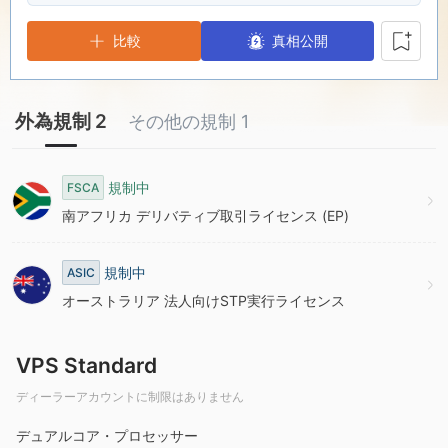
7
5
2
比較
真相公開
8
6
3
外為規制 2
その他の規制 1
9
7
4
8
5
規制中
FSCA
南アフリカ デリバティブ取引ライセンス (EP)
9
6
規制中
ASIC
7
オーストラリア 法人向けSTP実行ライセンス
8
VPS Standard
ディーラーアカウントに制限はありません
9
デュアルコア・プロセッサー