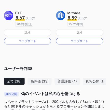
FXT
Mitrade
8.67
8.59
スコア
スコア
20年間以上
15-20年間
オーストラリア規制
オーストラリア規制
詳細
詳細
マーケットメイキングライセンス（MM）
マーケットメイキングライセンス（MM）
ウェブサイト
ウェブサイト
MT4フルライセンス
自社開発
ユーザー評判
38
全て
(38)
高評価
(33)
普通評価
(4)
真相公開
(1)
偽のイベントは私の心を傷つける
真相公開
スペックプラットフォームは、200ドルを入金して3ロット取引す
ると60ドルのキャッシュがもらえるプロモーションを開始しまし