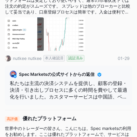
ットフォームは安定しており使いやすく、通常の市場状況下では
注文の約定がスムーズです。 スプレッドは他のブローカーと比較
して妥当であり、口座登録プロセスは簡単です。入金は便利で、
使用中に大きな問題に遭遇することはありませんでした。 カスタ
マーサポートは必要時に利用可能で、有益な回答を提供してくれ
ます。全体的に、Spec FXは別のブローカーを探求したいトレー
ダーにとって適切な選択肢であり、投資前に取引条件を理解する
ことを確認することが重要です。
nutkee nutkee
本人確認済
認証済み
01-29
Spec Marketsの公式サイトからの返信
私たちは主流の決済システムを提供し、顧客の登録・
決済・引き出しプロセスに多くの時間を費やして最適
化を行いました。カスタマーサービスは中国語、ベト
ナム語、タイ語、日本語に対応しています。価格は主
要な複数の流通業者の集約された提示価格です。取引
条件は他の会社よりも優れています。なぜなら、私た
優れたプラットフォーム
高評価
ちは新しい取引業者であり、各トレーダーの体験とフ
世界中のトレーダーの皆さん、こんにちは。Spec marketsの利用
ィードバックをより重視しているからです。ご評価あ
をお勧めします。ここは優れたプラットフォームで、サービスは