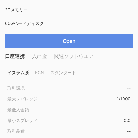
2Gメモリー
60Gハードディスク
Open
口座連携
入出金
関連ソフトウエア
イスラム系
ECN
スタンダード
取引環境
--
最大レバレッジ
1:1000
最低入金額
--
最小スプレッド
0.0
取引品種
--