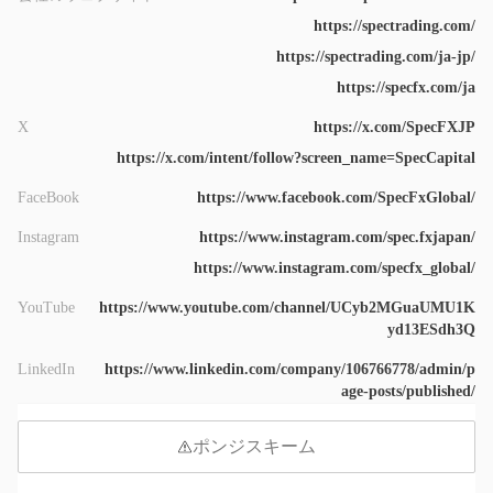
https://spectrading.com/
https://spectrading.com/ja-jp/
https://specfx.com/ja
X
https://x.com/SpecFXJP
https://x.com/intent/follow?screen_name=SpecCapital
FaceBook
https://www.facebook.com/SpecFxGlobal/
Instagram
https://www.instagram.com/spec.fxjapan/
https://www.instagram.com/specfx_global/
YouTube
https://www.youtube.com/channel/UCyb2MGuaUMU1K
yd13ESdh3Q
LinkedIn
https://www.linkedin.com/company/106766778/admin/p
age-posts/published/
ポンジスキーム