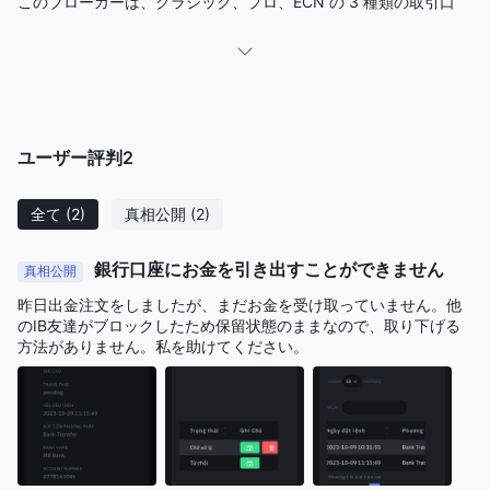
このブローカーは、クラシック、プロ、ECN の 3 種類の取引口
座を提供しており、それぞれに特定の機能と最低入金額要件があ
ります。クラシック アカウントの最低入金額は 100 ドルです
が、プロ アカウントと ECN アカウントの最低入金額はさらに
1000 ドルです。 Loyal Brokers最大レバレッジは 1:500 で、ウ
ェブサイトではスプレッドや手数料に関する具体的な情報は提供
ユーザー評判
2
されていませんが、口座開設手数料は無料です。
提供される取引プラットフォームはメタトレーダー 5 (mt5) で、
全て
(2)
真相公開
(2)
詳細な市場分析のための 50 を超える指標と 9 時間相場を備えた
広範な分析ツールを提供します。トレーダーはプラットフォーム
銀行口座にお金を引き出すことができません
真相公開
上でインスタント注文と未決注文を実行できます。 Loyal
Brokersまた、受賞歴のある自動分析ツールをプラットフォーム
昨日出金注文をしましたが、まだお金を受け取っていません。他
のIB友達がブロックしたため保留状態のままなので、取り下げる
に統合し、高度なグラフィック認識エンジンを利用して取引機会
方法がありません。私を助けてください。
を特定し、価格傾向を予測します。ブローカーは複数の支払い方
法をサポートし、電子メール、電話、Skype チャネルを通じて顧
客サポートを提供します。ただし、次のことに注意することが重
要です。 Loyal Brokers有効な規制が欠如しており、異常な規制
状況にあるとしてフラグが立てられており、その合法性と信頼性