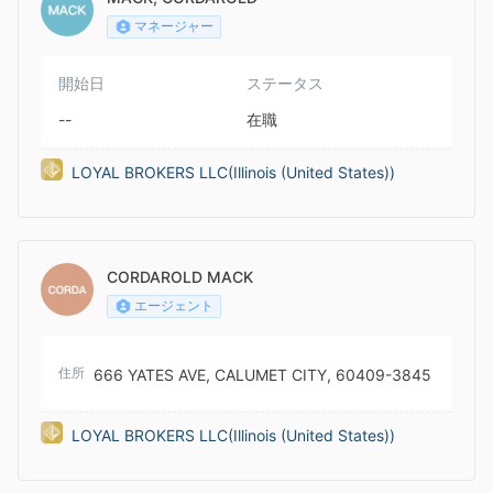
マネージャー
開始日
ステータス
--
在職
LOYAL BROKERS LLC(Illinois (United States))
CORDAROLD MACK
エージェント
住所
666 YATES AVE, CALUMET CITY, 60409-3845
LOYAL BROKERS LLC(Illinois (United States))