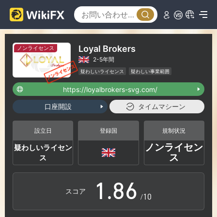
2
0
3
1
Loyal Brokers
ノンライセンス
2-5年間
4
2
疑わしいライセンス
疑わしい事業範囲
ハイリスクレベル
https://loyalbrokers-svg.com/
5
3
口座開設
タイムマシーン
6
4
設立日
登録国
規制状況
ノンライセン
疑わしいライセン
0
7
5
ス
ス
1
.
8
6
スコア
/10