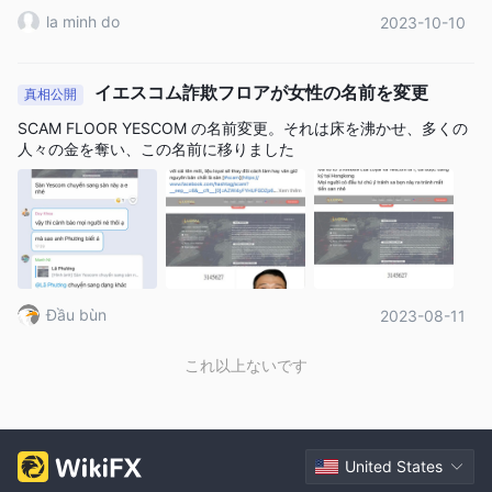
について懸念が生じています。潜在的な顧客は、このブローカー
la minh do
2023-10-10
と取引する際に注意し、関連するリスクを考慮する必要がありま
す。
イエスコム詐欺フロアが女性の名前を変更
真相公開
長所と短所
SCAM FLOOR YESCOM の名前変更。それは床を沸かせ、多くの
Loyal Brokersは英国に本拠を置き、潜在的なトレーダーに利点と
人々の金を奪い、この名前に移りました
欠点の両方をもたらします。良い面としては、最大 500:1 のレバ
レッジとともに外国為替市場へのアクセスが許可され、トレーダ
ーは投資資金に比べてより大きなポジションを取ることができま
す。さらに、クライアントは貴金属を取引し、低い敷居値で多様
な CFD オプションを楽しむことができます。プラットフォーム
は mt5 を利用し、包括的な市場分析のための高度な分析ツールを
Đầu bùn
2023-08-11
提供します。さらに、複数の支払い方法をサポートし、トレーダ
ーに常に情報を提供する経済カレンダーを提供します。ただし、
これ以上ないです
注意が必要です。 Loyal Brokersは無許可かつ規制されていない
金融サービスプロバイダーであり、市場商品、スプレッド、手数
料、取引条件に関する具体的な情報は未公開のままです。さら
に、デモ口座がなく、出金と入金に関する情報が限られているた
United States