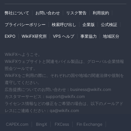
め、潜在的な顧客にとって課題となる可能性があります。
は Loyal Brokers合法ですか？
弊社について
|
お問い合わせ
|
リスク警告
|
利用規約
|
Loyal Brokersは、無許可かつ規制されていない金融サービスプロ
プライバシーポリシー
|
検索呼び出し
|
企業版
|
公式検証
|
バイダーです。それは有効な規制を欠いており、ライセンス番号
0557253 に基づいて米国先物協会 (nfa) によって規制されている
EXPO
|
WikiFX研究所
|
VPS ヘルプ
|
事業協力
|
地域区分
事業範囲を超えています。異常な規制ステータスがあるとしてフ
ラグが立てられています。そのため、このブローカーと取引する
WikiFXへようこそ。
際には、関連するリスクに注意することが重要です。さらに、ブ
WikiFXウェブサイトと関連モバイル製品は、グローバル企業情報
ローカーのウェブサイト、電子メールアドレス、電話番号、認証
照会ツールです。
書類が提供されていないため、その合法性と信頼性についてさら
WikiFXをご利用の際に、それぞれの国や地域の関連法律や規制を
なる懸念が生じています。潜在的な顧客は、取引を行う前に注意
遵守してください。
を払い、リスクを考慮する必要があります。 Loyal Brokers 。
広告提携についてのお問い合わせ：business@wikifx.com
カスタマーサービス：support@wikifx.com
市場手段
ライセンス情報などの修正をご希望の場合は、以下のメールアド
外国為替:
レスにご連絡ください：qa@wikifx.com
Loyal Brokersは、世界最大の金融市場である外国為替市場へのア
60
クセスを提供します。トレーダーは以上から選択できます
通
CAPEX.com
BingX
FXCess
Fin Exchange
400:1
貨ペアで最大のレバレッジをお楽しみください
。市場は 1