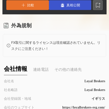
2
9
7
比較
真相公開
3
8
4
9
外為規制
5
FX取引に関するライセンスは現在確認されていません。リ
スクにご注意ください！
6
7
会社情報
連絡電話
その他の連絡先
8
会社名
Loyal Brokers
社名略語
Loyal Brokers
9
会社登録国・地域
イギリス
会社のウェブサイト
https://loyalbrokers-svg.com/