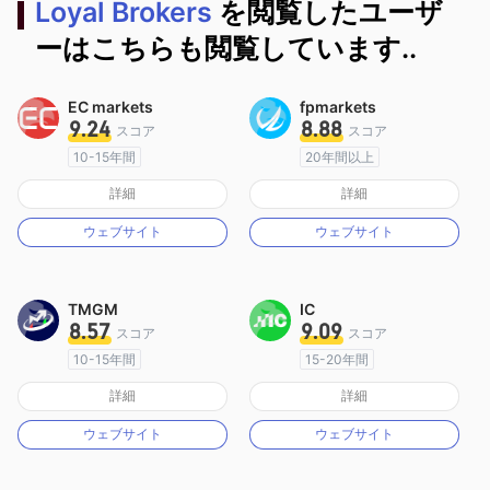
Loyal Brokers
を閲覧したユーザ
ーはこちらも閲覧しています..
EC markets
fpmarkets
9.24
8.88
スコア
スコア
10-15年間
20年間以上
オーストラリア規制
オーストラリア規制
詳細
詳細
マーケットメイキングライセンス（MM）
マーケットメイキングライセンス（MM）
ウェブサイト
ウェブサイト
MT4フルライセンス
MT4フルライセンス
TMGM
IC
8.57
9.09
スコア
スコア
10-15年間
15-20年間
オーストラリア規制
オーストラリア規制
詳細
詳細
マーケットメイキングライセンス（MM）
マーケットメイキングライセンス（MM）
ウェブサイト
ウェブサイト
MT4フルライセンス
MT4フルライセンス