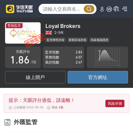
3
1
4
2
5
3
Loyal Brokers
暫無監管
6
4
2-5年
監管牌照存疑
展業區域存疑
高級風險隱患
0
7
5
天眼評分
監管指數
2.83
1
.
8
6
業務指數
6.07
/10
風控指數
2.47
2
9
7
線上開戶
官方網址
3
8
4
9
提示：天眼評分過低，請遠離！
5
风险评测
上次檢測 2026-08-06
風險
2
条
6
外匯監管
7