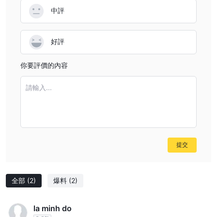
以低門檻交易貴金屬並享受多樣化的差價合約選擇。該平台利用
中評
mt5，為全面的市場分析提供先進的分析工具。此外，它支持多種支
付方式，並提供財經日曆，讓交易者了解情況。然而，謹慎是必要
的，因為 Loyal Brokers是一家未經授權且不受監管的金融服務提供
好評
商，有關市場工具、點差、佣金和交易條件的具體信息仍未公開。此
外，缺乏模擬賬戶以及提款和存款信息有限可能會給潛在客戶帶來挑
你要評價的內容
戰。
請輸入...
是 Loyal Brokers合法的？
Loyal Brokers是未經授權且不受監管的金融服務提供商。該公司缺
乏有效監管，超出了美國期貨協會（nfa）監管的業務範圍，牌照號
為0557253，已被標記為監管狀態異常。因此，在與該經紀商打交
提交
道時，謹慎對待相關風險至關重要。此外，該經紀商的網站、電子郵
件地址、電話號碼和認證文件均未提供，引發了對其合法性和可靠性
的進一步擔憂。潛在客戶在參與之前應謹慎行事並考慮風險 Loyal
全部
(2)
爆料
(2)
Brokers。
市場工具
la minh do
外匯：