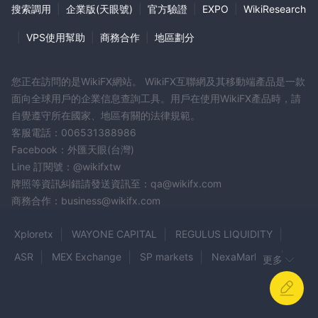
搜索調用
|
企業版(天眼號)
|
官方驗證
|
EXPO
|
WikiResearch
4. 輸入發送至您郵箱的驗證碼，完成郵箱驗證。
5. 設置密碼並確認您的帳戶。
|
VPS使用幫助
|
商務合作
|
地區劃分
6. 最後，點擊“立即註冊”完成帳戶註冊過程。
槓桿作用
您正在訪問的是WikiFX網站。 WikiFX互聯網及其移動端產品是一款
面向全球用戶的企業信息查詢工具。用戶在使用WikiFX產品時，請
1:500
Loyal Brokers提供最大槓桿
，允許交易者在市場上獲得相對
自覺遵守所在國家、地區有關的法律規範。
於其投資資本更高的頭寸。
客服電話：006531388986
點差和佣金
Facebook：外匯天眼(台灣)
Line 訂閱號：@wikifxtw
的網站 Loyal Brokers目前不提供有關其點差和佣金的具體信息。
牌照等資訊糾錯請發送資訊至：qa@wikifx.com
最低存款額
商務合作：business@wikifx.com
Loyal Brokers提供具有特定最低存款要求的不同賬戶類型。對於經
Xploretx
WAYONE CAPITAL
REGULUS LIQUIDITY
100 美元，
典賬戶，最低存款為
而對於 ECN 賬戶，最低存款額
1000 美元
更高
是必須的。
ASR
MEX Exchange
SP markets
NexaMarkets
更多
Qartal Fx
GLORY FOREX
DTC
Securefx
費用
Ziraat Yatırım
GDMFX
IDG
True Trading Group
Loyal Brokers開戶收取零費用。