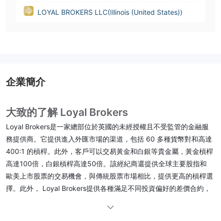
LOYAL BROKERS LLC(Illinois (United States))
企業簡介
大致的了解 Loyal Brokers
Loyal Brokers是一家總部位於英國的未經授權且不受監管的金融服
務提供商。它提供進入外匯市場的渠道，包括 60 多種貨幣對和高達
400:1 的槓桿。此外，客戶可以交易黃金和白銀等貴金屬，黃金槓桿
高達100倍，白銀槓桿高達50倍。該經紀商還提供全球主要股指和
歐美上市股票的交易機會，與傳統股票市場相比，提供更高的槓桿選
擇。此外， Loyal Brokers提供各種滿足不同投資偏好的差價合約，
使投資者能夠相應地調整其投資組合。
該經紀商提供三種類型的交易賬戶：經典賬戶、專業賬戶和 ECN 賬