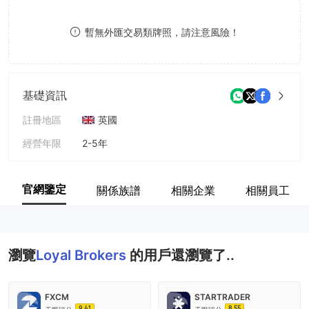
8
暫無外匯交易類牌照，請注意風險！
9
基礎資訊
註冊地區
英國
經營年限
2-5年
公司全稱
Loyal Brokers
官網鑒定
關係族譜
相關企業
相關員工
瀏覽
Loyal Brokers
的用戶還瀏覽了..
FXCM
STARTRADER
9.41
8.55