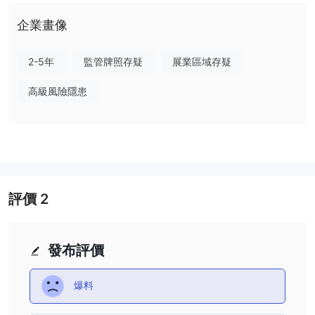
戶，每種賬戶都有特定的功能和最低存款要求。經典賬戶的最低存款
額為 100 美元，而專業賬戶和 ECN 賬戶的最低存款額更高，為
企業畫像
1000 美元。 Loyal Brokers提供的最大槓桿為1:500，雖然網站沒
有提供點差和佣金的具體信息，但開戶收取零費用。
2-5年
監管牌照存疑
展業區域存疑
提供的交易平台是metatrader 5 (mt5)，提供廣泛的分析工具，具有
高級風險隱患
超過50個指標和九個時間報價，用於詳細的市場分析。交易者可以
在平台上執行即時訂單和掛單。 Loyal Brokers還將屢獲殊榮的自動
分析工具集成到其平台中，利用先進的圖形識別引擎來識別交易機會
並預測價格趨勢。該經紀商支持多種付款方式，並通過電子郵件、電
話和 Skype 渠道提供客戶支持。然而，必須注意的是 Loyal
Brokers缺乏有效監管，被標記為監管狀態異常，引發對其合法性和
評價
2
可靠性的擔憂。潛在客戶在與該經紀商打交道時應謹慎行事並考慮相
關風險。
優點和缺點
發布評價
Loyal Brokers總部位於英國，為潛在交易者提供了優點和缺點。從
積極的一面來看，它允許進入外匯市場，並提供高達 500:1 的槓
爆料
桿，使交易者能夠持有相對於其投資資本更大的頭寸。此外，客戶可