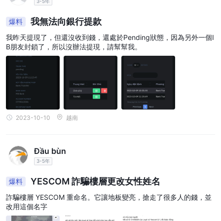
3-5年
Loyal Brokers提供進入全球最大金融市場外匯市場的機會。交易者
我無法向銀行提款
爆料
60
400:1
可以選擇以上
貨幣對並享受高達槓桿
。市場每週5天、
每天24小時運行，具有T+0雙邊交易能力。
我昨天提現了，但還沒收到錢，還處於Pending狀態，因為另外一個I
B朋友封鎖了，所以沒辦法提現，請幫幫我。
貴金屬：
客戶可以交易黃金和白銀等貴金屬，這是流行的對沖資產。黃金產品
100次，
50次
的槓桿可達
而白銀產品的槓桿高達
。交易門檻極
低，適合廣大投資者。
股票指數/股票：
20
Loyal Brokers提供訪問
全球主要股指，以及百餘支歐美知名上
2023-10-10
越南
市股票。交易者可以利用高於傳統股票市場提供的槓桿，提供潛在的
獲利機會。
差價合約：
Đầu bùn
該經紀商提供各種差價合約（CFD），以滿足不同的投資偏好。通過
3-5年
多樣化的資產選擇，投資者可以調整投資組合以滿足特定的資產配置
YESCOM 詐騙樓層更改女性姓名
爆料
要求。
詐騙樓層 YESCOM 重命名。它讓地板變亮，搶走了很多人的錢，並
賬戶類型
改用這個名字
經典：此帳戶類型由 Loyal Brokers包括交易所需的所有核心功能。