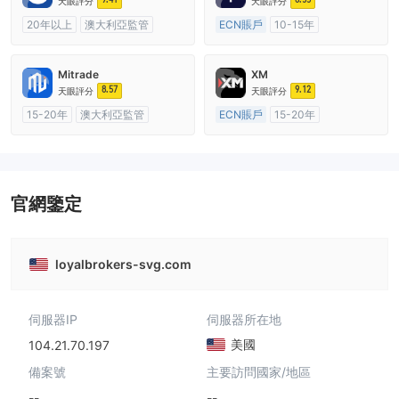
天眼評分
天眼評分
20年以上
澳大利亞監管
ECN賬戶
10-15年
全牌照 (MM)
主標MT4
澳大利亞監管
全牌照 (MM)
主標MT4
Mitrade
XM
8.57
9.12
天眼評分
天眼評分
15-20年
澳大利亞監管
ECN賬戶
15-20年
全牌照 (MM)
自研
澳大利亞監管
全牌照 (MM)
主標MT4
官網鑒定
loyalbrokers-svg.com
伺服器IP
伺服器所在地
美國
104.21.70.197
備案號
主要訪問國家/地區
--
--