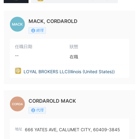
nited States))
MACK, CORDAROLD
經理
任職日期
狀態
--
在職
LOYAL BROKERS LLC(Illinois (United States))
CORDAROLD MACK
代理
地址
666 YATES AVE, CALUMET CITY, 60409-3845