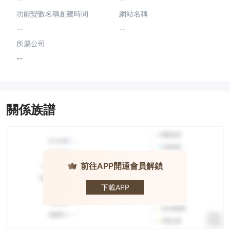
功能變數名稱創建時間
網站名稱
--
--
所屬公司
--
關係族譜
前往APP開通會員解鎖
Loyal
Brokers
下載APP