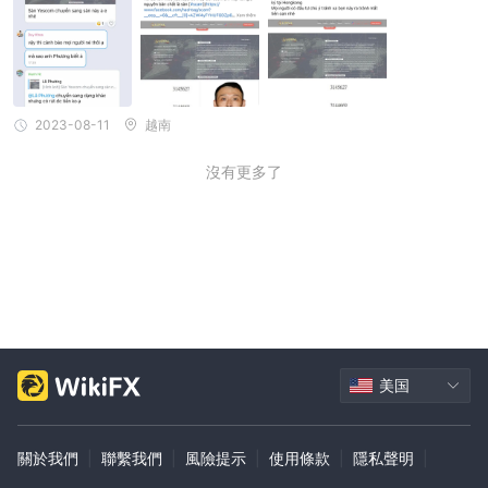
100 美元
它提供高槓桿選項，並要求最低存款
。使用經典賬戶的交
易者可以訪問 20 多種貨幣對和 50 多種潛在差價合約。
pro：專業帳戶 Loyal Brokers還包含交易的所有核心功能。它提供
1：1000
1000 美元。
的槓桿高達
並且有更高的最低存款要求
2023-08-11
越南
與經典賬戶類似，它提供 20 多種貨幣對和 50 多種潛在差價合約的
訪問。 PRO 賬戶以其最低的佣金費用、可擴展的交易費用以及無限
沒有更多了
實時支持和優先熱線等額外福利而脫穎而出。
電子通訊網絡： Loyal Brokers ' ecn 賬戶與之前的類型一樣，包含
交易必需的所有核心功能。該賬戶提供自定義槓桿選項，最低存款要
1000 美元。
求為
使用 ECN 賬戶的交易者可以訪問 20 多種貨幣
對和 50 多種潛在差價合約。與 PRO 帳戶類似，它還具有最低佣金
費用和實時支持的優勢。
如何開戶？
美国
開設賬戶 Loyal Brokers， 按著這些次序：
單擊網站上的“創建帳戶”按鈕。
在下一頁中，點擊“註冊”進入註冊頁面。
關於我們
|
聯繫我們
|
風險提示
|
使用條款
|
隱私聲明
|
3. 填寫您的詳細信息，包括您的姓名、電子郵件地址和手機號碼。