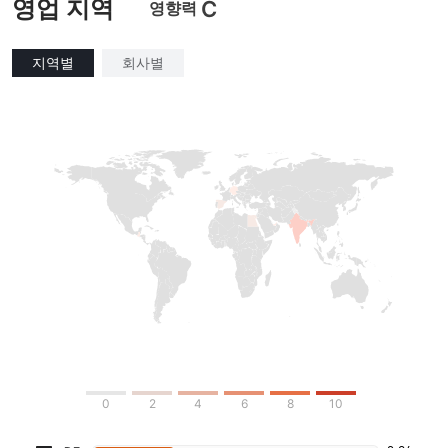
영업 지역
C
영향력
지역별
회사별
0
2
4
6
8
10