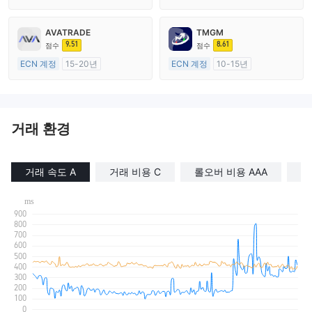
외환 거래 라이선스 (MM)
외환 거래 라이선스 (MM)
자체 연구개발
마스터 레이블 MT4
AVATRADE
TMGM
9.51
8.61
점수
점수
ECN 계정
15-20년
ECN 계정
10-15년
호주 규제
호주 규제
외환 거래 라이선스 (MM)
외환 거래 라이선스 (MM)
마스터 레이블 MT4
마스터 레이블 MT4
거래 환경
거래 속도 A
거래 비용 C
롤오버 비용 AAA
거