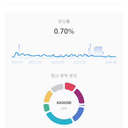
청산률
0.70%
청산 종목 분포