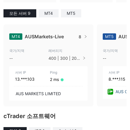
모든 서버 9
MT4
MT5
AUSMarkets-Live
AUSC
MT4
MT5
8
국가/지역
레버리지
국가/지역
--
400 | 300 | 200 |
--
100 | 50 | 10
서버 IP
Ping
서버 IP
13.***.103
8.***.115
2 ms
AUS Co
AUS MARKETS LIMITED
Kong)
cTrader 소프트웨어