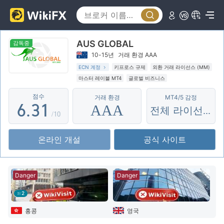
1
2
AUS GLOBAL
3
0
감독중
10-15년
거래 환경 AAA
4
1
ECN 계정
키프로스 규제
외환 거래 라이선스 (MM)
마스터 레이블 MT4
글로벌 비즈니스
5
2
0
잠재적 위험성이 높음
점수
거래 환경
MT4/5 감정
6
.
3
1
AAA
전체 라이선스
/10
7
4
2
온라인 개설
공식 사이트
8
5
3
9
6
4
Danger
Danger
7
5
2
8
6
홍콩
영국