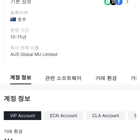
기본 정보
등록지역
호주
운영 기간
10-15년
회사 전체 이름
AUS Global MU Limited
회사 약칭
AUS GLOBAL
계정 정보
관련 소프트웨어
거래 환경
거래
기업 직원
--
계정 정보
VIP Account
ECN Account
CLA Account
ST
거래 환경