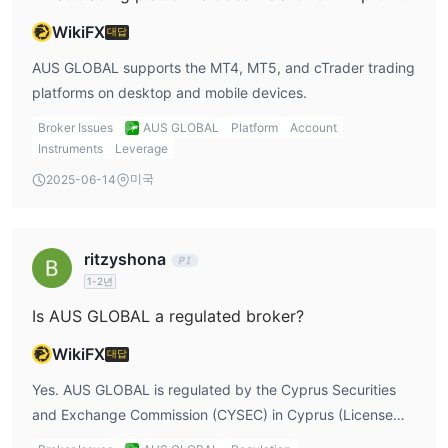
WikiFX
대답
스프레드 및 수수료
AUS GLOBAL은(는) 경쟁력 있는 스프레드를 제공하며, 특히
AUS GLOBAL supports the MT4, MT5, and cTrader trading
EUR/USD 통화 쌍에 0.2픽스 스프레드를 가진 ECN 계정 유
platforms on desktop and mobile devices.
형에 대해서는 추가 수수료 부과 여부가 명확하지 않습니다
.
Broker Issues
AUS GLOBAL
Platform
Account
STP 및 Classic 계정 유형은 각각 1.5픽스 및 1.9픽스의 높은 스프레
Instruments
Leverage
드를 가지고 있습니다.
미국
2025-06-14
전반적으로, AUS GLOBAL의 스프레드 제공은 업계 표준과 일치하
는 것으로 보이지만, 명확한 판단을 내리기 전에 수수료에 대한 더
많은 정보를 얻는 것이 유리할 것입니다.
ritzyshona
거래 플랫폼
1-2년
AUS GLOBAL은 업계에서 가장 인기 있는 세 가지 거래 플랫폼인
Is AUS GLOBAL a regulated broker?
MT4, MT5 및 cTrader를 지원하여 트레이더들에게 다양한 선택 옵
WikiFX
대답
션을 제공합니다. 이 플랫폼은 데스크톱 및 모바일 기기에서 사용할
수 있으며, 트레이더들은 어디서든 계정에 액세스하고 거래할 수 있
Yes. AUS GLOBAL is regulated by the Cyprus Securities
습니다. 이 거래 플랫폼은 고급 차트 도구, 기술적 분석 지표 및 다양
and Exchange Commission (CYSEC) in Cyprus (License
한 주문 유형을 제공하여 트레이더들이 자신의 거래 전략을 맞춤 설
no. 350/17), the Australian Securities & Investment