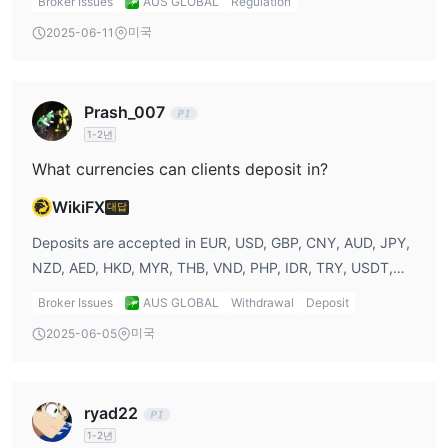
Broker Issues
AUS GLOBAL
Regulation
정할 수 있도록 합니다.
Commission (ASIC) in Australia (License no. 000427848),
미국
2025-06-11
the Financial Sector Conduct Authority (FSCA) in South
거래 도구
Africa (License no. 52171), and the Securities and
AUS GLOBAL은 고객들의 거래 경험을 향상시키기 위해 여러 가지
Commodities Authority (SCA) in the United Arab Emirates
거래 도구를 제공합니다.
Prash_007
(License no. 20200000207).
첫째로, 브로커는 소셜 트레이딩을 제공하여 고객들이 실시간으로
1-2년
경험있는 트레이더들의 거래를 따라하고 복사할 수 있도록 합니다.
What currencies can clients deposit in?
이 기능은 트레이딩을 배우고 있는 초보 트레이더들에게 특히 유용
WikiFX
대답
할 수 있습니다.
둘째로, AUS GLOBAL은 시장에 영향을 줄 수 있는 예정된 경제 이
Deposits are accepted in EUR, USD, GBP, CNY, AUD, JPY,
벤트와 발표를 나열한 경제 캘린더를 제공합니다. 이 도구를 통해 트
NZD, AED, HKD, MYR, THB, VND, PHP, IDR, TRY, USDT,
레이더들은 정보를 파악하고 투자 결정을 내릴 수 있습니다.
and other currencies.
Broker Issues
AUS GLOBAL
Withdrawal
Deposit
마지막으로, AUS GLOBAL은 경험있는 트레이더들이 여러 고객의
미국
자금을 동시에 관리할 수 있는 PAMM/MAM (백분율 할당 관리 모듈)
2025-06-05
계정도 제공합니다.
복사 트레이딩
ryad22
AUS GLOBAL의 올인원 자동 복사 솔루션을 통해 트레이더들은 커
1-2년