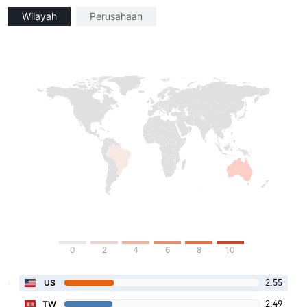
Wilayah
Perusahaan
0
2
4
6
8
10
2.55
US
2.49
TW