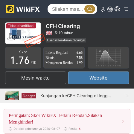
2
1
3
2
4
3
CFH Clearing
Tidak diverifikasi
5
4
5-10 tahun
Lisensi Peraturan Dicurigai
0
6
5
Lingkup Bisnis Mencurigakan
Potensi risiko tinggi
Skor
Indeks Regulasi
4.65
1
.
7
6
Bisnis
7.58
/10
Manajemen Resiko
1.99
2
8
7
Mesin waktu
Website
3
9
8
4
9
Kunjungan keCFH Clearing di Inggris -- Finding No Office
Danger
5
Peringatan: Skor WikiFX Terlalu Rendah,Silakan
6
Menghindar!
7
Deteksi sebelumnya 2026-08-07
Resiko
4