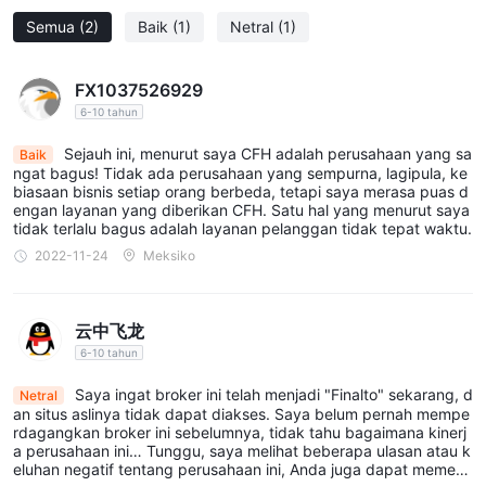
LiteForex -
broker terkemuka dengan berbagai instrumen dan
Semua
(2)
Baik
(1)
Netral
(1)
platform trading.
FxPrimus -
broker andal yang menawarkan spread kompetitif,
dukungan pelanggan yang sangat baik, dan beragam alat
FX1037526929
trading.
6-10 tahun
ThinkMarkets -
broker tepercaya dengan harga kompetitif,
Sejauh ini, menurut saya CFH adalah perusahaan yang sa
Baik
platform yang ramah pengguna, dan beragam instrumen
ngat bagus! Tidak ada perusahaan yang sempurna, lagipula, ke
perdagangan.
biasaan bisnis setiap orang berbeda, tetapi saya merasa puas d
engan layanan yang diberikan CFH. Satu hal yang menurut saya
Pada akhirnya, broker terbaik untuk seorang trader individu
tidak terlalu bagus adalah layanan pelanggan tidak tepat waktu.
akan bergantung pada gaya, preferensi, dan kebutuhan trading
2022-11-24
Meksiko
spesifik mereka.
adalah CFH Clearing aman atau scam？
云中飞龙
situs web sedang down dan perusahaan
CFH Clearing'S
6-10 tahun
tampaknya gulung tikar
, ini menimbulkan kekhawatiran
Saya ingat broker ini telah menjadi "Finalto" sekarang, d
Netral
tentang status saat ini dan keandalan operasi mereka. Namun,
an situs aslinya tidak dapat diakses. Saya belum pernah mempe
disahkan dan diatur oleh
sejak CFH Clearing adalah
rdagangkan broker ini sebelumnya, tidak tahu bagaimana kinerj
a perusahaan ini… Tunggu, saya melihat beberapa ulasan atau k
Financial Conduct Authority (FCA)
di bawah nomor lisensi
eluhan negatif tentang perusahaan ini, Anda juga dapat memerik
adalah 481853, ini menyiratkan bahwa mereka beroperasi di