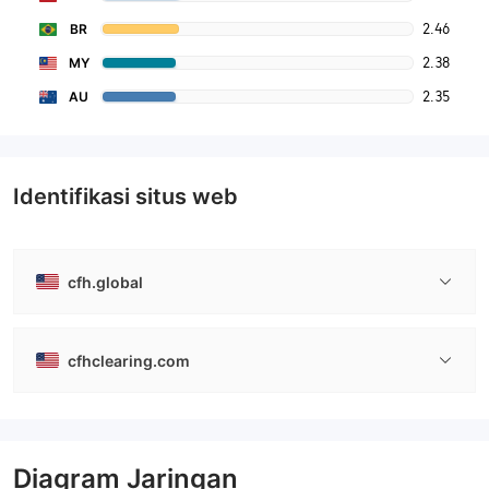
2.46
BR
2.38
MY
2.35
AU
Identifikasi situs web
cfh.global
cfhclearing.com
Diagram Jaringan