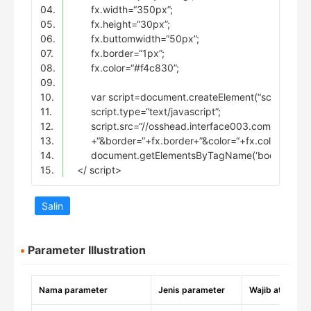
04.
fx.width=“350px”;
05.
fx.height=“30px”;
06.
fx.buttomwidth=“50px”;
07.
fx.border=“1px”;
08.
fx.color=“#f4c830”;
09.
10.
var script=document.createElement(“script”);
11.
script.type=“text/javascript”;
12.
script.src=“//osshead.interface003.com/headfoot
13.
+“&border=“+fx.border+”&color=“+fx.color+”&ts=
14.
document.getElementsByTagName(‘body’)[0].ap
15.
</ script>
Salin
Parameter Illustration
Nama parameter
Jenis parameter
Wajib atau tida