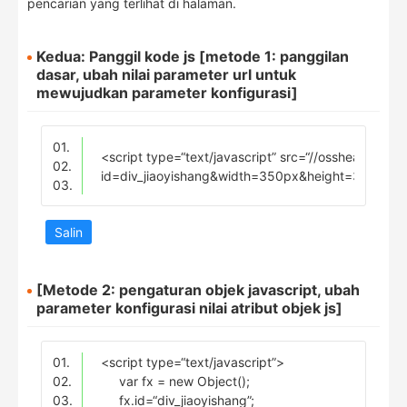
pencarian yang terlihat di halaman.
Kedua: Panggil kode js [metode 1: panggilan
dasar, ubah nilai parameter url untuk
mewujudkan parameter konfigurasi]
01.
<script type=“text/javascript” src=“//osshead.inte
02.
id=div_jiaoyishang&width=350px&height=30px&bu
03.
Salin
[Metode 2: pengaturan objek javascript, ubah
parameter konfigurasi nilai atribut objek js]
01.
<script type=“text/javascript”>
02.
var fx = new Object();
03.
fx.id=“div_jiaoyishang”;