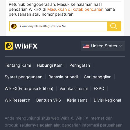
Petunjuk pengoperasian: Masuk ke halaman hasil
pencarian WikiFX di
Masukkan di kotak pencarian
nama
perusahaan atau nomor peraturan
United States
Tentang Kami
|
Hubungi Kami
|
Peringatan
|
Syarat penggunaan
|
Rahasia pribadi
|
Cari panggilan
|
WikiFX(Enterprise Edition)
|
Verifikasi resmi
|
EXPO
|
WikiResearch
|
Bantuan VPS
|
Kerja sama
|
Divisi Regional
Anda mengunjungi situs web WikiFX. WikiFX Internet dan
produk selulernya adalah alat pencarian informasi perusahaan