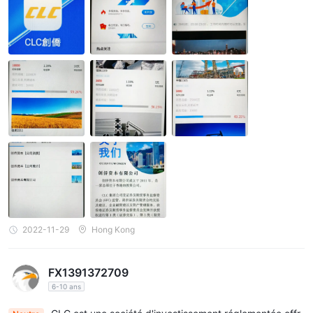
En conclusion, CLC Securities Limited offre le potentiel
d'opportunités d'investissement de haute qualité grâce à son
approche disciplinée, à ses recherches approfondies et à une
gamme de stratégies diversifiées. L'approche axée sur le client
de l'entreprise, la supervision réglementaire de la SFC de Hong
Kong et les solides canaux de support client sont des
avantages évidents.
Cependant, le manque d'informations spécifiques sur des
aspects essentiels tels que les dépôts minimums, l'effet de
levier maximum, les spreads, les actifs négociables, les types
de compte, les comptes de démonstration, les méthodes de
dépôt et de retrait, ainsi que les ressources éducatives, pourrait
être considéré comme un inconvénient, car cela pourrait
2022-11-29
Hong Kong
entraver les clients potentiels dans la prise de décisions
d'investissement éclairées.
FX1391372709
FAQs
6-10 ans
Q: Comment souscrire des actions IPO ?