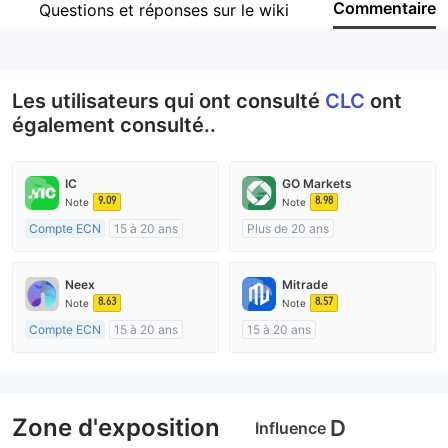
Commentaire
Questions et réponses sur le wiki
Personnel
--
Les utilisateurs qui ont consulté
CLC
ont
également consulté..
IC
GO Markets
9.09
8.98
Note
Note
Compte ECN
15 à 20 ans
Plus de 20 ans
Réglementation de Australie
Réglementation de Australie
Market Making (MM)
Market Making (MM)
Neex
Mitrade
Etiquette principale MT4
cTrader
8.63
8.57
Note
Note
Compte ECN
15 à 20 ans
15 à 20 ans
Réglementation de Australie
Réglementation de Australie
Market Making (MM)
Market Making (MM)
Etiquette principale MT4
Auto-recherche
Zone d'exposition
D
Influence