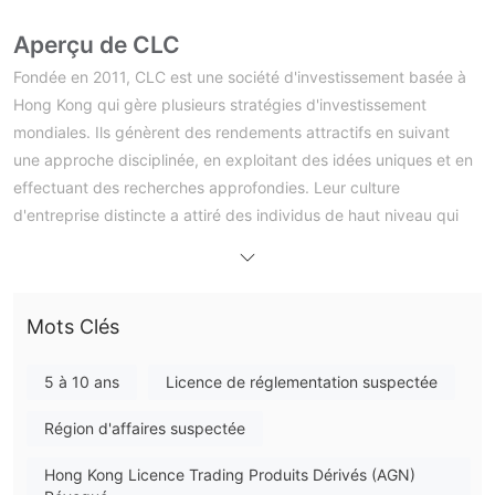
Aperçu de CLC
Fondée en 2011, CLC est une société d'investissement basée à
Hong Kong qui gère plusieurs stratégies d'investissement
mondiales. Ils génèrent des rendements attractifs en suivant
une approche disciplinée, en exploitant des idées uniques et en
effectuant des recherches approfondies. Leur culture
d'entreprise distincte a attiré des individus de haut niveau qui
partagent leur vision et sont dévoués à leur croissance
collective. Cela leur permet, à leur tour, d'améliorer
continuellement les solutions qu'ils offrent à leurs partenaires
Mots Clés
d'investissement.
CLC démontre son engagement en investissant son propre
capital dans chaque solution, garantissant ainsi que ses intérêts
5 à 10 ans
Licence de réglementation suspectée
sont étroitement alignés sur ceux de ses investisseurs. De plus,
Région d'affaires suspectée
ses investissements et ses clients bénéficient de l'expertise
financière et opérationnelle approfondie fournie par son unité de
Hong Kong Licence Trading Produits Dérivés (AGN)
services d'investissement.