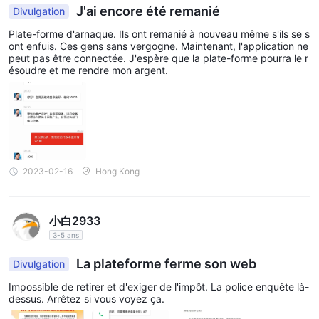
le client informe CLC du dépôt et fournit une preuve de la
J'ai encore été remanié
Divulgation
transaction. La banque bénéficiaire de CLC est China
Plate-forme d'arnaque. Ils ont remanié à nouveau même s'ils se s
Construction Bank (Asia) Corporation Limited.
ont enfuis. Ces gens sans vergogne. Maintenant, l'application ne
- Temps de traitement des dépôts clients :
peut pas être connectée. J'espère que la plate-forme pourra le r
ésoudre et me rendre mon argent.
- Pour les dépôts de 200 000 HKD ou moins : 1 jour ouvrable
- Pour les dépôts allant de HKD 200 000 à 5 000 000 : 1 à 3
jours ouvrables
- Les dépôts dépassant 5 000 000 HKD : 3 à 5 jours ouvrables
- Note : Un délai supplémentaire de compensation est
nécessaire pour les dépôts par chèque.
2023-02-16
Hong Kong
Une fois que la banque confirme la réception des fonds du
client, CLC procède au transfert de l'argent déposé sur le
compte titres du client respectif. Il est important de noter que
小白2933
dans le cas des dépôts par chèque, CLC ne traitera le dépôt
3-5 ans
qu'après que le chèque ait été encaissé.
La plateforme ferme son web
Divulgation
Le client est ensuite en mesure de s'engager dans des
opérations de trading de titres en utilisant leur compte de titres
Impossible de retirer et d'exiger de l'impôt. La police enquête là-
dessus. Arrêtez si vous voyez ça.
CLC.