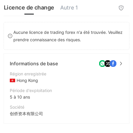
8
Licence de change
Autre 1
9
Aucune licence de trading forex n'a été trouvée. Veuillez
prendre connaissance des risques.
Informations de base
Région enregistrée
Hong Kong
Période d'exploitation
5 à 10 ans
Société
创侨资本有限公司
Abréviation
CLC