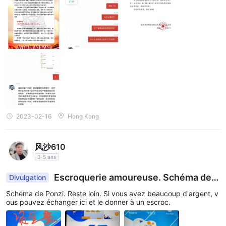
Ressources éducatives
CLC propose plusieurs tutoriels vidéo, en mandarin et en
cantonais, sur la façon d'ouvrir un compte, de télécharger un
logiciel, de passer des commandes sur la plateforme de trading,
etc., afin que les traders novices puissent se familiariser et
commencer.
Support client
La société CLC Securities Limited offre un support client
2023-02-16
Hong Kong
complet via leur ligne d'assistance mondiale pour le trading.
Vous pouvez contacter leur équipe de service client par
风沙610
téléphone au (852) 3153 1128. De plus, ils fournissent une
3-5 ans
assistance par e-mail à cs@clchk.com. Ces options de contact
permettent aux clients d'accéder à une assistance, de
Escroquerie amoureuse. Schéma de P
Divulgation
s'informer sur les services ou de demander de l'aide concernant
onzi. Remaniement financier
Schéma de Ponzi. Reste loin. Si vous avez beaucoup d'argent, v
toute préoccupation liée au trading.
ous pouvez échanger ici et le donner à un escroc.
Conclusion