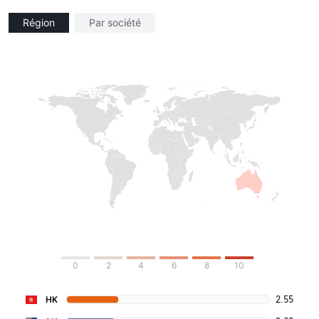
Région
Par société
0
2
4
6
8
10
2.55
HK