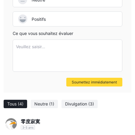
Certifiez votre carte d'identité personnelle en envoyant un
management and strategy execution, I have to be
chèque de 2 000 USD (ou l'équivalent) à notre société* par
cautious. Until CLC provides comprehensive
courrier ou en visitant un avocat, un expert-comptable ou un
documentation or direct confirmation regarding EA
Positifs
directeur de succursale bancaire pour vérification.
support, I would not expect seamless use of automated
Envoyez les documents signés, vos pièces d'identité certifiées
trading systems with them. For anyone reliant on EAs, I
Ce que vous souhaitez évaluer
et le chèque de 2 000 USD (si applicable) à notre entreprise.
would stress the importance of verifying platform
5 Étapes pour l'ouverture de compte en face à face :
Veuillez saisir...
capabilities directly with CLC before committing funds. In
Remplissez vos informations personnelles sur la page web.
my view, prioritizing transparency and technological
Téléchargez vos documents d'identification personnelle.
compatibility is essential for protecting one's capital and
Planifiez un rendez-vous en personne.
trading ambitions.
Apportez vos documents d'information personnelle à notre
Soumettez immédiatement
bureau.
Notre représentant agréé vérifiera votre identité et vos
signatures.
Tous
(4)
Neutre
(1)
Divulgation
(3)
Processus de dépôt
Le client initie le processus de dépôt en déposant ses fonds sur
零度寂寞
le compte bénéficiaire de CLC dans la banque. Après le dépôt,
3-5 ans