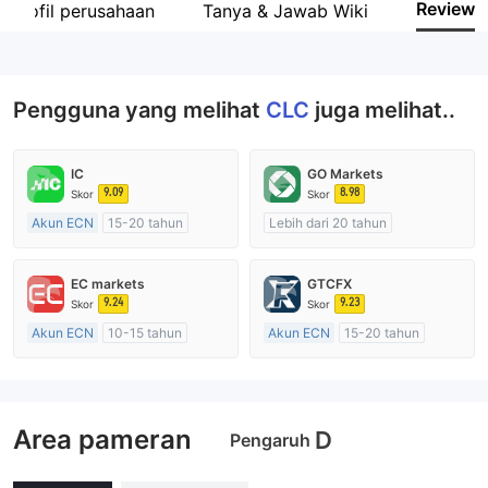
Review
Profil perusahaan
Tanya & Jawab Wiki
Karyawan perusahaan
--
Pengguna yang melihat
CLC
juga melihat..
IC
GO Markets
9.09
8.98
Skor
Skor
Akun ECN
15-20 tahun
Lebih dari 20 tahun
Diatur di Australia
Diatur di Australia
Market Maker (MM)
Market Maker (MM)
EC markets
GTCFX
Lisensi Penuh MT4
cTrader
9.24
9.23
Skor
Skor
Akun ECN
10-15 tahun
Akun ECN
15-20 tahun
Diatur di Australia
Diatur di Kerajaan Inggris
Market Maker (MM)
Market Maker (MM)
Lisensi Penuh MT4
Lisensi Penuh MT4
Area pameran
D
Pengaruh