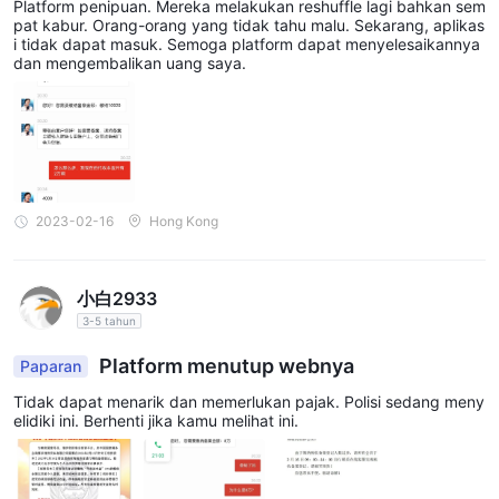
Platform penipuan. Mereka melakukan reshuffle lagi bahkan sem
manfaat untuk CLC adalah China Construction Bank (Asia)
pat kabur. Orang-orang yang tidak tahu malu. Sekarang, aplikas
Corporation Limited.
i tidak dapat masuk. Semoga platform dapat menyelesaikannya
dan mengembalikan uang saya.
- Waktu pemrosesan untuk deposit klien:
- Untuk deposit sebesar HKD 200.000 atau kurang: 1 hari kerja
- Untuk deposito mulai dari HKD 200.000 hingga 5.000.000: 1
hingga 3 hari kerja
- Setoran melebihi HKD 5.000.000: 3 hingga 5 hari kerja
- Catatan: Waktu penyelesaian tambahan diperlukan untuk
2023-02-16
Hong Kong
deposit cek.
Setelah bank mengkonfirmasi penerimaan dana dari klien, CLC
melanjutkan untuk mentransfer uang yang telah disetor ke
小白2933
rekening sekuritas klien yang bersangkutan. Penting untuk
3-5 tahun
dicatat bahwa dalam kasus setoran cek, CLC hanya akan
Platform menutup webnya
Paparan
memproses setoran setelah cek tersebut telah dicairkan.
Klien kemudian dapat melakukan perdagangan sekuritas
Tidak dapat menarik dan memerlukan pajak. Polisi sedang meny
elidiki ini. Berhenti jika kamu melihat ini.
menggunakan akun sekuritas mereka CLC.
Sumber Daya Pendidikan