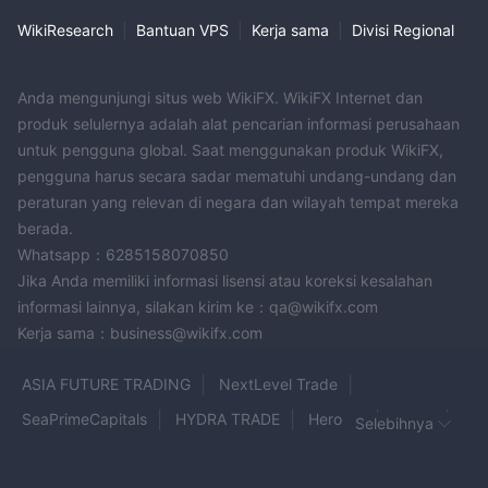
yang kuat melalui berbagai saluran, termasuk hotline
perdagangan global dan dukungan melalui email, untuk
WikiResearch
|
Bantuan VPS
|
Kerja sama
|
Divisi Regional
menangani pertanyaan dan masalah klien.
Q: Apa yang menjadi otoritas pengawas CLC Securities
Anda mengunjungi situs web WikiFX. WikiFX Internet dan
Limited?
produk selulernya adalah alat pencarian informasi perusahaan
A: CLC Securities Limited diatur oleh Komisi Sekuritas dan
untuk pengguna global. Saat menggunakan produk WikiFX,
Berjangka (SFC) Hong Kong, memastikan kepatuhan terhadap
pengguna harus secara sadar mematuhi undang-undang dan
peraturan keuangan.
peraturan yang relevan di negara dan wilayah tempat mereka
Q: Platform perdagangan apa yang ditawarkan oleh CLC
berada.
Securities Limited?
Whatsapp：6285158070850
A: CLC Securities Limited menyediakan platform perdagangan
Jika Anda memiliki informasi lisensi atau koreksi kesalahan
untuk perangkat seluler, PC, dan web, memberikan fleksibilitas
informasi lainnya, silakan kirim ke：qa@wikifx.com
dalam melakukan transaksi Anda.
Kerja sama：business@wikifx.com
ASIA FUTURE TRADING
NextLevel Trade
SeaPrimeCapitals
HYDRA TRADE
Hero FX
FxPro
Selebihnya
dbinvesting
PO Trade
CBCX
MAGNUM FX