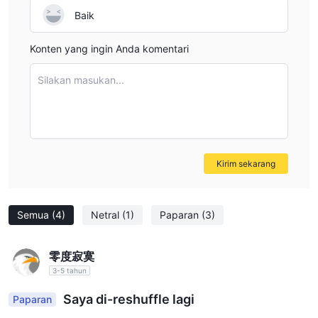
dengan mengunjungi seorang pengacara, CPA, atau manajer
documentation or direct confirmation regarding EA
Baik
cabang bank untuk verifikasi.
support, I would not expect seamless use of automated
Kirimkan dokumen yang telah ditandatangani, identitas yang
trading systems with them. For anyone reliant on EAs, I
Konten yang ingin Anda komentari
telah disertifikasi, dan cek USD 2.000 (jika berlaku) ke
would stress the importance of verifying platform
perusahaan kami.
Silakan masukan...
capabilities directly with CLC before committing funds. In
5 Langkah untuk Membuka Akun Tatap Muka:
my view, prioritizing transparency and technological
Isi informasi pribadi Anda di halaman web.
compatibility is essential for protecting one's capital and
Unggah dokumen identifikasi pribadi Anda.
trading ambitions.
Jadwalkan janji temu tatap muka.
Kirim sekarang
Bawa dokumen informasi pribadi Anda ke kantor kami.
Perwakilan berlisensi kami akan memverifikasi identitas dan
tanda tangan Anda.
Semua
(4)
Netral
(1)
Paparan
(3)
Proses Deposit
Klien memulai proses deposit dengan mendepositkan dana
零度寂寞
mereka ke bank penerima manfaat CLC. Setelah deposit, klien
3-5 tahun
memberitahukan CLC tentang deposit tersebut dan
Saya di-reshuffle lagi
Paparan
menyediakan bukti pendukung transaksi. Bank penerima