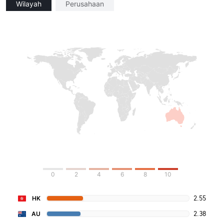
Wilayah
Perusahaan
0
2
4
6
8
10
2.55
HK
2.38
AU