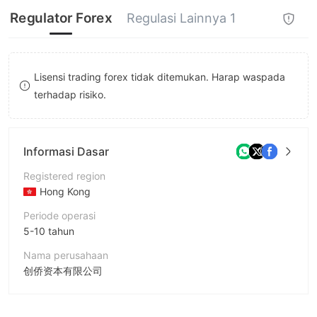
8
Regulator Forex
Regulasi Lainnya 1
9
Lisensi trading forex tidak ditemukan. Harap waspada
terhadap risiko.
Informasi Dasar
Registered region
Hong Kong
Periode operasi
5-10 tahun
Nama perusahaan
创侨资本有限公司
Singkatan
CLC