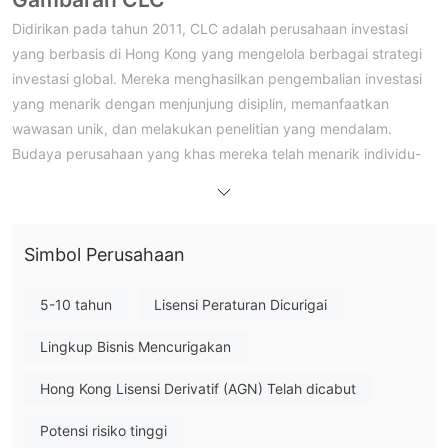
Didirikan pada tahun 2011, CLC adalah perusahaan investasi
yang berbasis di Hong Kong yang mengelola berbagai strategi
investasi global. Mereka menghasilkan pengembalian investasi
yang menarik dengan menjunjung disiplin, memanfaatkan
wawasan unik, dan melakukan penelitian yang mendalam.
Budaya perusahaan yang khas mereka telah menarik individu-
individu berkualitas tinggi yang membagikan visi mereka dan
berdedikasi pada pertumbuhan bersama mereka. Hal ini, pada
gilirannya, memungkinkan mereka untuk terus meningkatkan
Simbol Perusahaan
solusi yang mereka tawarkan kepada mitra investasi mereka.
CLC menunjukkan komitmennya dengan menginvestasikan
modal sendiri dalam setiap solusi, memastikan bahwa
5-10 tahun
Lisensi Peraturan Dicurigai
kepentingan mereka selaras dengan para investor mereka.
Lingkup Bisnis Mencurigakan
Selain itu, investasi dan klien mereka mendapatkan manfaat
dari keahlian keuangan dan operasional yang luas yang
Hong Kong Lisensi Derivatif (AGN) Telah dicabut
disediakan oleh unit Layanan Investasi mereka.
Grup CLC beroperasi di bawah pengawasan regulasi dari Komisi
Potensi risiko tinggi