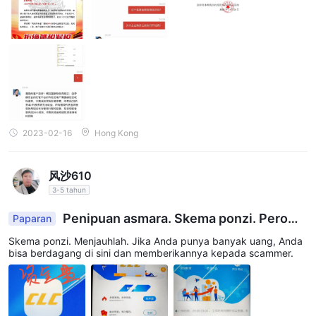
CLC menawarkan beberapa tutorial video, baik dalam bahasa
Mandarin maupun Kanton, tentang cara membuka akun,
mengunduh perangkat lunak, menempatkan pesanan di bawah
platform perdagangan, dll., untuk trader pemula agar terbiasa
dan memulai.
Dukungan Pelanggan
CLC Securities Limited menawarkan dukungan pelanggan yang
2023-02-16
Hong Kong
komprehensif melalui Global Trading Hotline mereka. Anda
dapat menghubungi tim layanan pelanggan mereka melalui
风沙610
telepon di (852) 3153 1128. Selain itu, mereka menyediakan
3-5 tahun
dukungan melalui email di cs@clchk.com. Opsi kontak ini
memungkinkan klien untuk mengakses bantuan, menanyakan
Penipuan asmara. Skema ponzi. Peromb
Paparan
layanan, atau mencari bantuan terkait perdagangan.
akan keuangan
Skema ponzi. Menjauhlah. Jika Anda punya banyak uang, Anda
bisa berdagang di sini dan memberikannya kepada scammer.
Kesimpulan
Securities Limited CLC menawarkan potensi peluang investasi
berkualitas tinggi melalui pendekatan yang disiplin, penelitian