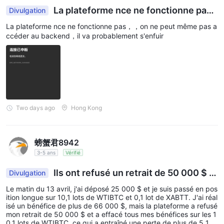
marchés financiers sans risque de perdre de l'argent.
La plateforme nce ne fonctionne pa
Divulgation
Compte Réel
s，，on ne peut même pas accéder au backen
La plateforme nce ne fonctionne pas，，on ne peut même pas a
d，il va probablement s'enfuir
NCE propose un total de quatre types de compte :
ccéder au backend，il va probablement s'enfuir
Compte Basique, Compte Plus, Compte Royal et
Compte Raw. Le dépôt minimum requis pour ouvrir un
Compte Plus, un Compte Royal et un Compte Raw est
respectivement de 3 000 USD, 20 000 USD et 1 500
USD.
Two days ago
Hong Kong
Effet de Levier
NCE applique un système d'effet de levier dynamique
螃蟹君8942
basé sur des règles de levier ajustées à la liquidité.
3-5 ans
Vérifié
L'effet de levier est automatiquement ajusté en fonction de
votre volume de trading ouvert réel (le total des lots de toutes
Ils ont refusé un retrait de 50 000 $ et
Divulgation
les positions ouvertes). Le calcul est par paliers, ce qui signifie
ont modifié les relevés de transactions et le Sold
Le matin du 13 avril, j'ai déposé 25 000 $ et je suis passé en pos
que différents niveaux d'effet de levier s'appliquent à
es du compte.
ition longue sur 10,1 lots de WTIBTC et 0,1 lot de XABTT. J'ai réal
isé un bénéfice de plus de 66 000 $, mais la plateforme a refusé
différentes plages de volume.
mon retrait de 50 000 $ et a effacé tous mes bénéfices sur les 1
À mesure que votre Volume de trading augmente, le Effet de
0,1 lots de WTIBTC, ce qui a entraîné une perte de plus de 5 100