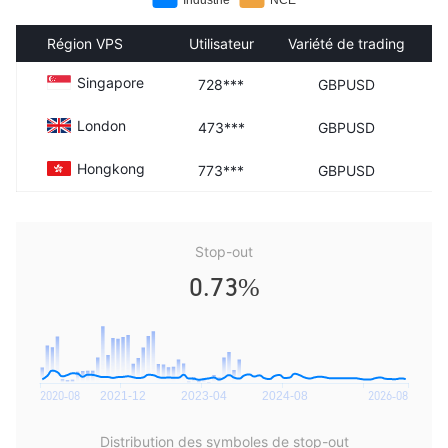
Région VPS
Utilisateur
Variété de trading
Singapore
728***
GBPUSD
London
473***
GBPUSD
Hongkong
773***
GBPUSD
Stop-out
0.73%
Distribution des symboles de stop-out