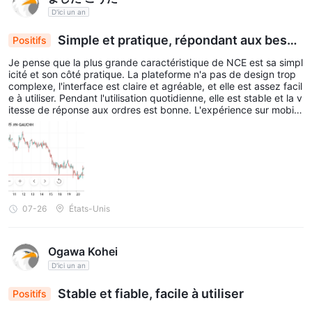
https://xnce.com/uploads/swap.xlsx
D'ici un an
Plateforme de Trading
Simple et pratique, répondant aux besoi
Positifs
Plateforme de trading
NCE fournit aux traders le populaire
ns quotidiens
Je pense que la plus grande caractéristique de NCE est sa simpl
MetaTrader 5 (MT5)
qui est disponible sur les ordinateurs de
icité et son côté pratique. La plateforme n'a pas de design trop
complexe, l'interface est claire et agréable, et elle est assez facil
bureau, le web et les appareils mobiles. MT5 est une plateforme
e à utiliser. Pendant l'utilisation quotidienne, elle est stable et la v
de trading populaire et largement reconnue, connue pour son
itesse de réponse aux ordres est bonne. L'expérience sur mobile
et sur ordinateur est assez cohérente. Les frais sont acceptable
interface conviviale et ses fonctionnalités robustes. Elle offre
s. Dans l'ensemble, c'est une plateforme assez simple et agréabl
aux traders un accès à une gamme d'instruments financiers,
e à utiliser.
notamment Forex, Indices, Matières Premières, et plus encore.
MT5 propose des capacités de graphique avancées, des outils
d'analyse technique, des indicateurs personnalisables et la
07-26
États-Unis
possibilité d'automatiser des stratégies de trading à l'aide de
Conseillers Experts (EA). Les traders peuvent également
exécuter des transactions, gérer des ordres et surveiller les
Ogawa Kohei
conditions du marché en temps réel en utilisant MT5.
D'ici un an
API FIX
Stable et fiable, facile à utiliser
Positifs
L'API FIX de NCE propose des solutions de trading sur mesure