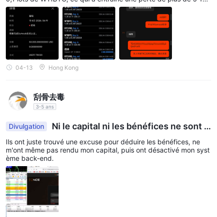
non
Levier est progressivement réduit étape par étape. C'est
$ sur mon compte. Lorsque j'ai contacté le service client, ils ont
prétendu que j'avais abusé de la protection contre les soldes né
réduit soudainement en raison de la croissance de
gatifs, mais j'ai fermé mes positions de manière proactive et il n'y
l'équité du compte
, ce qui contribue à réduire le risque de
a eu aucune liquidation malveillante ni abus de la protection cont
re les soldes négatifs. Veuillez me restituer mon capital et mes b
liquidation forcée causée par un Marge insuffisant.
énéfices, je vous en serai extrêmement reconnaissant.
1:5000
Le Effet de Levier par défaut chez NCE est
, qui
Forex et le trading de métaux précieux
s'applique à
.
04-13
Hong Kong
Si ce niveau dépasse votre tolérance au risque, vous pouvez
1:1000, 1:500,
demander des ajustements Effet de Levier à
刮骨去毒
1:200 ou 1:100
.
3-5 ans
Effet de Levier pour les autres instruments :
Ni le capital ni les bénéfices ne sont a
Divulgation
Pétrole brut :
fixé à
1:200
utorisés à être retirés.
Cryptomonnaies et Indices :
fixé à
1:100
Ils ont juste trouvé une excuse pour déduire les bénéfices, ne
m'ont même pas rendu mon capital, puis ont désactivé mon syst
ème back-end.
Spreads et Commissions
NCE propose des conditions de trading sur ses différents types
de comptes, avec des structures de spreads et de commissions
flexibles :
NCE définit un «
Sur la base d'un principe de cohérence,