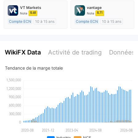
Market Making (MM)
Réglementation de Australie
VT Markets
vantage
Etiquette principale MT4
Market Making (MM)
8.68
8.71
Note
Note
Etiquette principale MT4
Compte ECN
10 à 15 ans
Compte ECN
10 à 15 ans
Réglementation de Australie
Réglementation de Australie
Market Making (MM)
Market Making (MM)
Etiquette principale MT4
Etiquette principale MT4
WikiFX Data
Activité de trading
Données 
Tendance de la marge totale