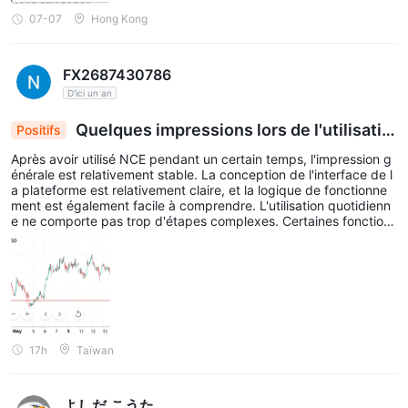
point » comme le dernier chiffre après la virgule d'un
07-07
Hong Kong
prix coté
, quel que soit le nombre de décimales de
l'instrument.
FX2687430786
En termes de compétitivité Spread :
D'ici un an
Le
Compte Royal
offre des spreads plus bas que le
Compte
Plus
Quelques impressions lors de l'utilisatio
Positifs
Le
Compte Plus
offre des spreads plus bas que le
Compte de
n
Après avoir utilisé NCE pendant un certain temps, l'impression g
base
énérale est relativement stable. La conception de l'interface de l
Le
Compte Raw
fournit le
les spreads les plus bas dans
a plateforme est relativement claire, et la logique de fonctionne
ment est également facile à comprendre. L'utilisation quotidienn
l'ensemble
e ne comporte pas trop d'étapes complexes. Certaines fonction
Compte Raw
Forex et métaux
Cependant, pour le
trading
nalités peuvent encore être optimisées, mais l'expérience d'utilis
ation actuelle correspond globalement aux attentes, et la perfor
précieux
$3,5 par lot par
entraîne une commission de
mance globale est assez stable.
côté
Par conséquent, le coût total de trading du Raw Account
entre le Compte Plus et le
est généralement inférieur
Compte de Base
, selon le Volume de trading et la stratégie.
Si vous souhaitez consulter rapidement les spreads et les taux
17h
Taïwan
de swap pour tous les types de compte et instruments, vous
pouvez consulter le fichier officiel ici :
よしだ こうた