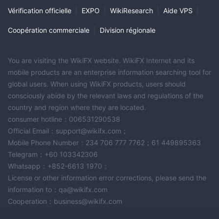
10 minutes
généralement effectués dans un délai de
.
Vérification officielle
|
EXPO
|
WikiResearch
|
Aide VPS
|
Service Client
Coopération commerciale
|
Division régionale
NCE fournit un service à la clientèle via plusieurs
canaux
, notamment par e-mail, Live Chat, les plateformes de
You are visiting the WikiFX website. WikiFX Internet and its
médias sociaux et un formulaire de contact en ligne.
mobile products are an enterprise information searching tool for
Pour les demandes par e-mail, les utilisateurs peuvent contacter
global users. When using WikiFX products, users should
différents services en fonction du type de demande :
consciously abide by the relevant laws and regulations of the
support@xnce.com
– Demandes générales
country and region where they are located.
finance@xnce.com
– Demandes relatives aux fonds
consumer hotline：006531290538
trading@xnce.com
– Demandes de trading
Official Email：support@wikifx.com；
il@xnce.com
– Assistance technique
Mobile Phone Number：234 706 777 7762；61 449895363
partenaires@xnce.com
– Demandes de coopération IB
Telegram：+60 103342306
backoffice@xnce.com
– Demandes relatives au compte
Whatsapp：+852-6613 1970；
marketing@xnce.com
– Demandes de partenariats marketing
License or other information error corrections, please send the
mlegal@xnce.com
– Affaires juridiques
information to：qa@wikifx.com
coo@xnce.com
– Canal de contact du COO
Cooperation：business@wikifx.com
En plus du support par e-mail, le courtier fournit également