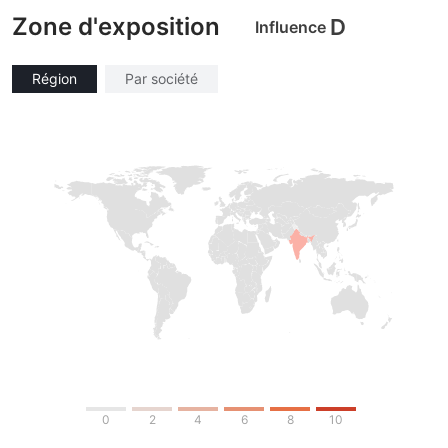
Zone d'exposition
D
Influence
Région
Par société
0
2
4
6
8
10