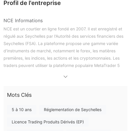
Profil de l'entreprise
NCE Informations
NCE est un courtier en ligne fondé en 2007. Il est enregistré et
régulé aux Seychelles par l'Autorité des services financiers des
Seychelles (FSA). La plateforme propose une gamme variée
d'instruments de marché, notamment le forex, les matières
premières, les indices, les actions et les cryptomonnaies. Les
traders peuvent utiliser la plateforme populaire MetaTrader 5
(MT5).
Les principales fonctionnalités pour les traders incluent un
compte démo, un effet de levier élevé allant jusqu'à 1:5000, et
Mots Clés
des spreads compétitifs, avec l'EUR/USD flottant à partir de 0
pips. Le dépôt minimum requis pour commencer à trader est de
10 $. Le service client est accessible par email, chat en direct et
5 à 10 ans
Réglementation de Seychelles
formulaire de contact.
Licence Trading Produits Dérivés (EP)
Avantages & Inconvénients
NCE est-il fiable ?