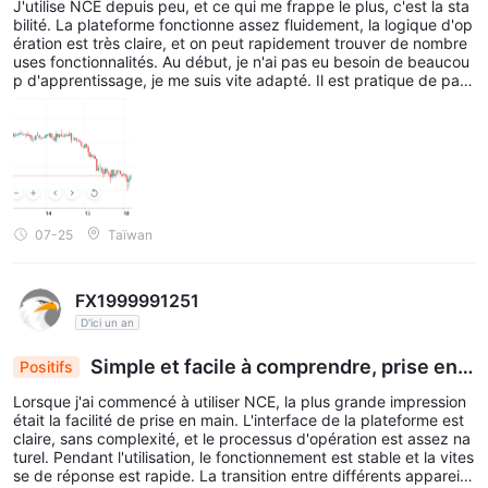
J'utilise NCE depuis peu, et ce qui me frappe le plus, c'est la sta
bilité. La plateforme fonctionne assez fluidement, la logique d'op
couvrant tout le spectre du marché. Elle offre des options
ération est très claire, et on peut rapidement trouver de nombre
personnalisées pour les traders individuels, améliore l'efficacité
uses fonctionnalités. Au début, je n'ai pas eu besoin de beaucou
p d'apprentissage, je me suis vite adapté. Il est pratique de pass
pour les gestionnaires d'actifs et les fonds spéculatifs, et
er d'un appareil à l'autre, et les frais sont raisonnables. Dans l'en
permet la couverture automatique des devises et des échanges
semble, l'expérience est assez sans souci.
pour les courtiers et les entreprises. Avec une tarification
compétitive pour les partenaires institutionnels, cette API
polyvalente répond à divers besoins de trading, des stratégies
personnalisées aux opérations à grande échelle.
07-25
Taïwan
Outils de Trading
À NCE, les traders bénéficient d'un accès à une gamme
FX1999991251
Calendrier Économique
complète de
qui met en lumière les
D'ici un an
événements et indicateurs économiques cruciaux affectant les
Simple et facile à comprendre, prise en
Positifs
marchés financiers mondiaux. Cet outil permet aux traders de
main rapide
Lorsque j'ai commencé à utiliser NCE, la plus grande impression
rester informés des annonces clés telles que les décisions des
était la facilité de prise en main. L'interface de la plateforme est
banques centrales, les publications de données économiques
claire, sans complexité, et le processus d'opération est assez na
turel. Pendant l'utilisation, le fonctionnement est stable et la vites
(comme les rapports sur le PIB et les chiffres de l'emploi), et les
se de réponse est rapide. La transition entre différents appareils
événements géopolitiques qui peuvent influencer le sentiment