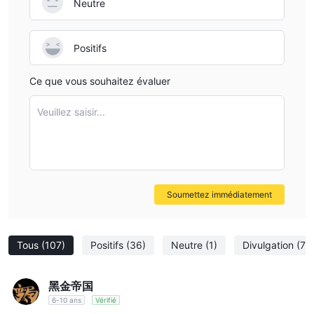
Neutre
pétrole et le gaz naturel, offrant des voies stratégiques pour
investir dans des ressources énergétiques vitales.
Indices
Positifs
offre une fenêtre sur la performance économique
mondiale à travers les Indices boursiers, permettant aux traders
Ce que vous souhaitez évaluer
de capter le pouls des grandes économies et de diversifier leurs
portefeuilles en conséquence.
Veuillez saisir...
Actions
Investir dans le
Le marché permet de participer aux
principales entreprises mondiales, facilitant la croissance du
portefeuille grâce aux investissements en actions.
De plus, NCE prend en charge le trading sur
Cryptomonnaies
, débloquant des opportunités sur le marché
Soumettez immédiatement
des actifs numériques, volatil mais prometteur, où les
technologies innovantes et les tendances du marché stimulent
l'intérêt des investisseurs et les rendements potentiels.
Tous
(107)
Positifs
(36)
Neutre
(1)
Divulgation
(70
Types de Compte
黑金帝国
Compte Démo
6-10 ans
Vérifié
NCE propose un compte démo qui vous permet d'essayer les