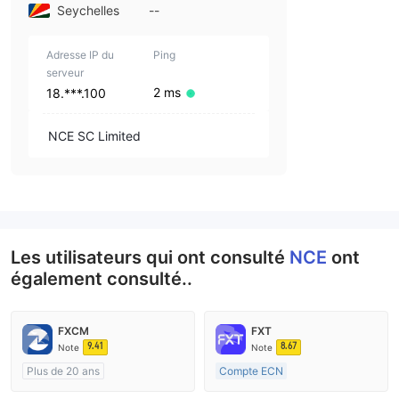
Seychelles
--
Adresse IP du
Ping
serveur
2 ms
18.***.100
NCE SC Limited
Les utilisateurs qui ont consulté
NCE
ont
également consulté..
FXCM
FXT
9.41
8.67
Note
Note
Plus de 20 ans
Compte ECN
Réglementation de Australie
Plus de 20 ans