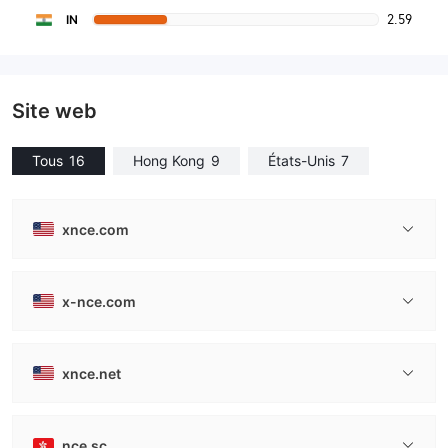
2.59
IN
Site web
Tous
16
Hong Kong
9
États-Unis
7
xnce.com
x-nce.com
xnce.net
nce.sc