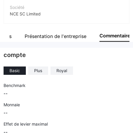
Société
NCE SC Limited
Abréviation
NCE
Commentaire
ntées
Présentation de l'entreprise
Personnel
--
compte
Basic
Plus
Royal
Benchmark
--
Monnaie
--
Effet de levier maximal
--