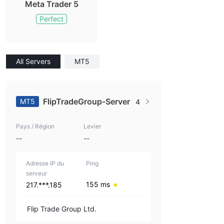
Meta Trader 5
Perfect
All Servers
MT5
FlipTradeGroup-Server
MT5
4
Pays / Région
Levier
--
--
Adresse IP du
Ping
serveur
155 ms
217.***.185
Flip Trade Group Ltd.