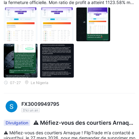
la fermeture officielle. Mon ratio de profit a atteint 1123.58% mai
s les classements n'ont pas été mis à jour, ce qui a laissé mon co
mpte à la 4ème place au lieu de la 1ère. Pendant ce temps, 3 co
mptes avec peu ou pas d'activité préalable sont soudainement a
pparus dans les premières places. J'ai signalé le problème pend
ant le concours. Le support a répondu : "technical issues". Après
le concours, mes demandes de Vérification ont été rejetées. Mise
à jour juillet 2026 : Après escalade, le courtier a accepté une enq
uête de 2-3 semaines et de fournir les enregistrements historiqu
es des capitaux propres de chaque participant au moment perti
nent, ainsi que Vérification des résultats du concours et des com
ptes gagnants. En attente des résultats de l'enquête de courtier
prévus pour le 10 août 2026. Je publierai toutes les captures d'é
cran et les preuves par email si les résultats ne sont pas fournis.
Merci.
07-27
Le Nigeria
FX3009949795
D'ici un an
⚠️ Méfiez-vous des courtiers Arnaqu
Divulgation
e !FlipTrade
⚠️ Méfiez-vous des courtiers Arnaque ! FlipTrade m'a contacté a
ujourd'hui, le 27 mars 2026, pour me demander de supprimer mo