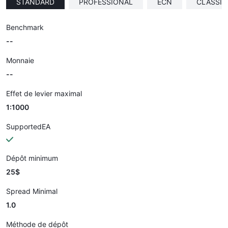
STANDARD
PROFESSIONAL
ECN
CLASSIC
Benchmark
--
Monnaie
--
Effet de levier maximal
1:1000
SupportedEA
Dépôt minimum
25$
Spread Minimal
1.0
Méthode de dépôt