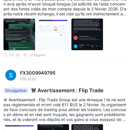
n avis après m'avoir bloqué lorsque j'ai sollicité de l'aide concern
ant des fonds volés de mon compte depuis le 2 février 2026. D'a
près notre récent échange, il est clair qu'ils ont indirectement ad
mis que leur plateforme n'est pas sécurisée, car des personnes n
on autorisées ont pu accéder à mon compte et retirer mes fond
s. Ils proposent maintenant de me rembourser uniquement mon
dépôt initial, alors que j'insiste pour que tous mes fonds volés soi
ent intégralement restitués avant que je n'envisage de supprime
r mon avis. Restez en sécurité ✌️
03-27
Le Nigeria
FX3009949795
D'ici un an
🚨 Avertissement : Flip Trade
Divulgation
🚨 Avertissement : Flip Trade Group est une Arnaque ! Ils ne sont
pas réglementés et m'ont volé 611 $US le 2 février. Ils organisent
de faux concours de trading pour attirer les traders. Les concour
s en démo et en réel sont truqués, les gagnants sont prédétermi
nés, et ils voleront vos dépôts et vos gains si vous essayez de re
tirer. Ne tombez pas victime comme moi 🙅‍♂️.