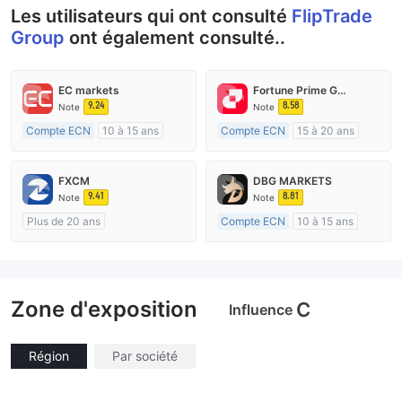
Les utilisateurs qui ont consulté
FlipTrade
Group
ont également consulté..
EC markets
Fortune Prime Global
9.24
8.58
Note
Note
Compte ECN
10 à 15 ans
Compte ECN
15 à 20 ans
Réglementation de Australie
Réglementation de Australie
Market Making (MM)
Market Making (MM)
FXCM
DBG MARKETS
Etiquette principale MT4
Etiquette principale MT4
9.41
8.81
Note
Note
Plus de 20 ans
Compte ECN
10 à 15 ans
Réglementation de Australie
Réglementation de Australie
Market Making (MM)
Market Making (MM)
Etiquette principale MT4
Etiquette principale MT4
Zone d'exposition
C
Influence
Région
Par société