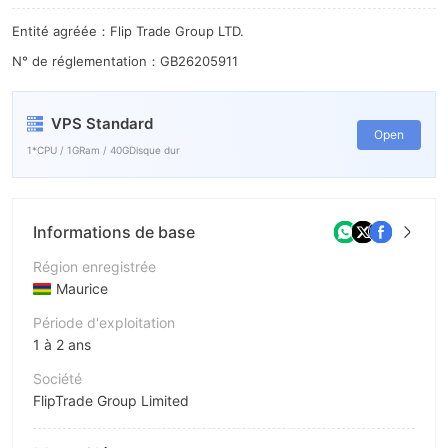
Entité agréée：Flip Trade Group LTD.
N° de réglementation：GB26205911
VPS Standard
Open
1*CPU / 1GRam / 40GDisque dur
Informations de base
Région enregistrée
Maurice
Période d'exploitation
1 à 2 ans
Société
FlipTrade Group Limited
Abréviation