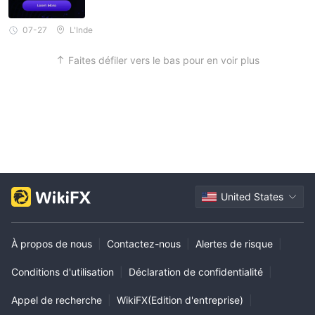
agné un prix en tant que meilleur trading Forex condition.je le re
commande définitivement 🍂
07-27
L'Inde
Faites défiler vers le bas pour en voir plus
United States
À propos de nous
|
Contactez-nous
|
Alertes de risque
|
Conditions d'utilisation
|
Déclaration de confidentialité
|
Appel de recherche
|
WikiFX(Edition d'entreprise)
|