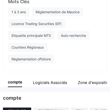
Mots Clés
FlipTrade Group
Personnel
1 à 2 ans
Réglementation de Maurice
--
Licence Trading Securities (EP)
Etiquette principale MT5
Auto-recherche
Courtiers Régionaux
Réglementation offshore
compte
Logiciels Associés
Zone d'expositio
compte