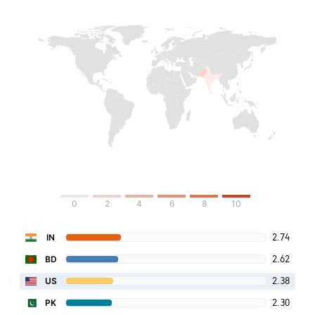
0
2
4
6
8
10
2.74
IN
2.62
BD
2.38
US
2.30
PK