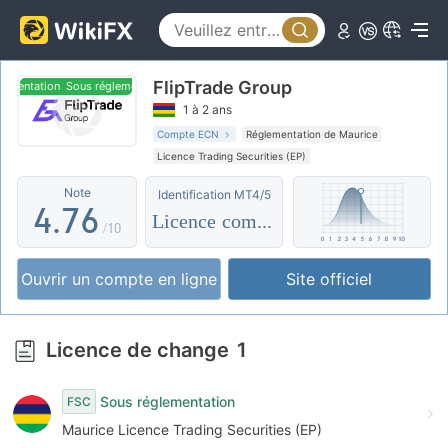
2
1
0
3
2
FlipTrade Group
1
4
3
entation
Sous réglementation
1 à 2 ans
2
5
4
Compte ECN
Réglementation de Maurice
Licence Trading Securities (EP)
3
6
5
Etiquette principale MT5
Courtiers Régionaux
Note
Identification MT4/5
Réglementation offshore
4
.
7
6
Licence complète
/10
5
8
7
Ouvrir un compte en ligne
Site officiel
6
9
8
7
9
Licence de change
1
8
Sous réglementation
FSC
9
Maurice Licence Trading Securities (EP)