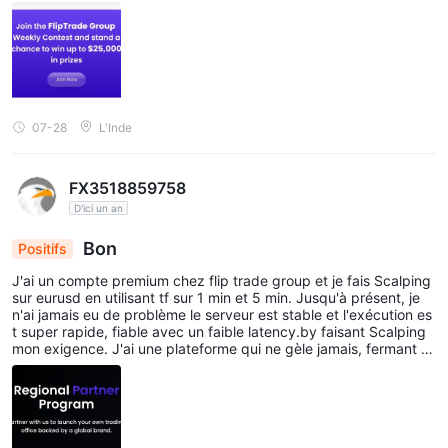
que j'ai utilisés jusqu'à présent⌛🌄
07-28
L'Inde
FX3518859758
D'ici un an
Bon
Positifs
J'ai un compte premium chez flip trade group et je fais Scalping
sur eurusd en utilisant tf sur 1 min et 5 min. Jusqu'à présent, je
n'ai jamais eu de problème le serveur est stable et l'exécution es
t super rapide, fiable avec un faible latency.by faisant Scalping
mon exigence. J'ai une plateforme qui ne gèle jamais, fermant m
a position sans trop de glissement et sans trop de Slippage et e
n quelques secondes avec flip trade group tout cela est possible
et grâce à un faible Spread et commission je peux travailler avec
un bon avantage en utilisant des stratégies de trading avec une
faible espérance comme well.btw J'ai vu sur leur site qu'ils ont g