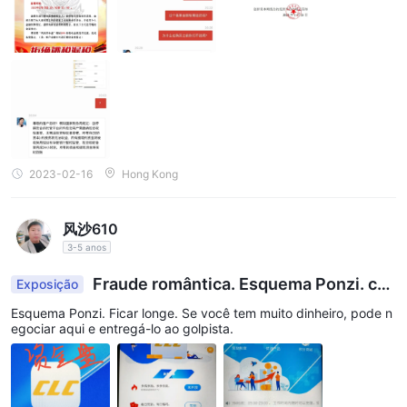
Suporte ao Cliente
A CLC Securities Limited oferece suporte abrangente ao cliente
por meio de sua Linha Direta de Negociação Global. Você pode
entrar em contato com a equipe de atendimento ao cliente por
telefone no número (852) 3153 1128. Além disso, eles fornecem
suporte por e-mail em cs@clchk.com. Essas opções de contato
permitem que os clientes acessem assistência, façam
2023-02-16
Hong Kong
perguntas sobre serviços ou busquem ajuda com quaisquer
preocupações relacionadas à negociação.
风沙610
Conclusão
3-5 anos
Em conclusão, a CLC Securities Limited oferece o potencial de
Fraude romântica. Esquema Ponzi. co
Exposição
oportunidades de investimento de alta qualidade por meio de
nfusão financeira
Esquema Ponzi. Ficar longe. Se você tem muito dinheiro, pode n
sua abordagem disciplinada, pesquisa aprofundada e uma
egociar aqui e entregá-lo ao golpista.
variedade de estratégias diversas. A abordagem focada no
cliente da empresa, a supervisão regulatória da SFC de Hong
Kong e os sólidos canais de suporte ao cliente são vantagens