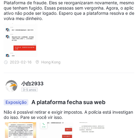
Plataforma de fraude. Eles se reorganizaram novamente, mesmo
- Para depósitos entre HKD 200.000 e 5.000.000: 1 a 3 dias
que tenham fugido. Essas pessoas sem vergonha. Agora, o aplic
úteis
ativo não pode ser logado. Espero que a plataforma resolva e de
volva meu dinheiro.
- Depósitos superiores a HKD 5.000.000: 3 a 5 dias úteis
- Nota: Tempo adicional de compensação é necessário para
depósitos em cheque.
Uma vez que o banco confirma o recebimento dos fundos do
cliente, CLC procede à transferência do dinheiro depositado
para a conta de valores mobiliários do respectivo cliente. É
2023-02-16
Hong Kong
importante ressaltar que, no caso de depósitos em cheque,
CLC só processará o depósito após a compensação do cheque.
O cliente pode então se envolver em negociações de títulos
小白2933
usando sua conta de títulos CLC.
3-5 anos
Recursos Educacionais
A plataforma fecha sua web
Exposição
CLC oferece vários tutoriais em vídeo, tanto em mandarim
Não é possível retirar e exigir impostos. A polícia está investigan
do isso. Pare se você vir isso.
quanto em cantonês, sobre como abrir uma conta, baixar
software, fazer pedidos na plataforma de negociação, etc.,
para traders iniciantes se familiarizarem e começarem.