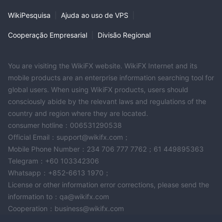
Securities Limited?
A: A CLC Securities Limited é regulada pela Comissão de
WikiPesquisa
|
Ajuda ao uso de VPS
|
Valores Mobiliários e Futuros (SFC) de Hong Kong, garantindo
Cooperação Empresarial
|
Divisão Regional
conformidade com as regulamentações financeiras.
Q: Quais plataformas de negociação são oferecidas pela CLC
Securities Limited?
You are visiting the WikiFX website. WikiFX Internet and its
A: A CLC Securities Limited oferece plataformas de negociação
mobile products are an enterprise information searching tool for
para dispositivos móveis, PC e web, proporcionando
global users. When using WikiFX products, users should
flexibilidade na execução de suas negociações.
consciously abide by the relevant laws and regulations of the
country and region where they are located.
consumer hotline：006531290538
Official Email：support@wikifx.com；
Mobile Phone Number：234 706 777 7762；61 449895363
Telegram：+60 103342306
Whatsapp：+852-6613 1970；
License or other information error corrections, please send the
information to：qa@wikifx.com
Cooperation：business@wikifx.com