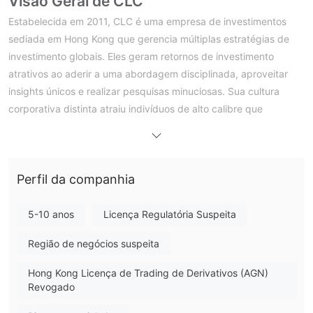
Visão Geral de CLC
Estabelecida em 2011, CLC é uma empresa de investimentos
sediada em Hong Kong que gerencia múltiplas estratégias de
investimento globais. Eles geram retornos de investimento
atrativos ao aderir a uma abordagem disciplinada, aproveitar
insights únicos e realizar pesquisas minuciosas. Sua cultura
corporativa distinta atraiu indivíduos de alto calibre que
compartilham sua visão e estão dedicados ao crescimento
coletivo. Isso, por sua vez, permite que eles aprimorem
continuamente as soluções que oferecem aos seus parceiros de
Perfil da companhia
investimento.
CLC demonstra seu compromisso investindo seu próprio capital
em cada solução, garantindo que seus interesses estejam
5-10 anos
Licença Regulatória Suspeita
alinhados com os de seus investidores. Além disso, seus
Região de negócios suspeita
investimentos e clientes se beneficiam da ampla expertise
financeira e operacional fornecida por sua unidade de Serviço
Hong Kong Licença de Trading de Derivativos (AGN)
de Investimento.
Revogado
O Grupo CLC de empresas opera sob a supervisão regulatória