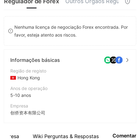
Regulador de Forex
Outros Órgãos Reguladores 
8
9
Nenhuma licença de negociação Forex encontrada. Por
favor, esteja atento aos riscos.
Informações básicas
Região de registo
Hong Kong
Anos de operação
5-10 anos
Empresa
创侨资本有限公司
Abreviação
CLC
Comentar
empresa
Wiki Perguntas & Respostas