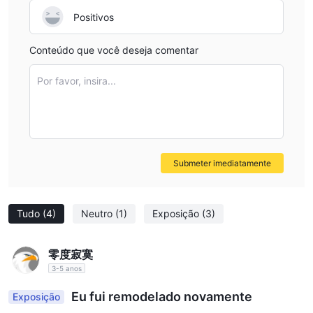
o cheque de USD 2.000 (se aplicável) para nossa empresa.
documentation or direct confirmation regarding EA
Positivos
5 Passos para a Abertura de Conta Presencial:
support, I would not expect seamless use of automated
Preencha suas informações pessoais na página da web.
trading systems with them. For anyone reliant on EAs, I
Conteúdo que você deseja comentar
Carregue os seus documentos de identificação pessoal.
would stress the importance of verifying platform
Agende um compromisso presencial.
Por favor, insira...
capabilities directly with CLC before committing funds. In
Traga seus documentos de informações pessoais para nosso
my view, prioritizing transparency and technological
escritório.
compatibility is essential for protecting one's capital and
Nosso representante licenciado irá verificar sua identidade e
trading ambitions.
assinaturas.
Submeter imediatamente
Processo de Depósito
O cliente inicia o processo de depósito depositando seus
Tudo
(4)
Neutro
(1)
Exposição
(3)
fundos no banco beneficiário do CLC. Após o depósito, o cliente
informa o CLC do depósito e fornece prova de suporte da
transação. O banco beneficiário do CLC é o China Construction
零度寂寞
Bank (Asia) Corporation Limited.
3-5 anos
- Tempo de processamento para depósitos de clientes:
Eu fui remodelado novamente
Exposição
- Para depósitos de HKD 200.000 ou menos: 1 dia útil