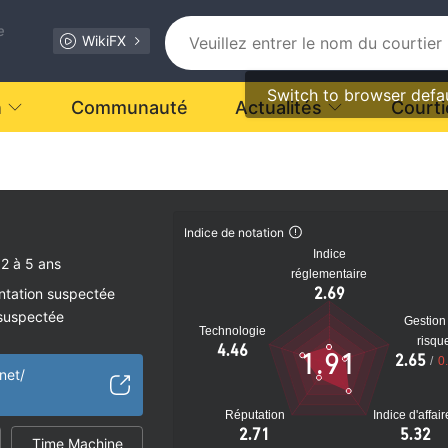
e
WikiFX
Switch to browser defa
n
Communauté
Actualités
Courti
Indice de notation
Indice
2 à 5 ans
réglementaire
2.69
ntation suspectée
 suspectée
Gestion
Technologie
tiel
risqu
4.46
1.91
2.65
/
0
net/
Réputation
Indice d'affai
2.71
5.32
Time Machine