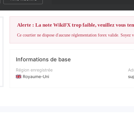
Alerte : La note WikiFX trop faible, veuillez vous teni
Ce courtier ne dispose d'aucune réglementation forex valide. Soyez vi
Informations de base
Région enregistrée
Adr
Royaume-Uni
su
Période d'exploitation
Sit
2 à 5 ans
htt
Société
Adr
Mixminers
58