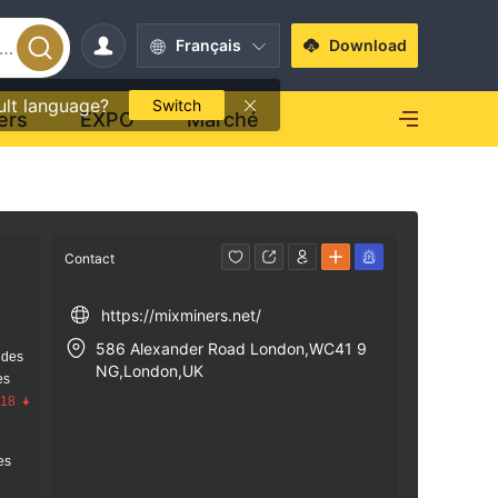
Français
Download
ult language?
Switch
ers
EXPO
Marché
Contact
https://mixminers.net/
586 Alexander Road London,WC41 9
 des
NG,London,UK
es
.18
res