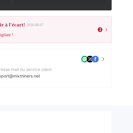
r à l'écart!
2026-08-07
2
gilant !
esse mail du service client
pport@mixminers.net
e Web de l'entreprise
ps://mixminers.net/
esse de l'entreprise
6 Alexander Road London,WC41 9NG,London,UK