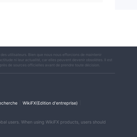
es utilisateurs. Bien que nous nous efforcions de maintenir
titude ni leur actualité, car elles peuvent devenir obsolètes. Il est
rès de sources officielles avant de prendre toute décision.
|
|
echerche
WikiFX(Edition d'entreprise)
global users. When using WikiFX products, users should