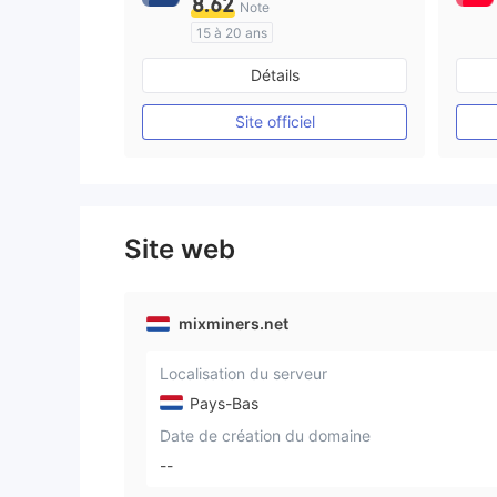
8.62
Note
15 à 20 ans
Réglementation de Australie
Détails
Market Making (MM)
Etiquette principale MT4
Site officiel
Site web
mixminers.net
Localisation du serveur
Pays-Bas
Date de création du domaine
--