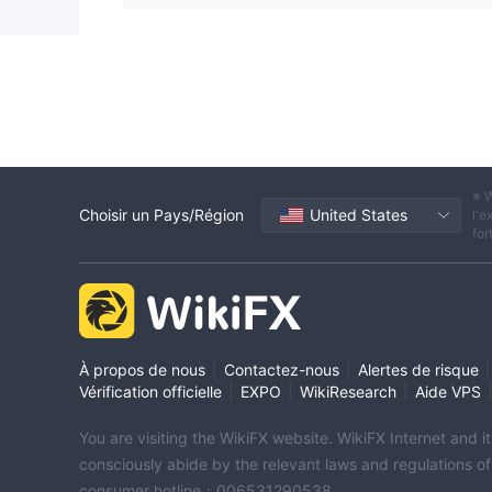
※ W
Choisir un Pays/Région
United States
l'e
for
|
|
|
À propos de nous
Contactez-nous
Alertes de risque
|
|
|
Vérification officielle
EXPO
WikiResearch
Aide VPS
You are visiting the WikiFX website. WikiFX Internet and 
consciously abide by the relevant laws and regulations o
consumer hotline：006531290538