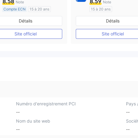
8.58
8.59
Note
Note
Compte ECN
15 à 20 ans
15 à 20 ans
Réglementation de Australie
Réglementation de Australi
Détails
Détails
Market Making (MM)
Market Making (MM)
Etiquette principale MT4
Auto-recherche
Site officiel
Site officiel
Numéro d'enregistrement PCI
Pays /
--
--
Nom du site web
Socié
--
--