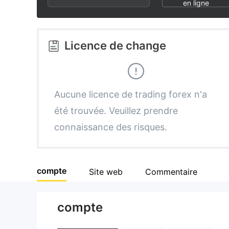
2
2
en ligne
3
3
Licence de change
4
4
5
5
Aucune licence de trading forex n'a
été trouvée. Veuillez prendre
6
6
connaissance des risques.
7
7
compte
Site web
Commentaire
8
8
compte
9
9