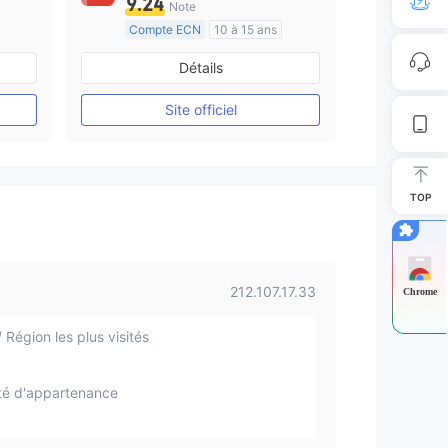
9.24
Note
Compte ECN
10 à 15 ans
e
Réglementation de Australie
Détails
Market Making (MM)
Etiquette principale MT4
Site officiel
TOP
212.107.17.33
Chrome
 Région les plus visités
té d'appartenance