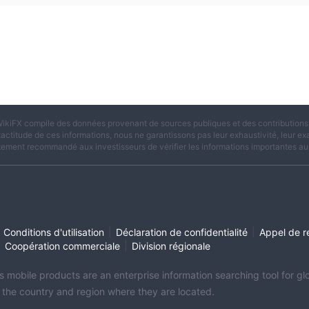
ikiFX compile des données provenant de sources publiques et des contributions d
xactitude de ces informations, nous ne garantissons pas leur exhaustivité, leur exac
tement recommandé aux investisseurs de vérifier les informations importantes aup
|
|
Conditions d'utilisation
Déclaration de confidentialité
Appel de r
|
|
Coopération commerciale
Division régionale
its mobile products are an enterprise information searching tool for 
f the country and region where they are located.