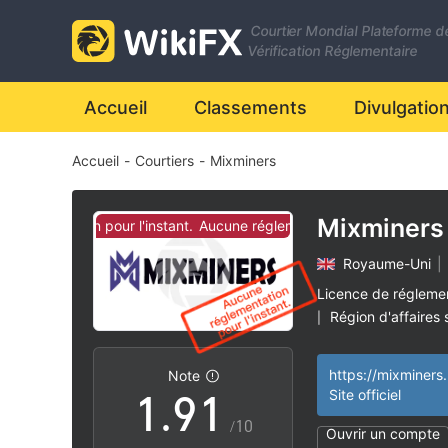
2
Courtier Mondial Plateforme d
3
Vérification Réglementaire
4
Accueil
Classements
Divulgatio
Accueil
-
Courtiers
-
Mixminers
5
6
Mixminers
glementation pour l'instant.
Aucune réglementation pour l'instant.
Royaume-Uni
|
7
Licence de régleme
Région d'affaires
|
0
8
0
Risque élevé poten
|
https://mixminers.
Note
1
.
9
1
Site officiel
/10
Ouvrir un compte