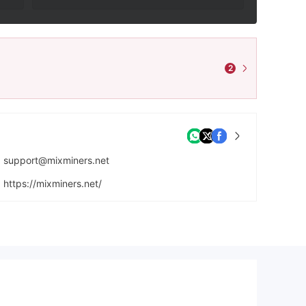
2
support@mixminers.net
https://mixminers.net/
586 Alexander Road London,WC41 9NG,London,UK