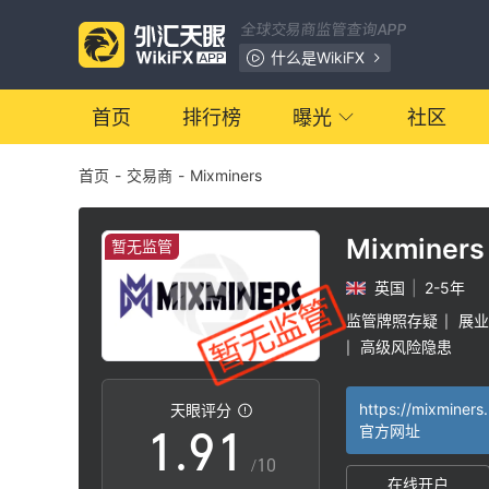
2
全球交易商监管查询APP
3
什么是WikiFX
4
首页
排行榜
曝光
社区
首页
-
交易商
-
Mixminers
5
6
Mixminers
暂无监管
英国
|
2-5年
7
监管牌照存疑
展业
|
高级风险隐患
|
0
8
0
https://mixminers.
天眼评分
1
.
9
1
官方网址
/10
在线开户