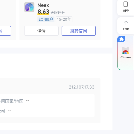
Neex
8.63
APP
天眼评分
ECN账户
15-20年
)
澳大利亚监管
全牌照 (MM)
TOP
网
详情
跳转官网
主标MT4
Chrome
212.107.17.33
--
问国家/地区
--
公司