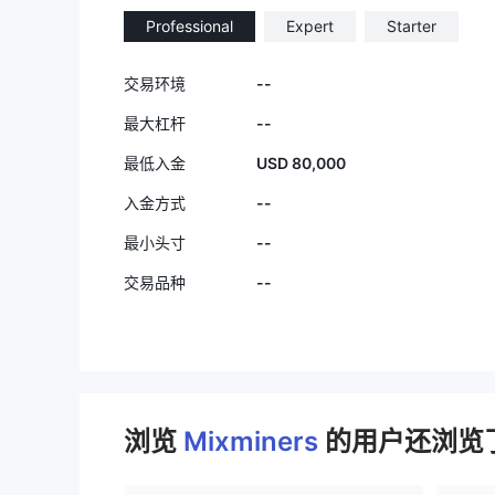
Professional
Expert
Starter
--
交易环境
--
最大杠杆
USD 80,000
最低入金
--
入金方式
--
最小头寸
--
交易品种
浏览
Mixminers
的用户还浏览了