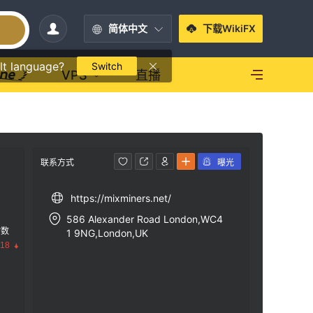
简体中文
下载WikiFX
lt language?
Switch
VPS
直播
联系方式
曝光
https://mixminers.net/
586 Alexander Road London,WC4
指数
1 9NG,London,UK
.18