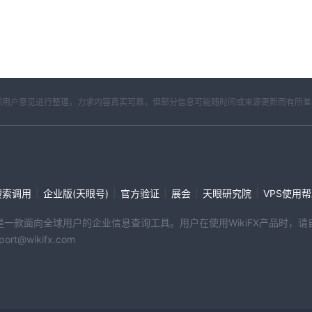
开资料和用户意见进行整理，力求内容真实可靠，但部分信息可能随时间或来源更新而有所
|
|
|
|
|
搜索调用
企业版(天眼号)
官方验证
展会
天眼研究院
VPS使用
端产品是一款面向全球用户的企业信息查询工具。用户在使用WikiFX产品时
@wikifx.com