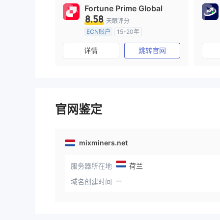
Fortune Prime Global
8.58
天眼评分
ECN账户
15-20年
澳大利亚监管
全牌照 (MM)
详情
跳转官网
主标MT4
官网鉴定
mixminers.net
服务器所在地
荷兰
--
域名创建时间