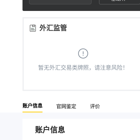
2
2
3
3
外汇监管
4
4
5
5
暂无外汇交易类牌照，请注意风险！
6
6
7
7
账户信息
官网鉴定
评价
8
8
9
9
账户信息