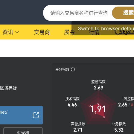
搜索
Switch to browser defau
资讯
交易商
展会
行情
评分指数
监管指数
2.69
区域存疑
技术指数
风控
4.46
2.65
/
0
1.91
net/
声誉指数
业务指数
2.71
5.32
时光机