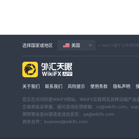
选择国家或地区
美国
※ WikiFX基于公
|
|
|
|
|
关于我们
联系我们
风险提示
使用条款
隐私声明
您正在访问的是WikiFX网站。WikiFX互联网及其移动
交易商投诉举报、疑问咨询反馈邮箱：cs@wikifx.com，support
牌照等信息纠错请发送信息至：qa@wikifx.com
商务合作：business@wikifx.com