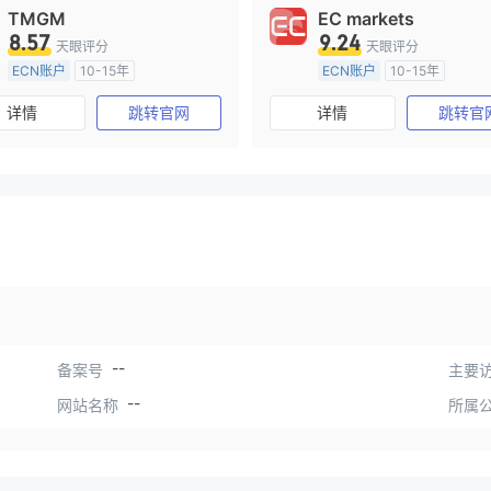
TMGM
EC markets
8.57
9.24
天眼评分
天眼评分
ECN账户
10-15年
ECN账户
10-15年
澳大利亚监管
全牌照 (MM)
澳大利亚监管
全牌照 (MM
详情
跳转官网
详情
跳转官
主标MT4
主标MT4
--
备案号
主要访
--
网站名称
所属