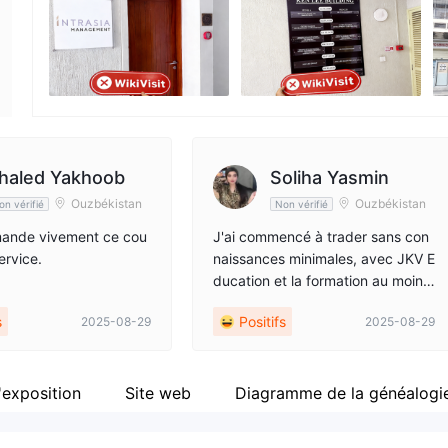
Personnel
Fa
--
ht
haled Yakhoob
Soliha Yasmin
Ouzbékistan
Ouzbékistan
on vérifié
Non vérifié
ande vivement ce cou
J'ai commencé à trader sans con
service.
naissances minimales, avec JKV E
ducation et la formation au moins
je n'ai pas besoin de signaux. Je r
s
Positifs
2025-08-29
2025-08-29
ecommande !
'exposition
Site web
Diagramme de la généalogi