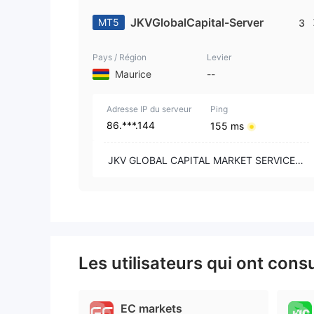
JKVGlobalCapital-Server
MT5
3
Pays / Région
Levier
Maurice
--
Adresse IP du serveur
Ping
86.***.144
155 ms
JKV GLOBAL CAPITAL MARKET SERVICES L
TD
Les utilisateurs qui ont cons
EC markets