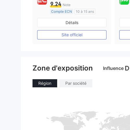
9.24
Note
Compte ECN
10 à 15 ans
Réglementation de Australie
Détails
Market Making (MM)
Etiquette principale MT4
Site officiel
Zone d'exposition
D
Influence
Région
Par société