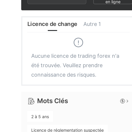
3
1
3
en ligne
4
2
4
Licence de change
Autre 1
5
3
5
6
4
6
Aucune licence de trading forex n'a
été trouvée. Veuillez prendre
7
5
7
connaissance des risques.
8
6
8
Mots Clés
5
9
7
9
2 à 5 ans
8
Licence de réglementation suspectée