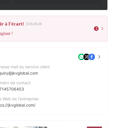
r à l'écart!
2026-08-08
2
gilant !
esse mail du service client
quiry@jkvglobal.com
méro de contact
7145706453
e Web de l'entreprise
ps://jkvglobal.com/
esse de l'entreprise
C/o ONS FinServ Ltd, Hotel Avenue 11th Floor, Bramer House Ebene, Cybercity MAURITIUS