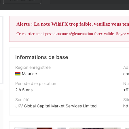
Alerte : La note WikiFX trop faible, veuillez vous teni
Ce courtier ne dispose d'aucune réglementation forex valide. Soyez vi
Informations de base
Région enregistrée
Adr
Maurice
en
Période d'exploitation
Nu
2 à 5 ans
+9
Société
Sit
JKV Global Capital Market Services Limited
htt
Abréviation
Adr
JKV