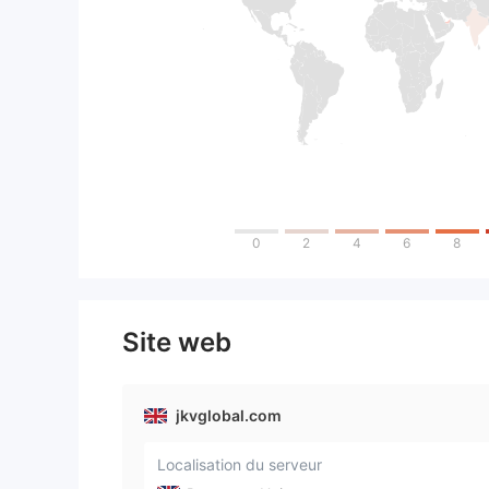
0
2
4
6
8
Site web
jkvglobal.com
Localisation du serveur