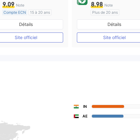
9.09
8.98
Note
Note
Compte ECN
15 à 20 ans
Plus de 20 ans
Réglementation de Australie
Réglementation de Australi
Détails
Détails
Market Making (MM)
Market Making (MM)
Etiquette principale MT4
cTrader
Site officiel
Site officiel
IN
AE