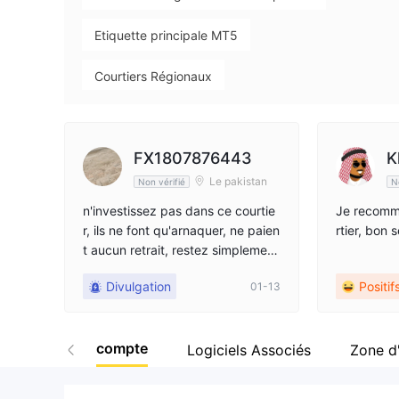
9
Etiquette principale MT5
Courtiers Régionaux
Risque élevé potentiel
FX1807876443
K
Le pakistan
Non vérifié
N
n'investissez pas dans ce courtie
Je recomm
r, ils ne font qu'arnaquer, ne paien
rtier, bon 
t aucun retrait, restez simplement
à l'écart de ce courtier
Divulgation
Positif
01-13
compte
Logiciels Associés
Zone d