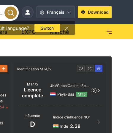
Français
Download
ult language?
Switch
ers
EXPO
Marché
Identification MT4/5
Identificati
MT4/5
JKVGlobalCapital-Serv
Licence
2
er
Pays-Bas
MT5
complète
 des
es
.54
Nom du s
Influence
Indice d'influence NO.1
JKVGloba
D
res
2.38
Inde
Localisat