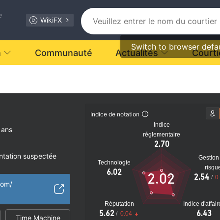
e
WikiFX
Switch to browser defa
n
Communauté
Actualités
Courti
stant.
Indice de notation
Indice
 ans
réglementaire
2.70
ntation suspectée
Gestion
Technologie
ale MT5
risqu
6.02
2.02
2.54
/
0
aux
com/
tiel
Réputation
Indice d'affai
5.62
6.43
/
0.04
Time Machine