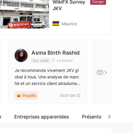
WikiFX Survey
Danger
cebook
JKV
tps://www.facebook.com/jkvglobal#
Maurice
Asma Binth Rashid
Tamee
La tunisie
Non vérifié
Non vérifié
Je recommande vivement JKV gl
JKV Global offre 
77
obal à tous. Une analyse de marc
périence de tradin
hé et un service client absolumen
eforme est fiable,
t parfaits.
à utiliser, ce qui
Positifs
Positifs
2025-08-22
saction sans tra
andé pour les d
pour les professio
e
Entreprises apparentées
Présentation de l'entre