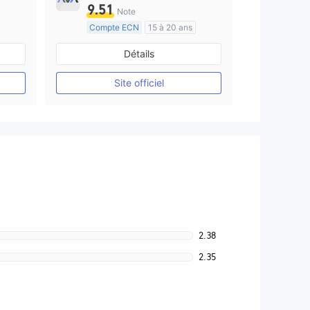
9.51
Note
Compte ECN
15 à 20 ans
e
Réglementation de Australie
Détails
Market Making (MM)
Etiquette principale MT4
Site officiel
2.38
2.35