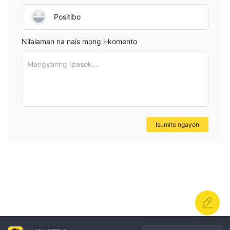
Positibo
Nilalaman na nais mong i-komento
Mangyaring Ipasok...
Isumite ngayon