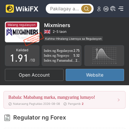
4
5
6
Mixminers
Walang regulasyon
7
2-5 taon
Kahina-Hinalang Lisensya sa Regulasyon
0
8
0
Kahina-hinalang saklaw ng Negosyo
Kalidad
Index ng Regulasyon
2.75
Mataas na potensyal na peligro
1
.
9
1
Index ng Negosyo
5.32
/10
Index ng Pamamahala sa Panganib
2.65
2
2
Open Account
Website
3
3
4
4
Babala: Mababang marka, mangyaring lumayo!
5
5
Nakaraang Pagtuklas 2026-08-08
Panganib
2
6
6
Regulator ng Forex
7
7