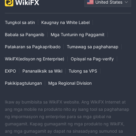
United States
Tungkol sa atin
|
Kaugnay na White Label
|
Babala sa Panganib
|
Mga Tuntunin ng Paggamit
|
Patakaran sa Pagkapribado
|
Tumawag sa paghahanap
|
WikiFX(edisyon ng Enterprise)
|
Opisyal na Pag-verify
|
EXPO
|
Pananaliksik sa Wiki
|
Tulong sa VPS
|
Pakikipagtulungan
|
Mga Regional Division
Ikaw ay bumibisita sa WikiFX website. Ang WikiFX Internet at
ang mga mobile na produkto nito ay isang tool sa paghahanap
ng impormasyon ng enterprise para sa mga global na
gumagamit. Kapag gumagamit ng mga produkto ng WikiFX,
ang mga gumagamit ay dapat na sinasadyang sumunod sa