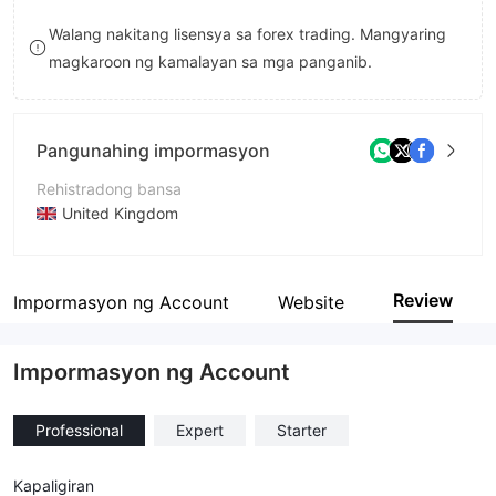
8
8
Walang nakitang lisensya sa forex trading. Mangyaring
magkaroon ng kamalayan sa mga panganib.
9
9
Pangunahing impormasyon
Rehistradong bansa
United Kingdom
Panahon ng pagpapatakbo
2-5 taon
Review
Impormasyon ng Account
Website
Kumpanya
Mixminers
Impormasyon ng Account
Professional
Expert
Starter
Kapaligiran