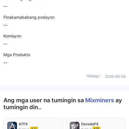
--
Pinakamababang posisyon
--
Komisyon
--
Mga Produkto
--
Nabago：
2026-08-08
Ang mga user na tumingin sa
Mixminers
ay
tumingin din..
ATFX
DecodeFX
9.21
8.55