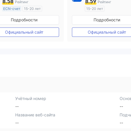
8.58
8.59
Рейтинг
Рейтинг
ECN-счет
15-20 лет
15-20 лет
Регулирование в Австралия
Регулирование в Австрал
Подробности
Подробности
Маркет-Мейкинг (MM)
Маркет-Мейкинг (MM)
Основной стандарт MT4
Самостоятельное изучен
Официальный сайт
Официальный сайт
Учётный номер
Осно
--
--
Название веб-сайта
Подч
--
--