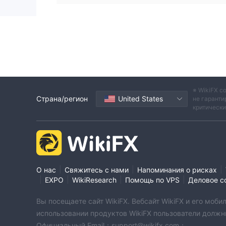
※ WikiFX с
Страна/регион
United States
не гаранти
критическ
|
|
|
О нас
Свяжитесь с нами
Напоминания о рисках
|
|
|
|
EXPO
WikiResearch
Помощь по VPS
Деловое с
Вы посещаете сайт WikiFX. Вебсайт WikiFX и его мо
использовании продуктов WikiFX пользователи должн
Официальный Email：support@wikifx.com；