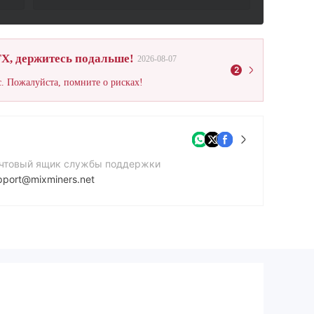
X, держитесь подальше!
2026-08-07
2
. Пожалуйста, помните о рисках!
чтовый ящик службы поддержки
pport@mixminers.net
йт компании
ps://mixminers.net/
рес компании
6 Alexander Road London,WC41 9NG,London,UK