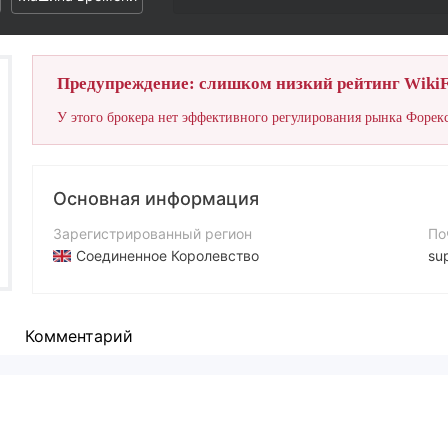
Предупреждение: слишком низкий рейтинг WikiF
У этого брокера нет эффективного регулирования рынка Форекс
Основная информация
Зарегистрированный регион
По
Соединенное Королевство
su
Период эксплуатации
Са
2-5 лет
htt
Комментарий
Компания
Ад
Mixminers
58