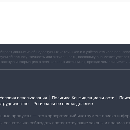
обирает данные из общедоступных источников и с учётом отзывов пользо
руем её полноту, точность или актуальность, поскольку она может устаре
и важную информацию в официальных источниках, прежде чем принимать к
|
|
Условия использования
Политика Конфиденциальности
Поис
|
отрудничество
Региональное подразделение
бильные продукты — это корпоративный инструмент поиска инфор
ы сознательно соблюдать соответствующие законы и правила стр