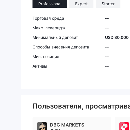
Professional
Expert
Starter
Торговая среда
--
Макс. леверидж
--
Минимальный депозит
USD 80,000
Способы внесения депозита
--
Мин. позиция
--
Активы
--
Пользователи, просматри
DBG MARKETS