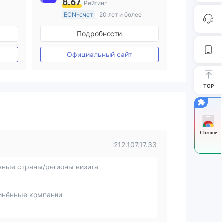
8.67
Рейтинг
ECN-счет
20 лет и более
ия
Регулирование в Австралия
Подробности
Маркет-Мейкинг (MM)
ие
Основной стандарт MT4
Официальный сайт
TOP
Chrome
212.107.17.33
вные страны/регионы визита
инённые компании