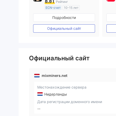
8.81
Рейтинг
ECN-счет
10-15 лет
Регулирование в Австралия
Подробности
Маркет-Мейкинг (MM)
Основной стандарт MT4
Официальный сайт
Официальный сайт
mixminers.net
Местонахождение сервера
Нидерланды
Дата регистрации доменного имени
--