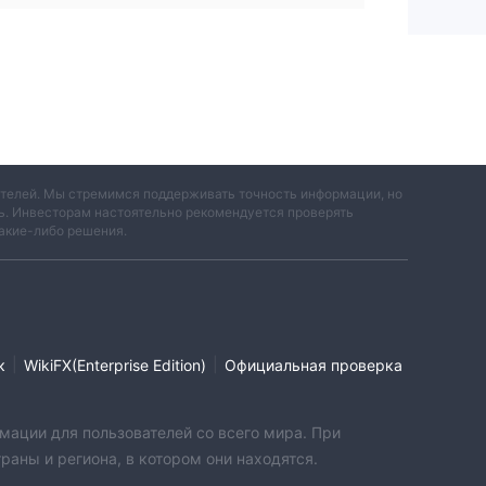
вателей. Мы стремимся поддерживать точность информации, но
ть. Инвесторам настоятельно рекомендуется проверять
акие-либо решения.
|
|
к
WikiFX(Enterprise Edition)
Официальная проверка
мации для пользователей со всего мира. При
аны и региона, в котором они находятся.