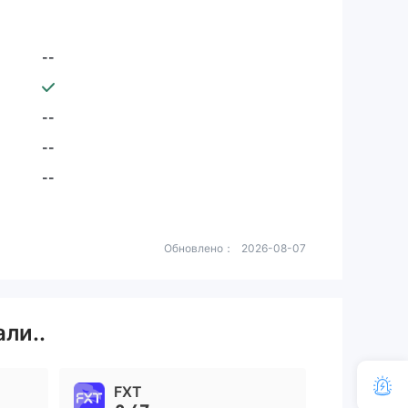
--
--
--
--
Обновлено：
2026-08-07
ли..
FXT