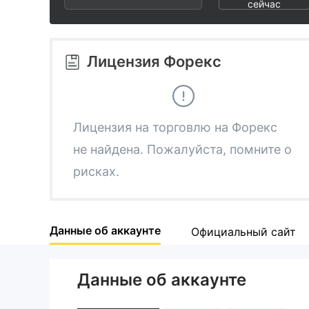
2
2
сейчас
3
3
Лицензия Форекс
4
4
5
5
Лицензия на торговлю на Форекс
не найдена. Пожалуйста, помните о
6
6
рисках.
7
7
Данные об аккаунте
Официальный сайт
8
8
Данные об аккаунте
9
9