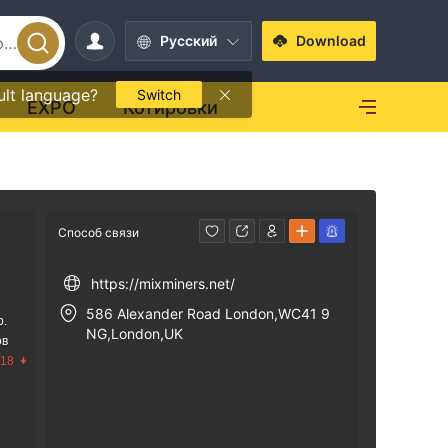
Pусский
Download
ult language?
Switch
EXPO
Котировки
Способ связи
https://mixminers.net/
586 Alexander Road London,WC41 9
р.
NG,London,UK
ов
.18