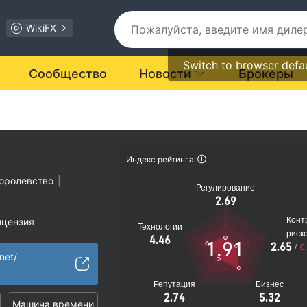
WikiFX
Switch to browser defa
Сообщество
Новости
Брокеры
Индекс рейтинга
оролевство
|
Регулирование
2.69
Конт
ицензия
Технологии
риск
ости подозрителен
4.46
1.91
2.65
/
0
иальные риски
net/
Репутация
Бизнес
2.74
5.32
Машина времени