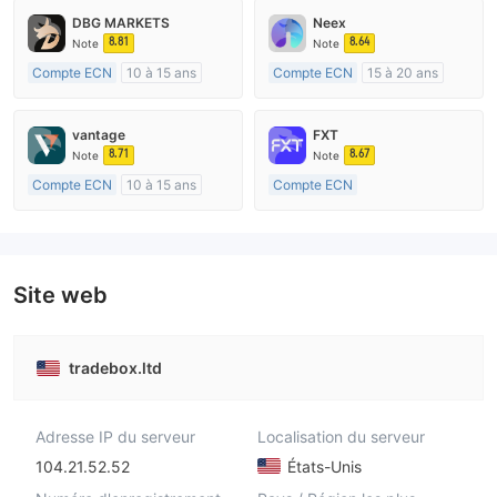
DBG MARKETS
Neex
8.81
8.64
Note
Note
Compte ECN
10 à 15 ans
Compte ECN
15 à 20 ans
Réglementation de Australie
Réglementation de Australie
Market Making (MM)
Market Making (MM)
vantage
FXT
Etiquette principale MT4
Etiquette principale MT4
8.71
8.67
Note
Note
Compte ECN
10 à 15 ans
Compte ECN
Réglementation de Australie
Plus de 20 ans
Market Making (MM)
Réglementation de Australie
Etiquette principale MT4
Market Making (MM)
Etiquette principale MT4
Site web
tradebox.ltd
Adresse IP du serveur
Localisation du serveur
104.21.52.52
États-Unis