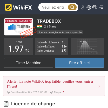
4
2
5
3
6
4
TRADEBOX
our l'instant.
Aucune réglementation pour l'instant.
7
5
2 à 5 ans
Licence de réglementation suspectée
0
8
6
Région d'affaires suspectée
Risque élevé potentiel
Note
Indice de réglementation
2.98
1
.
9
7
Indice d'affaires
5.86
/10
Index de risque
2.73
2
8
Time Machine
Site officiel
3
9
4
Alerte : La note WikiFX trop faible, veuillez vous tenir à
5
l'écart!
Dernière détection 2026-08-09
Risque
2
6
Licence de change
7