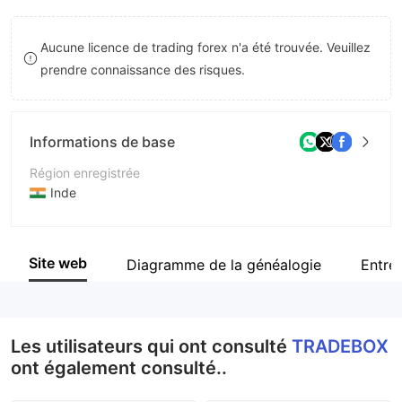
8
Aucune licence de trading forex n'a été trouvée. Veuillez
9
prendre connaissance des risques.
Informations de base
Région enregistrée
Inde
Période d'exploitation
2 à 5 ans
Site web
Diagramme de la généalogie
Entre
Société
TRADEBOX
Les utilisateurs qui ont consulté
TRADEBOX
ont également consulté..