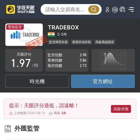
4
2
5
3
6
4
TRADEBOX
暫無監管
7
5
2-5年
監管牌照存疑
展業區域存疑
高級風險隱患
0
8
6
天眼評分
監管指數
2.98
1
.
9
7
業務指數
5.86
/10
風控指數
2.73
2
8
時光機
官方網址
3
9
4
提示：天眼評分過低，請遠離！
5
风险评测
上次檢測 2026-08-10
風險
2
条
6
外匯監管
7