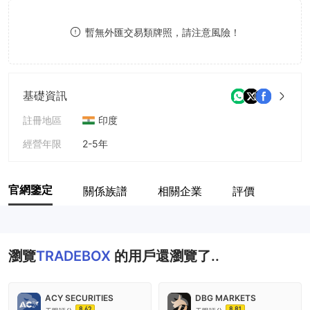
8
暫無外匯交易類牌照，請注意風險！
9
基礎資訊
註冊地區
印度
經營年限
2-5年
公司全稱
TRADEBOX
官網鑒定
關係族譜
相關企業
評價
瀏覽
TRADEBOX
的用戶還瀏覽了..
ACY SECURITIES
DBG MARKETS
8.62
8.81