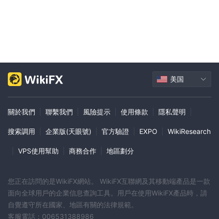
美国
關於我們
|
聯繫我們
|
風險提示
|
使用條款
|
隱私聲明
|
搜索調用
|
企業版(天眼號)
|
官方驗證
|
EXPO
|
WikiResearch
|
VPS使用幫助
|
商務合作
|
地區劃分
您正在訪問的是WikiFX網站。 WikiFX互聯網及其移動端產品是一款
面向全球用戶的企業信息查詢工具。用戶在使用WikiFX產品時，請
自覺遵守所在國家、地區有關的法律規範。
客服電話：006531388986