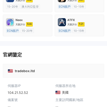
天眼評分
天眼評分
15-20年
澳大利亞監管
ECN賬戶
10-15年
全牌照 (MM)
主標MT4
澳大利亞監管
全牌照 (MM)
主標MT4
Neex
ATFX
8.64
9.21
天眼評分
天眼評分
ECN賬戶
15-20年
ECN賬戶
10-15年
澳大利亞監管
全牌照 (MM)
澳大利亞監管
全牌照 (MM)
主標MT4
主標MT4
官網鑒定
tradebox.ltd
伺服器IP
伺服器所在地
美國
104.21.52.52
備案號
主要訪問國家/地區
--
--