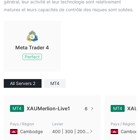
général, leur activité et leur technologie sont relativement
matures et leurs capacités de contrôle des risques sont solides.
Meta Trader 4
Perfect
All Servers 2
MT4
XAUMerlion-Live1
XAUM
MT4
MT4
6
Pays / Région
Levier
Pays / Région
Cambodge
400 | 300 | 200 |
Cambod
175 | 150 | 100 |