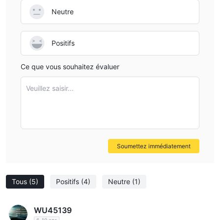
des tutoriels, une académie de trading et des actualités du
Neutre
marché, améliorant les connaissances et les compétences des
traders.
Positifs
Inconvénients :
Ce que vous souhaitez évaluer
Cependant, il existe certains inconvénients associés à Merlion
Global qui doivent être pris en compte.
Veuillez saisir...
aucune
Tout d'abord, Merlion Global n'a actuellement
réglementation valide
. La licence SERC est dépassée, ce qui
comporte des risques potentiels, notamment des incertitudes et
des complexités juridiques potentielles.
Deuxièmement, Merlion Global ne fournit pas de services aux
Soumettez immédiatement
résidents de la Corée du Nord, du Congo, de l'Iran, de la Libye,
de l'Afghanistan, de Cuba, du Mali, de la Syrie, du Soudan, du
Soudan du Sud, du Yémen, de la Somalie, de la Russie, du
Tous
(5)
Positifs
(4)
Neutre
(1)
Bélarus et du Venezuela.
WU45139
Est-ce que Merlion Global est légitime ?
6-10 ans