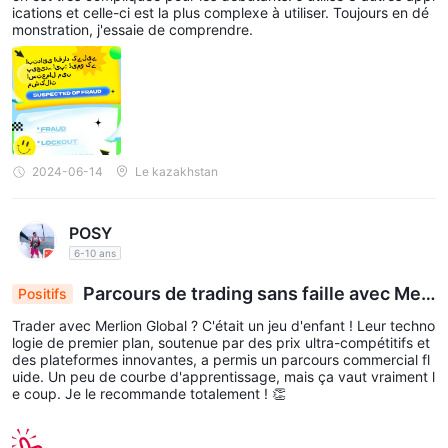
devises numériques soumises à une volatilité des prix.
ications et celle-ci est la plus complexe à utiliser. Toujours en dé
monstration, j'essaie de comprendre.
Types de compte
comptes de démonstration gratuits
En plus des
, Merlion
Global propose également deux types de comptes de trading
Standard et Professionnel, tous deux avec un
réels :
dépôt minimum de 10 $
.
2024-06-14
Le kazakhstan
Ces types de compte répondent aux besoins et préférences
différents des traders. Le compte Standard offre des spreads
compétitifs et aucune commission, ce qui le rend adapté aux
POSY
traders particuliers.
6-10 ans
En revanche, le compte Professionnel offre des spreads plus
Parcours de trading sans faille avec Merl
Positifs
bas avec une petite commission par transaction et n'a aucune
ion Global : Technologie de pointe, tarification co
Trader avec Merlion Global ? C'était un jeu d'enfant ! Leur techno
limite de trading, ce qui le rend plus adapté aux traders
mpétitive, plateformes innovantes
logie de premier plan, soutenue par des prix ultra-compétitifs et
expérimentés et à volume élevé.
des plateformes innovantes, a permis un parcours commercial fl
uide. Un peu de courbe d'apprentissage, mais ça vaut vraiment l
e coup. Je le recommande totalement ! 👏
Comment ouvrir un compte ?
Pour ouvrir un compte chez Merlion, veuillez suivre ces étapes :