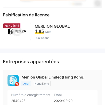
Falsification de licence
Non vérifié
MERLION GLOBAL
1.85
Note
5 à 10 ans
Licence de réglementation suspectée
Marque blanche MT4
Courtiers Régionaux
Risque élevé potentiel
Entreprises apparentées
Merlion Global Limited(Hong Kong)
Actif
Hong Kong
Numéro d'enregistrement
Établi
2540428
2020-02-20