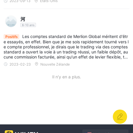
2023-09-13
États-Unis
inclure une vérification par e-mail ou des instructions
édit, gardez à l'esprit qu'il y a des frais de 2 à 4 %. D’un autre cô
supplémentaires.
té, il convient de mentionner leur étrange statut réglementaire. M
ême si Murlion Global dispose de deux licences réglementaires,
Une fois votre compte approuvé, vous pouvez procéder au
河
elles sont réglementées offshore et la licence SERC est dépassé
financement de votre compte en utilisant l'une des méthodes de
e. Donc, eh bien, c'est un peu risqué à cet égard. C’est un peu u
6-10 ans
n signal d’alarme pour moi et peut-être aussi pour d’autres trader
dépôt disponibles fournies par Merlion Global. Après avoir
s. Autre point, ils ne fournissent pas de services dans certains pa
Les comptes standard de Merlion Global méritent d'êtr
Positifs
financé votre compte, vous pouvez commencer à trader sur la
ys dont la Russie, la Corée du Nord, l'Iran, etc. Alors, avant de vo
e essayés, en effet. Bien que je me sois rapidement tourné vers l
us inscrire, assurez-vous que votre pays ne figure pas sur la liste
plateforme Merlion Global en utilisant les identifiants de
e compte professionnel, je dirais que le trading via des comptes
restreinte. Leur équipe d'assistance est plutôt bonne et disponibl
standard a ouvert la voie à un trading réussi, un faible dépôt, au
connexion fournis.
e 24h/24 et 5j/7. Je n'ai eu aucun problème urgent, mais lorsque
cune commission facturée, ainsi qu'un effet de levier flexible, tou
je les ai contactés, ils ont répondu assez rapidement. En conclusi
s disponibles.
2023-02-23
Nouvelle Zélande
on, si vous y réfléchissez, n'oubliez pas de peser ces aspects à
Effet de levier
l'esprit et de décider ce qui vous convient le mieux.
effet de levier maximum de 1:400
Avec un
, Merlion Global
Il n'y en a plus.
offre aux traders la possibilité de contrôler une position qui est
400 fois plus grande que leur investissement initial. Ce ratio
d'effet de levier élevé permet aux traders de potentiellement
amplifier leurs bénéfices de trading.
Par exemple, si un trader a 1 000 $ sur son compte, il peut
trader avec une valeur totale de 400 000 $ (1 000 $ multiplié
par 400) en utilisant l'effet de levier maximum fourni par Merlion