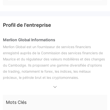
Profil de l'entreprise
Merlion Global Informations
Merlion Global est un fournisseur de services financiers
enregistré auprès de la Commission des services financiers de
Maurice et du régulateur des valeurs mobilières et des changes
du Cambodge. Ils proposent une gamme diversifiée d'options
de trading, notamment le forex, les indices, les métaux
précieux, le pétrole brut et les cryptomonnaies.
Les plateformes de trading conviviales de Merlion, telles que
MetaTrader4, Merlion Copy Trade™ et Merlion Clear Pro Trader,
s'adressent aux traders de tous niveaux. Avec des options de
Mots Clés
dépôt et de retrait pratiques, soutenues par un support client
complet, Merlion garantit une expérience de trading. Ils