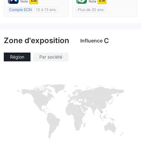
8.68
8.98
Note
Note
Etiquette principale MT4
Compte ECN
10 à 15 ans
Plus de 20 ans
Réglementation de Australie
Réglementation de Australie
Market Making (MM)
Market Making (MM)
Etiquette principale MT4
cTrader
Zone d'exposition
C
Influence
Région
Par société