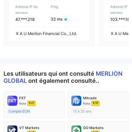
75 | 50 | 30 | 25 |
Adresse IP du
20 | 15 | 10 | 5 | 3
Ping
Adresse IP d
| 2 | 1
serveur
serveur
32 ms
47.***.218
103.***.18
X A U Merlion Financial Co., Ltd.
X A U Merli
Les utilisateurs qui ont consulté
MERLION
GLOBAL
ont également consulté..
FXT
Mitrade
8.67
8.59
Note
Note
Compte ECN
15 à 20 ans
Plus de 20 ans
Réglementation de Australie
Réglementation de Australie
Market Making (MM)
VT Markets
GO Markets
Market Making (MM)
Auto-recherche