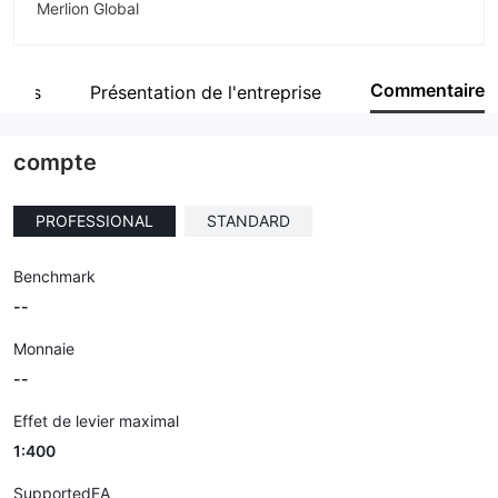
Merlion Global
Abréviation
MERLION GLOBAL
Commentaire
ntées
Présentation de l'entreprise
Personnel
--
compte
PROFESSIONAL
STANDARD
Benchmark
--
Monnaie
--
Effet de levier maximal
1:400
SupportedEA