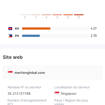
0
2
4
6
8
10
4.27
KH
2.70
PH
Site web
merlionglobal.com
Adresse IP du serveur
Localisation du serveur
35.213.157.188
Singapour
Numéro d'enregistrement
Pays / Région les plus
PCI
visités