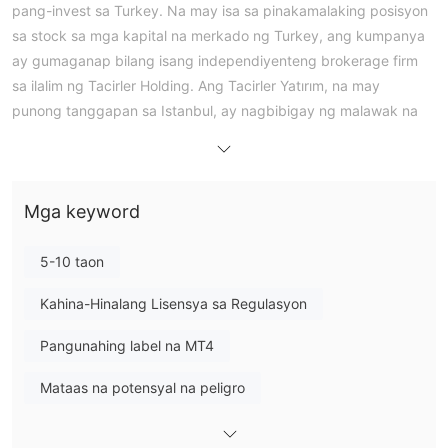
pang-invest sa Turkey. Na may isa sa pinakamalaking posisyon
sa stock sa mga kapital na merkado ng Turkey, ang kumpanya
ay gumaganap bilang isang independiyenteng brokerage firm
sa ilalim ng Tacirler Holding. Ang Tacirler Yatırım, na may
punong tanggapan sa Istanbul, ay nagbibigay ng malawak na
hanay ng mga serbisyong pinansiyal, tulad ng investment
advisory, forex, derivatives, portfolio management, at securities
trading.
Mga keyword
Mga Kalamangan at Disadvantages
5-10 taon
Tunay ba ang Tacirler Investment?
Hindi. Ang Tacirler Investment ay gumagana nang walang
Kahina-Hinalang Lisensya sa Regulasyon
regulasyon, kaya't ang pagtetrade sa platform na ito ay
Pangunahing label na MT4
maaaring magdulot ng panganib.
Mataas na potensyal na peligro
Ano ang Maaari Kong I-trade sa Tacirler Investment?
Ayon sa Tacirler Investment, kanilang inaalok ang mga