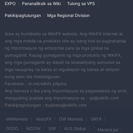
EXPO
|
Pananaliksik sa Wiki
|
Tulong sa VPS
|
Pakikipagtulungan
|
Mga Regional Division
Ikaw ay bumibisita sa WikiFX website. Ang WikiFX Internet at
ang mga mobile na produkto nito ay isang tool sa paghahanap
ng impormasyon ng enterprise para sa mga global na
gumagamit. Kapag gumagamit ng mga produkto ng WikiFX,
ang mga gumagamit ay dapat na sinasadyang sumunod sa
mga nauugnay na batas at regulasyon ng bansa at rehiyon
kung saan sila matatagpuan.
Facebook：m.me/wikifx.pilipina
Ang lisensya o iba pang impormasyon sa pagwawasto ng error,
mangyaring ipadala ang impormasyon sa：qa@wikifx.com
Pakikipagtulungan：business@wikifx.com
M4Markets
VestoFX
OW Markets
GKFX
GODO
NOZAX
SGF
AUS Global
Topstep
Marami pa