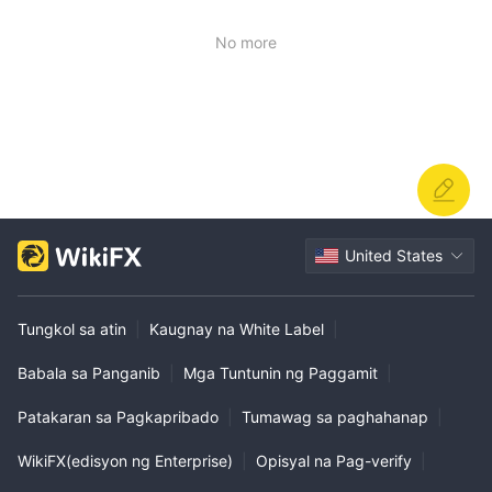
No more
United States
Tungkol sa atin
|
Kaugnay na White Label
|
Babala sa Panganib
|
Mga Tuntunin ng Paggamit
|
Patakaran sa Pagkapribado
|
Tumawag sa paghahanap
|
WikiFX(edisyon ng Enterprise)
|
Opisyal na Pag-verify
|