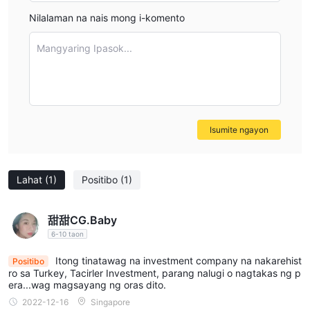
personal trading requirements before committing funds.
Nilalaman na nais mong i-komento
Mangyaring Ipasok...
Isumite ngayon
Lahat
(1)
Positibo
(1)
甜甜CG.Baby
6-10 taon
Itong tinatawag na investment company na nakarehist
Positibo
ro sa Turkey, Tacirler Investment, parang nalugi o nagtakas ng p
era...wag magsayang ng oras dito.
2022-12-16
Singapore