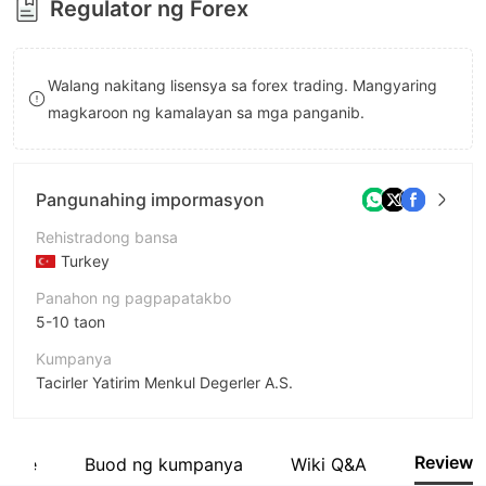
Regulator ng Forex
9
Walang nakitang lisensya sa forex trading. Mangyaring
magkaroon ng kamalayan sa mga panganib.
Pangunahing impormasyon
Rehistradong bansa
Turkey
Panahon ng pagpapatakbo
5-10 taon
Kumpanya
Tacirler Yatirim Menkul Degerler A.S.
Pagwawasto
TACİRLER YATIRIM
Review
site
Buod ng kumpanya
Wiki Q&A
empleyado ng kumpanya