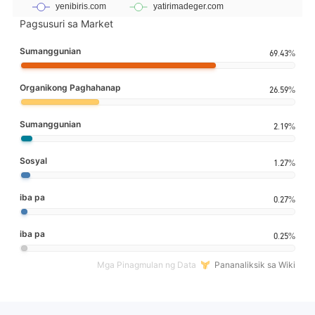
Pagsusuri sa Market
Sumanggunian
69.43%
Organikong Paghahanap
26.59%
Sumanggunian
2.19%
Sosyal
1.27%
iba pa
0.27%
iba pa
0.25%
Mga Pinagmulan ng Data
Pananaliksik sa Wiki