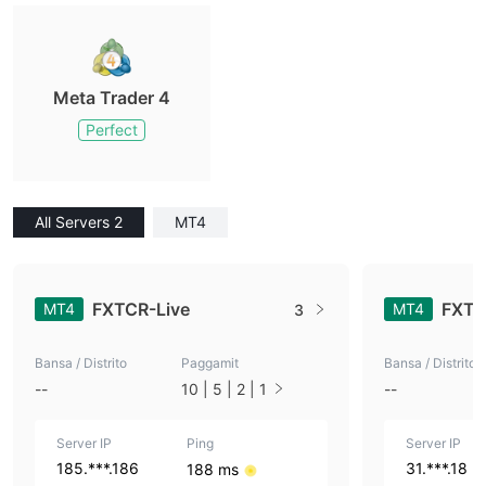
Meta Trader 4
Perfect
All Servers 2
MT4
FXTCR-Live
FXT
MT4
MT4
3
Bansa / Distrito
Paggamit
Bansa / Distrito
--
10 | 5 | 2 | 1
--
Server IP
Ping
Server IP
185.***.186
31.***.18
188 ms