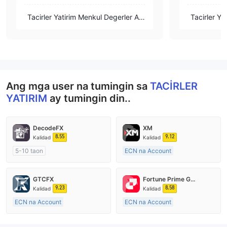
Tacirler Yatirim Menkul Degerler A.
Tacirler Ya
S.
S.
Ang mga user na tumingin sa
TACİRLER
YATIRIM
ay tumingin din..
DecodeFX
XM
8.55
9.12
Kalidad
Kalidad
5-10 taon
ECN na Account
Kinokontrol sa Australia
15-20 taon
Paggawa ng Market (MM)
Kinokontrol sa Australia
GTCFX
Fortune Prime Global
Pangunahing label na MT4
Paggawa ng Market (MM)
9.23
8.58
Kalidad
Kalidad
Pangunahing label na MT4
ECN na Account
ECN na Account
15-20 taon
15-20 taon
Kinokontrol sa United Kingdom
Kinokontrol sa Australia