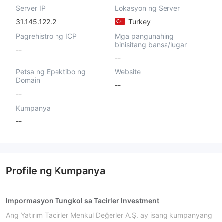
Server IP
Lokasyon ng Server
31.145.122.2
Turkey
Pagrehistro ng ICP
Mga pangunahing
binisitang bansa/lugar
--
--
Petsa ng Epektibo ng
Website
Domain
--
--
Kumpanya
--
Profile ng Kumpanya
Impormasyon Tungkol sa Tacirler Investment
Ang Yatırım Tacirler Menkul Değerler A.Ş. ay isang kumpanyang