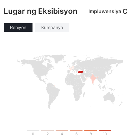
Lugar ng Eksibisyon
C
Impluwensiya
Rehiyon
Kumpanya
0
2
4
6
8
10