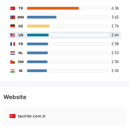
6.36
TR
3.62
MM
2.76
DE
2.64
US
2.58
FR
2.53
NL
2.50
OM
2.45
IN
Website
tacirler.com.tr