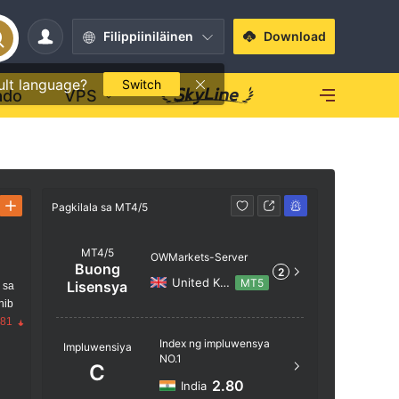
Filippiiniläinen
Download
ult language?
Switch
ado
VPS
Pagkilala sa MT4/5
Pagkilala s
MT4/5
OWMarkets-Server
Buong
2
United Kingdom
MT5
Lisensya
 sa
nib
.81
Pangalan
Index ng impluwensya
Impluwensiya
NO.1
OWMarke
C
2.80
India
Lokasyon