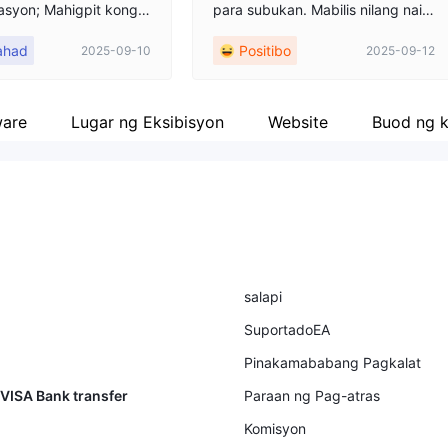
asyon; Mahigpit kong i
para subukan. Mabilis nilang naip
laban sa pamumuhuna
adala ang pera ko. Maginhawa at
ahad
Positibo
2025-09-10
2025-09-12
simple rin ang mga panel. Mataga
umber 2522224, nagsa
l-tagal na rin akong hindi nakakita
a trade, at kumita. B
ng propesyonal na institusyon 👍
ukas ang karamihan sa
ware
Lugar ng Eksibisyon
Website
Buod ng 
trade, tinanggal ng ins
ng aking kita mula sa a
rader 5 account. Noon
draw ako ng pondo, hi
ko binayaran ng $6,906
o. Humihingi ako ng ref
anggal na halaga. Kun
babahagi ko sa publiko a
salapi
asyon, kasama ang ebi
SuportadoEA
Pinakamababang Pagkalat
VISA Bank transfer
Paraan ng Pag-atras
Komisyon