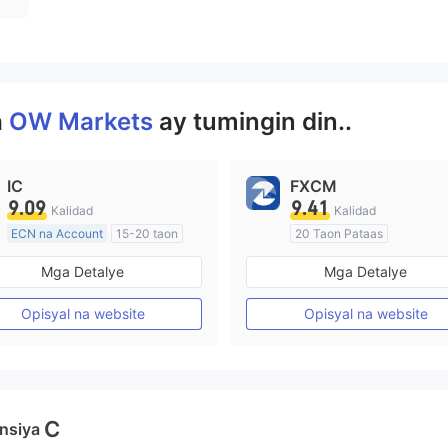
a
OW Markets
ay tumingin din..
IC
FXCM
9.09
9.41
Kalidad
Kalidad
ECN na Account
15-20 taon
20 Taon Pataas
Kinokontrol sa Australia
Kinokontrol sa Australia
Mga Detalye
Mga Detalye
Paggawa ng Market (MM)
Paggawa ng Market (MM)
Pangunahing label na MT4
Pangunahing label na MT4
Opisyal na website
Opisyal na website
C
nsiya