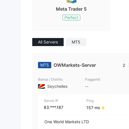
Meta Trader 5
Perfect
All Servers
MT5
OWMarkets-Server
MT5
2
Bansa / Distrito
Paggamit
Seychelles
--
Server IP
Ping
83.***.187
157 ms
One World Markets LTD