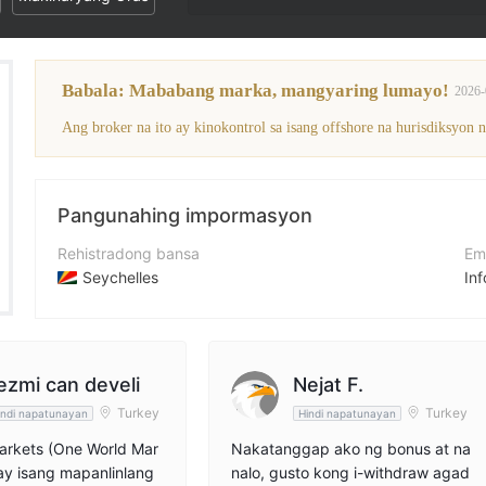
Babala: Mababang marka, mangyaring lumayo!
2026-
Pangunahing impormasyon
Rehistradong bansa
Em
Seychelles
In
Panahon ng pagpapatakbo
Nu
2-5 taon
+4
Kumpanya
We
ezmi can develi
Nejat F.
One World Markets LTD
ht
Turkey
Turkey
indi napatunayan
Hindi napatunayan
rkets (One World Mar
Nakatanggap ako ng bonus at na
ay isang mapanlinlang
nalo, gusto kong i-withdraw agad