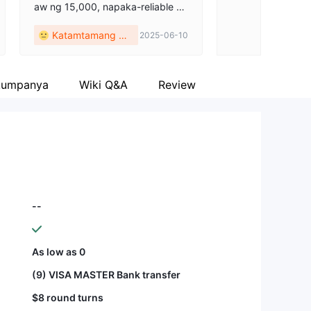
aw ng 15,000, napaka-reliable at
mabilis nilang ginagawa ang mga
Katamtamang mg
2025-06-10
transaksyon sa paglipat ng pera.
a komento
kumpanya
Wiki Q&A
Review
--
As low as 0
(9) VISA MASTER Bank transfer
$8 round turns