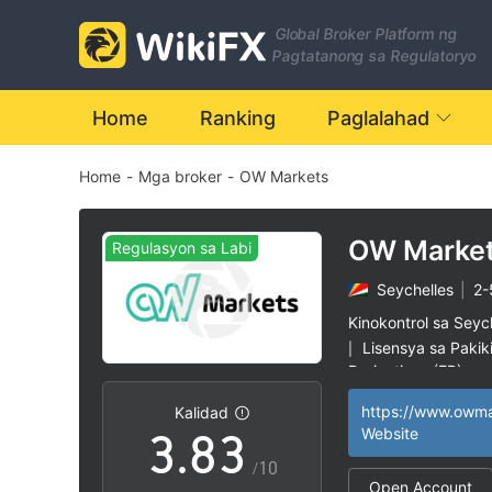
1
Global Broker Platform ng
2
Pagtatanong sa Regulatoryo
3
Home
Ranking
Paglalahad
Home
-
Mga broker
-
OW Markets
4
0
5
0
OW Marke
Regulasyon sa Labi
Seychelles
|
2-
1
6
1
Kinokontrol sa Seyc
Lisensya sa Pakik
|
2
7
2
Derivatives (EP)
Ang buong lisens
|
https://www.owma
Kalidad
Mga Broker ng Pa
|
3
.
8
3
Website
Katamtamang pote
|
/10
Regulasyon sa La
|
Open Account