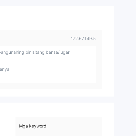
172.67.149.5
angunahing binisitang bansa/lugar
anya
Mga keyword