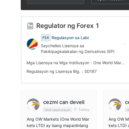
4
9
4
5
5
Regulator ng Forex
1
6
6
Regulasyon sa Labi
FSA
Seychelles Lisensya sa
7
7
Pakikipagkalakalan ng Derivatives (EP)
Mga Lisensya na Mga Institusyon：One World Markets LTD
8
8
Regulasyon ng Lisensya Blg.：SD187
9
9
cezmi can develi
c
Turkey
Hindi napatunayan
H
Ang OW Markets (One World Mar
Ang OW Ma
kets LTD) ay isang mapanlinlang
kets LTD) 