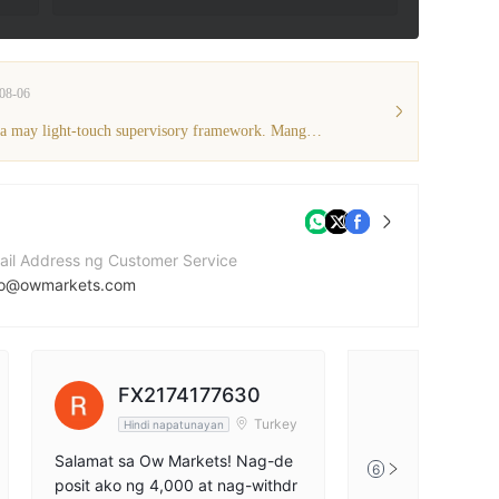
08-06
Ang broker na ito ay kinokontrol sa isang offshore na hurisdiksyon na may light-touch supervisory framework. Mangyaring magkaroon ng kamalayan sa mga panganib!
ail Address ng Customer Service
fo@owmarkets.com
mero ng contact
42076644766
bsite ng kumpanya
FX2174177630
tps://www.owmarkets.com/
Turkey
Hindi napatunayan
Salamat sa Ow Markets! Nag-de
6
posit ako ng 4,000 at nag-withdr