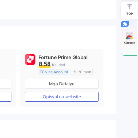
TOP
Chrome
Fortune Prime Global
8.58
Kalidad
ECN na Account
15-20 taon
Kinokontrol sa Australia
Mga Detalye
Paggawa ng Market (MM)
Pangunahing label na MT4
Opisyal na website