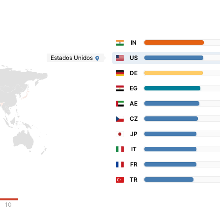
IN
Estados Unidos
US
DE
EG
AE
CZ
JP
IT
FR
TR
10