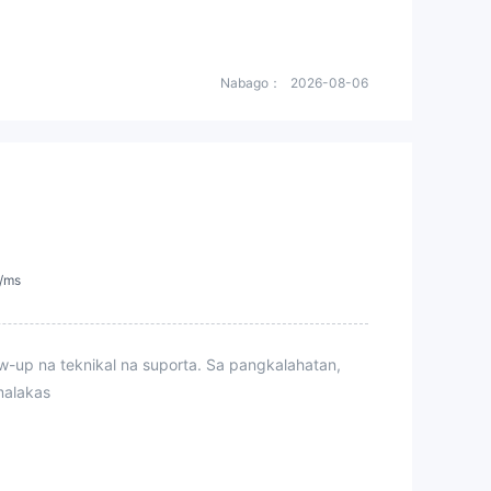
Nabago：
2026-08-06
d/ms
up na teknikal na suporta. Sa pangkalahatan,
malakas