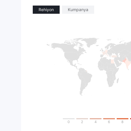
Rehiyon
Kumpanya
0
2
4
6
8