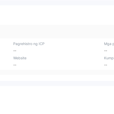
Pagrehistro ng ICP
Mga p
--
--
Website
Kump
--
--