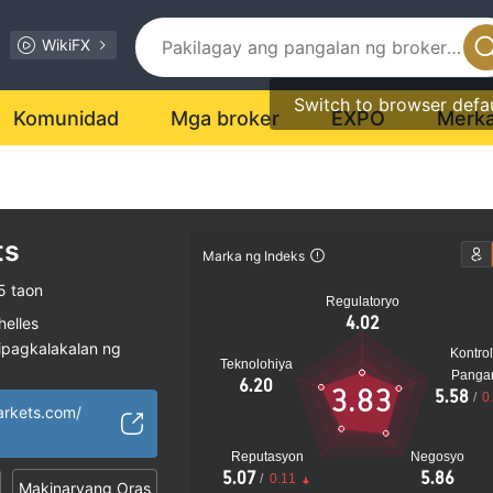
WikiFX
Switch to browser defa
Komunidad
Mga broker
EXPO
Merk
ts
Marka ng Indeks
5 taon
Regulatoryo
4.02
helles
ipagkalakalan ng
Kontrol
Teknolohiya
Panga
6.20
3.83
5.58
ya ng MT5
/
0
rkets.com/
nrehiyon
nsyal na peligro
Reputasyon
Negosyo
bi
5.07
5.86
/
0.11
Makinaryang Oras