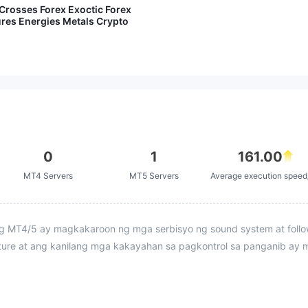
Crosses Forex Exoctic Forex
ures Energies Metals Crypto
0
1
161.00
MT4 Servers
MT5 Servers
Average execution spee
MT4/5 ay magkakaroon ng mga serbisyo ng sound system at follow-
ture at ang kanilang mga kakayahan sa pagkontrol sa panganib ay 