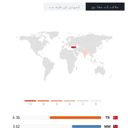
علاقے کے مطابق
کمپنی کی طرف سے
10
8
6
4
2
0
6.36
TR
3.62
MM