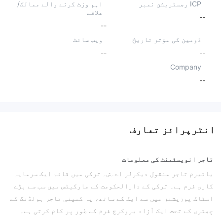
ICP رجسٹریشن نمبر
اہم وزٹ کرنے والے ممالک/
علاقے
--
--
ڈومین کی مؤثر تاریخ
ویب سائٹ
--
--
Company
--
انٹرپرائز تعارف
تاجر انویسٹمنٹ کی معلومات
یاتیرم تاجر منقول دیکرلر اے۔ش۔ ترکی میں قائم ایک سرمایہ
کاری فرم ہے۔ ترکی کے دارالحکومت کے مارکیٹس میں سب سے بڑے
اسٹاک پوزیشنز میں سے ایک کے ساتھ، یہ کمپنی تاجر ہولڈنگ کے
چھتری کے تحت ایک آزاد بروکرج فرم کے طور پر کام کرتی ہے۔