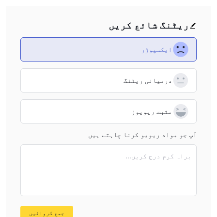
issues arise, especially since reversing a bank transfer can
mind.
be challenging in some cases. Further, the absence of
ریٹنگ شائع کریں
instant or digital payment solutions might slow down the
overall process of accessing funds, which is a critical
ایکسپوژر
factor for me when considering where to place my capital.
If you’re used to the convenience of e-wallets or digital
درمیانی ریٹنگ
currencies, it’s important to factor in that Tacirler
Investment’s exclusively bank-based approach may not
match modern trading needs. I always recommend
مثبت ریویوز
assessing whether these constraints align with your
personal trading requirements before committing funds.
آپ جو مواد ریویو کرنا چاہتے ہیں
براہ کرم درج کریں...
جمع کروائیں