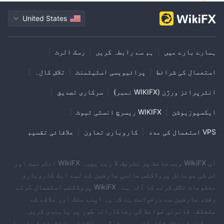
United States
ہمارے بارے میں
|
ہم سے رابطہ کریں
|
رسک الرٹ
|
استعمال کی شرائط
|
پرائیویسی اسٹیٹمنٹ
|
تلاش کال۔
|
انٹرپرائز ورژن (WIKIFX نمبر)
|
سرکاری تصدیق
|
ایکسپوزیوشن
|
WIKIFX ریسرچ انسٹی ٹیوٹ
|
VPS استعمال کی مدد
|
کاروباری تعاون
|
علاقائی تقسیم
آپ WikiFX ویب سائٹ پر تشریف لا رہے ہیں۔ WikiFX انٹرنیٹ اور
اس کی موبائل پروڈکٹس عالمی صارفین کے لیے ایک کاروباری
معلومات تلاش کرنے کا آلہ ہے۔ WikiFX پروڈکٹس استعمال کرتے
وقت، صارفین سے درخواست ہے کہ وہ اپنے ملک اور علاقے کے
متعلقہ قانونی ضوابط کی رضاکارانہ طور پر پابندی کریں۔
بروکرز کے خلاف شکایات، رپورٹنگ، سوالات اور تاثرات کے لیے ای