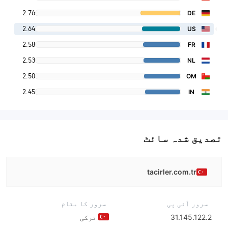
2.76
DE
2.64
US
2.58
FR
2.53
NL
2.50
OM
2.45
IN
تصدیق شدہ سائٹ
tacirler.com.tr
سرور آئی پی
سرور کا مقام
31.145.122.2
ترکی