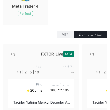
Meta Trader 4
Perfect
تمام سرورز۔ 2
MT4
FXTCR-Live
MT4
3
1
ملک/علاقہ
زیادہ
10 | 5 | 2 | 1
--
سرور آئی پی
Ping
185.***.186
205 ms
Tacirler Yatirim Menkul Degerler A.
Tacirler Ya
S.
S.