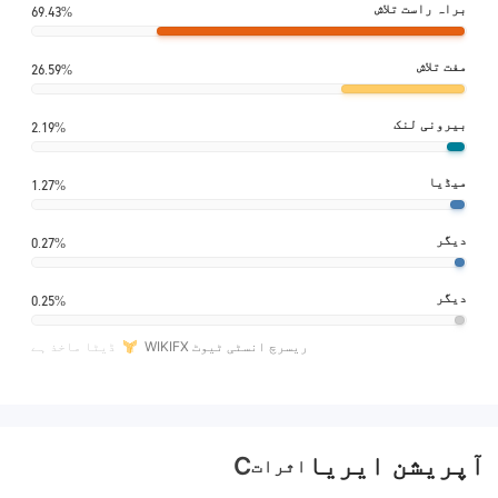
براہ راست تلاش
69.43%
مفت تلاش
26.59%
بیرونی لنک
2.19%
میڈیا
1.27%
دیگر
0.27%
دیگر
0.25%
WIKIFX ریسرچ انسٹی ٹیوٹ
ڈیٹا ماخذ ہے
آپریشن ایریا
C
اثرات