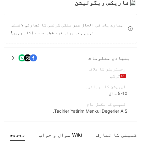
فاریکس ریگولیشن
9
ہمارے پاس فی الحال غیر ملکی کرنسی کا تجارتی لائسنس
نہیں ہے۔ براہ کرم خطرات سے آگاہ رہیں!
بنیادی معلومات
رجسٹریشن کا علاقہ
ترکی
آپریشن کا دورانیہ
5-10 سال
کمپنی کا مکمل نام
Tacirler Yatirim Menkul Degerler A.S.
مختصر نام
TACİRLER YATIRIM
ریویو
کمپنی کا تعارف
Wiki سوال و جواب
انٹرپرائز ملازم