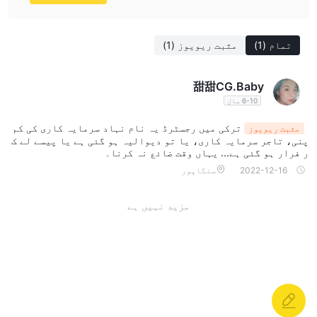
تمام
(1)
مثبت ریویوز
(1)
甜甜CG.Baby
6-10 سال
ترکی میں رجسٹرڈ یہ نام نہاد سرمایہ کاری کی کم
مثبت ریویوز
پنی، تاجر سرمایہ کاری، یا تو دیوالیہ ہو گئی ہے یا پیسے لے ک
ر فرار ہو گئی ہے... یہاں وقت ضائع نہ کرنا۔
2022-12-16
سنگاپور
مزید نہیں ہے