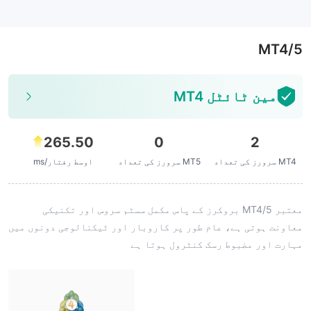
--
MT4/5
مین ٹائٹل MT4
265.50
0
2
MT4 سرورز کی تعداد
MT5 سرورز کی تعداد
اوسط رفتار/ms
معتبر MT4/5 بروکرز کے پاس مکمل سسٹم سروس اور تکنیکی
معاونت ہوتی ہے، عام طور پر کاروبار اور ٹیکنالوجی دونوں میں
مہارت اور مضبوط رسک کنٹرول ہوتا ہے