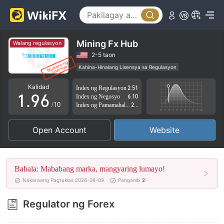
4
1
5
2
6
3
Mining Fx Hub
Walang regulasyon
7
4
2-5 taon
Kahina-Hinalang Lisensya sa Regulasyon
0
8
5
Kahina-hinalang saklaw ng Negosyo
Kalidad
Index ng Regulasyon
2.51
Mataas na potensyal na peligro
1
.
9
6
Index ng Negosyo
6.10
/10
Index ng Pamamahala sa Panganib
2.76
2
7
Open Account
Website
3
8
4
9
Babala: Mababang marka, mangyaring lumayo!
5
Nakaraang Pagtuklas 2026-08-09
Panganib
2
6
Regulator ng Forex
7