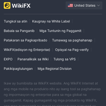
United States
Tungkol sa atin
|
Kaugnay na White Label
|
Babala sa Panganib
|
Mga Tuntunin ng Paggamit
|
Patakaran sa Pagkapribado
|
Tumawag sa paghahanap
|
WikiFX(edisyon ng Enterprise)
|
Opisyal na Pag-verify
|
EXPO
|
Pananaliksik sa Wiki
|
Tulong sa VPS
|
Pakikipagtulungan
|
Mga Regional Division
Ikaw ay bumibisita sa WikiFX website. Ang WikiFX Internet at
ang mga mobile na produkto nito ay isang tool sa paghahanap
ng impormasyon ng enterprise para sa mga global na
gumagamit. Kapag gumagamit ng mga produkto ng WikiFX,
ang mga gumagamit ay dapat na sinasadyang sumunod sa