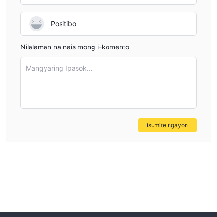
Positibo
Nilalaman na nais mong i-komento
Mangyaring Ipasok...
Isumite ngayon