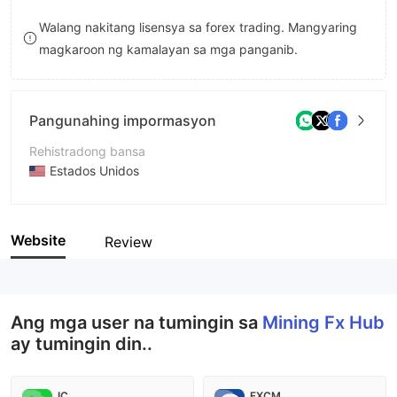
8
Walang nakitang lisensya sa forex trading. Mangyaring
magkaroon ng kamalayan sa mga panganib.
9
Pangunahing impormasyon
Rehistradong bansa
Estados Unidos
Panahon ng pagpapatakbo
2-5 taon
Website
Review
Kumpanya
Mining Fx Hub
Ang mga user na tumingin sa
Mining Fx Hub
ay tumingin din..
IC
FXCM