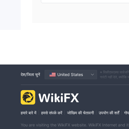
※ विकीएफएक्स सार्वजनि
देश/जिला चुनें
United States
गारंटी नहीं देते, क्यों
|
|
|
|
हमारे बारे में
हमसे संपर्क करें
जोखिम की चेतावनी
उपयोग की शर्तें
गोप
You are visiting the WikiFX website. WikiFX Internet and 