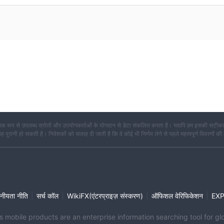
क रूप से उपलब्ध स्रोतों और उपयोगकर्ताओं के योगदान से डेटा संकलित करता है। यद्यपि हम इसकी सटीकता
कि यह पुरानी हो सकती है। निवेशकों को सलाह दी जाती है कि वे कोई भी निर्णय लेने से पहले महत्वपूर्ण विवरणों की
|
|
|
|
नीयता नीति
सर्च कॉल
WikiFX(एंटरप्राइज़ संस्करण)
ऑफिशल वेरिफिकेशन
EX
its mobile products are an enterprise information searching tool for 