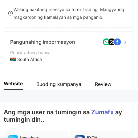
8
Walang nakitang lisensya sa forex trading. Mangyaring
magkaroon ng kamalayan sa mga panganib.
9
Pangunahing impormasyon
Rehistradong bansa
South Africa
Panahon ng pagpapatakbo
5-10 taon
Website
Buod ng kumpanya
Review
Kumpanya
Red Pine Capital (Pty) Limited
Ang mga user na tumingin sa
Zumafx
ay
tumingin din..
fpmarkets
FXCM