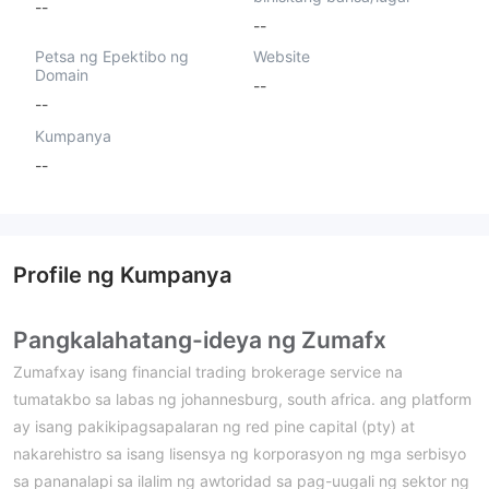
--
--
Petsa ng Epektibo ng
Website
Domain
--
--
Kumpanya
--
Profile ng Kumpanya
Pangkalahatang-ideya ng Zumafx
Zumafxay isang financial trading brokerage service na
tumatakbo sa labas ng johannesburg, south africa. ang platform
ay isang pakikipagsapalaran ng red pine capital (pty) at
nakarehistro sa isang lisensya ng korporasyon ng mga serbisyo
sa pananalapi sa ilalim ng awtoridad sa pag-uugali ng sektor ng