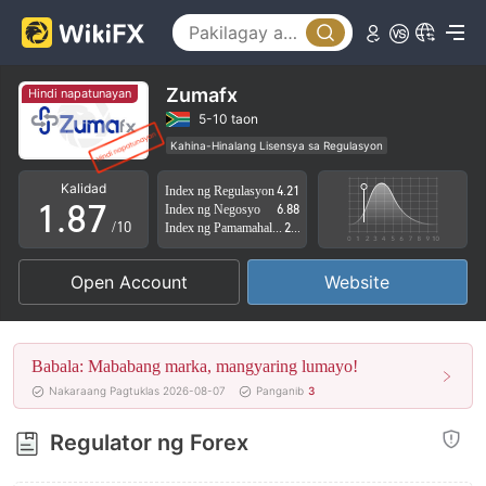
3
2
4
3
5
4
Zumafx
Hindi napatunayan
6
5
5-10 taon
Kahina-Hinalang Lisensya sa Regulasyon
0
7
6
Kahina-hinalang saklaw ng Negosyo
Kalidad
Index ng Regulasyon
4.21
Mataas na potensyal na peligro
1
.
8
7
Index ng Negosyo
6.88
/10
Index ng Pamamahala sa Panganib
2.33
2
9
8
Open Account
Website
3
9
4
Babala: Mababang marka, mangyaring lumayo!
5
Nakaraang Pagtuklas 2026-08-07
Panganib
3
6
Regulator ng Forex
7