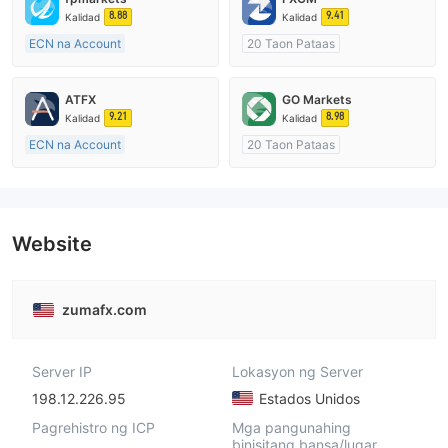
8.88
9.41
Kalidad
Kalidad
ECN na Account
20 Taon Pataas
20 Taon Pataas
Kinokontrol sa Australia
Kinokontrol sa Australia
Paggawa ng Market (MM)
ATFX
GO Markets
Paggawa ng Market (MM)
Pangunahing label na MT4
9.21
8.98
Kalidad
Kalidad
Pangunahing label na MT4
ECN na Account
20 Taon Pataas
10-15 taon
Kinokontrol sa Australia
Kinokontrol sa Australia
Paggawa ng Market (MM)
Paggawa ng Market (MM)
cTrader
Pangunahing label na MT4
Website
zumafx.com
Server IP
Lokasyon ng Server
198.12.226.95
Estados Unidos
Pagrehistro ng ICP
Mga pangunahing
binisitang bansa/lugar