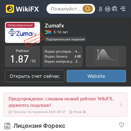
3
2
4
3
5
4
Zumafx
Непроверенный
6
5
5-10 лет
Подозрительная лицензия
0
7
6
Регион деятельности подозрителен
Рейтинг
Индекс регулирования
4.21
Высокие потенциальные риски
1
.
8
7
Индекс бизнеса
6.88
/10
Индекс контроля рисков
2.33
2
9
8
Открыть счет сейчас
Website
3
9
4
Предупреждение: слишком низкий рейтинг WikiFX,
5
держитесь подальше!
Прошлое тестирование 2026-08-07
Риски
3
6
Лицензия Форекс
7