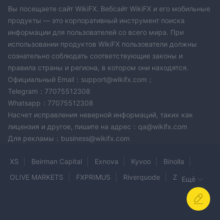
которые трейдеры могут открыть. Zumafx . большинство
Вы посещаете сайт WikiFX. Вебсайт WikiFX и его мобильные
авторитетных брокеров предлагают различные типы счетов
продукты — это корпоративный инструмент поиска
для удовлетворения различных потребностей розничных и
информации для пользователей со всего мира. При
профессиональных трейдеров. они часто имеют различные
использовании продуктов WikiFX пользователи должны
функции, такие как более низкие спреды, более высокое
сознательно соблюдать соответствующие законы и
правила страны и региона, в котором они находятся.
кредитное плечо и дополнительные услуги, такие как
Официальный Email：support@wikifx.com；
специальные менеджеры счетов. отсутствие этой
Telegram：77075512308
информации в Zumafx оставляет потенциальных клиентов в
Whatsapp：77075512308
неведении относительно того, чего ожидать, что может
Насчет исправления неверной информаций, таких как
стать сдерживающим фактором для многих.
лицензия и другое, пишите на адрес：qa@wikifx.com
Как открыть счет?
Для рекламы：business@wikifx.com
процесс открытия счета в Zumafx это просто. В обычном
XS
Beirman Capital
Exnova
Kyvoo
Binolla
сценарии потенциальным клиентам необходимо будет
заполнить онлайн-заявку, предоставить документы,
OLIVE MARKETS
FXPRIMUS
Riverquode
Zion
Ещё
удостоверяющие личность, и соблюдать правила kyc (знай
Axen Capital
DCFX
ASTRON
AKFX
UTG
своего клиента). тогда обычно это предполагает внесение
Exotrade
UTForex
ICBC
FXMC
SKANESTAS
минимально необходимой суммы на торговый счет.