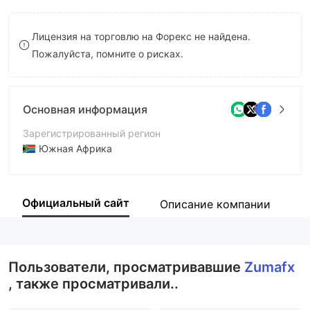
8
Лицензия на торговлю на Форекс не найдена.
9
Пожалуйста, помните о рисках.
Основная информация
Зарегистрированный регион
Южная Африка
Период эксплуатации
5-10 лет
Официальный сайт
Описание компании
К
Компания
Red Pine Capital (Pty) Limited
Пользователи, просматривавшие
Zumafx
, также просматривали..