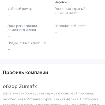
мерики
Учётный номер
Основные страны/
регионы визита
--
--
Дата регистрации
Название веб-сайта
доменного имени
--
--
Подчинённые компании
--
Профиль компании
обзор Zumafx
Zumafx— это брокерская служба финансовой торговли,
работающая в Йоханнесбурге, Южная Африка. Платформа
является венчурным предприятием Red Pine Capital (pty) и