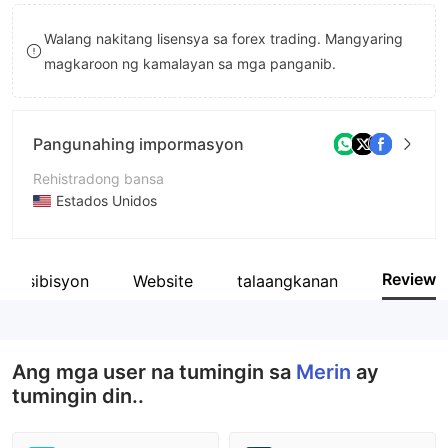
8
Walang nakitang lisensya sa forex trading. Mangyaring
9
magkaroon ng kamalayan sa mga panganib.
Pangunahing impormasyon
Rehistradong bansa
Estados Unidos
Panahon ng pagpapatakbo
1-2 taon
Review
g Eksibisyon
Website
talaangkanan
Kumpanya
Merin Global Forex Markets Ltd
Ang mga user na tumingin sa
Merin
ay
tumingin din..