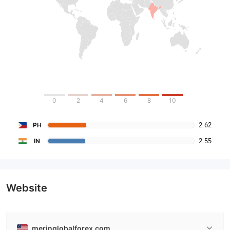
0
2
4
6
8
10
2.62
PH
2.55
IN
Website
meringlobalforex.com