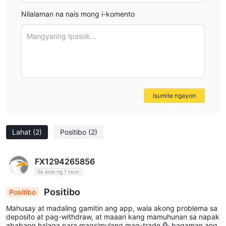
Nilalaman na nais mong i-komento
Mangyaring Ipasok...
Isumite ngayon
Lahat
(2)
Positibo
(2)
FX1294265856
Sa loob ng 1 taon
Positibo
Positibo
Mahusay at madaling gamitin ang app, wala akong problema sa
deposito at pag-withdraw, at maaari kang mamuhunan sa napak
ababang halaga para magsimulang mag-trade,💁 bagaman ang