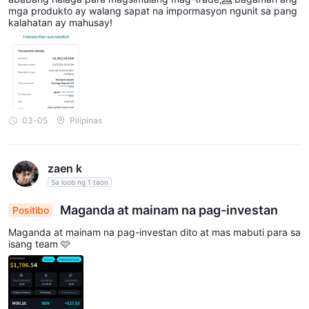
mga produkto ay walang sapat na impormasyon ngunit sa pang
kalahatan ay mahusay!
03-05
Pilipinas
zaen k
Sa loob ng 1 taon
Maganda at mainam na pag-investan
Positibo
Maganda at mainam na pag-investan dito at mas mabuti para sa
isang team 🩷