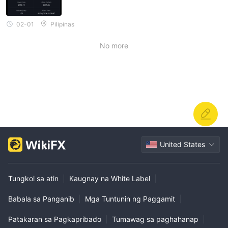
02-01
Pilipinas
No more
United States
Tungkol sa atin
|
Kaugnay na White Label
|
Babala sa Panganib
|
Mga Tuntunin ng Paggamit
|
Patakaran sa Pagkapribado
|
Tumawag sa paghahanap
|