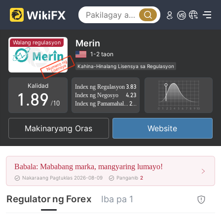
3
4
4
5
5
6
Merin
Walang regulasyon
6
7
1-2 taon
Kahina-Hinalang Lisensya sa Regulasyon
0
7
8
Kahina-hinalang saklaw ng Negosyo
Kalidad
Index ng Regulasyon
3.83
Mataas na potensyal na peligro
1
.
8
9
Index ng Negosyo
4.23
/10
Index ng Pamamahala sa Panganib
2.50
2
9
Makinaryang Oras
Website
3
4
Babala: Mababang marka, mangyaring lumayo!
5
Nakaraang Pagtuklas 2026-08-09
Panganib
2
6
Regulator ng Forex
Iba pa 1
7