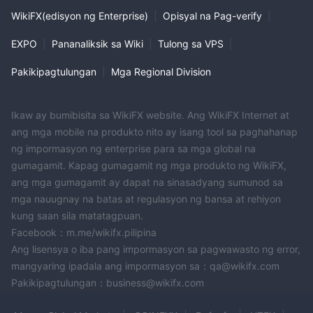
WikiFX(edisyon ng Enterprise)
|
Opisyal na Pag-verify
|
EXPO
|
Pananaliksik sa Wiki
|
Tulong sa VPS
|
Pakikipagtulungan
|
Mga Regional Division
Ikaw ay bumibisita sa WikiFX website. Ang WikiFX Internet at
ang mga mobile na produkto nito ay isang tool sa paghahanap
ng impormasyon ng enterprise para sa mga global na
gumagamit. Kapag gumagamit ng mga produkto ng WikiFX,
ang mga gumagamit ay dapat na sinasadyang sumunod sa
mga nauugnay na batas at regulasyon ng bansa at rehiyon
kung saan sila matatagpuan.
Facebook：m.me/wikifx.pilipina
Ang lisensya o iba pang impormasyon sa pagwawasto ng error,
mangyaring ipadala ang impormasyon sa：qa@wikifx.com
Pakikipagtulungan：business@wikifx.com