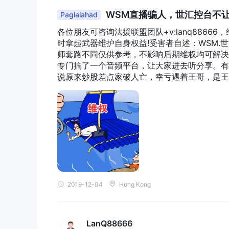
WSM直播骗人，世汇控台不
Paglalahad
各位朋友可咨询法援联盟团队+v:lanq886
时拿起武器维护自身权益! 受害者自述：WSM
师套路不同仅供参考，不影响后期维权均可解决）
专门搞了一个音频平台，让大家进去听分享。有
说原来炒股差点家破人亡，幸亏遇着王哥，是王
着一个客服老师，下载一个WSM.世汇本公司的平
户。2019年11月7号那天我第一笔转进5万
一点钱，然后他们又在群里说是信用通道要关闭
又转了4万。开始两天有多有少，最多的时候赚
没钱了，就没买，他们还说可惜了。上午我在他
给我，让我下午开盘时马上买那个指数50，买
就爆仓了，我的账户9万就剩1500多了，当
也预料不到，让我及时止损没止到，还让我再充
的，是他们的原因才使我蒙受这巨大损失，他们
2019-12-04
Hong Kong
会优先照顾到我，然后他们就没人理了，我再怎
急之下我四处寻求帮助，在网上看到了法援联盟
我的情况之后，让我迅速收集相关的资料，最后
谢他们。问我亏损的钱是否能追回？答“相信我
LanQ88666