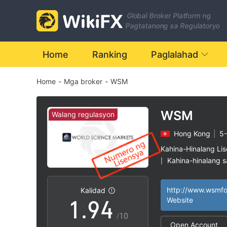
2
Global Broker Platform ng
3
Pagtatanong sa Regulatoryo
4
Home
Ranking
Paglalahad
Home
-
Mga broker
-
WSM
5
0
6
1
WSM
Walang regulasyon
Hong Kong
|
5-
7
2
Kahina-Hinalang Li
Kahina-hinalang 
|
0
8
3
Mataas na potensy
|
Kalidad
1
.
9
4
Website
/10
Open Account