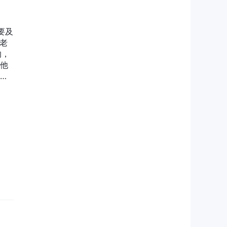
要及
老
的，
他
跟
账
赚了
9号
因为
话
多久
谁
股
。心
解
感