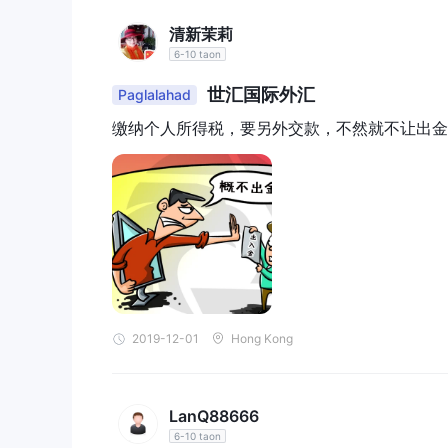
任何费用。
（仅为部分
清新茉莉
WSM、She
6-10 taon
KLIN、S
世汇国际外汇
Paglalahad
TY、Ektr
UEX数字
缴纳个人所得税，要另外交款，不然就不让出金
（信托）、冠
imited
盛金控、C
胜金融、亚
A、上海钰
融、Dayst
商品交易、
RKETS、
通、Ingos
陆国际、1S
2019-12-01
Hong Kong
询了解更多
及解决方案（
Q：29779
LanQ88666
6-10 taon