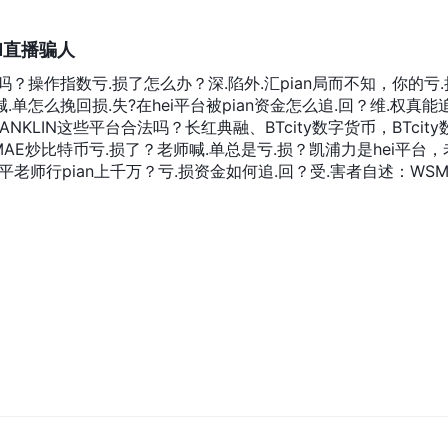
签署明确的协议书，我们承诺客户，不成功不收取任何费用。法
SM、ShengTong、Bcm、FRANKLIN、SKAPGP、长
M直播骗人
OUEX数字资产、安正策略、合生（信托）、冠亚国际、AscotPrime
CTOKEN、钰欣环球、亿胜金融、亚晶金融、凯浦力、NATTA、
？操作指数亏.损了怎么办？深.陷外.汇pian局而不知，你的亏.
KINNELL、中京商品交易、ESOM平台、VOWSMARKETS、配
单怎么挽回损.失?在hei平台被pian资金怎么追.回？维.权真能追
n、SGL、超陆国际、1STFFCCRYRTO等详情咨询了解更多成功案例
ANKLIN这些平台合法吗？长红典融、BTcity数字货币，BTcity
7925844）
AE炒比特币亏.损了？老师喊.单总是亏.损？凯浦力是hei平台，
建平老师行pian上千万？亏.损资金如何追.回？受.害者自述：WSM
他们说，他是搞传媒广告公司的，专门搞了一个音频平台，让大家进去
水，徐哥也在群里分享，他说原来炒股差点家破人亡，幸亏遇着
家什么的。然后就叫我们跟着一个客服老师，下载一个WSM.世
.行账号，让我们转钱进这个账户。2019年11月7号那天我第一笔转进
以买卖交易。开始两天赚了一点钱，然后他们又在群里说是信用
加资金的赶快，于是11月9号又转了4万。开始两天有多有少，
一个什么产品，买涨的，我因为没钱了，就没买，他们还说可惜了
的时候，他们客服V电话给我，让我下午开盘时马上买那个指数
开始跌，一直跌，没多久就爆仓了，我的账户9万就剩1500多
们说这是突发情况，谁也预料不到，让我及时止损没止到，还让
是因为他们让我买的，是他们的原因才使我蒙受这巨大损.失，
意，以后有好的股会优先照顾到我，然后他们就没人理了，我再