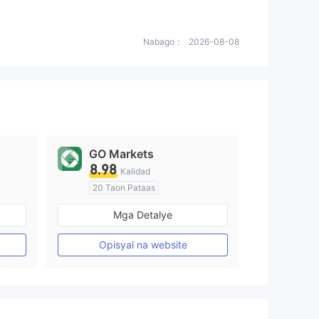
Nabago：
2026-08-08
GO Markets
8.98
Kalidad
20 Taon Pataas
Kinokontrol sa Australia
Mga Detalye
Paggawa ng Market (MM)
cTrader
Opisyal na website