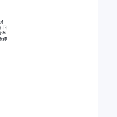
援
红典
Li
上
损
巴
.回
截图
数字
老师
.世
听
王
汇本
5
通
最多
。上
5
了，
我再
他们
怎