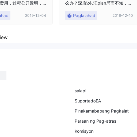
费用，过程公开透明，
么办？深.陷外.汇pian局而不知，你
拿起武器维护自身权
的亏.损都是市场原因？亏.损的钱能
ahad
Paglalahad
2019-12-04
2019-12-10
自述：WSM.世汇被骗案
追.回吗？老师恶意喊.单怎么挽回损.
户隐私，均为化名，平
失?在hei平台被pian资金怎么追.
每个助理老师套路不同
回？维.权真能追.回亏.损资金？WS
不影响后期维权均可解
M、Bcm，Bcm，SKAPGP，FRAN
iew
9年11月被拉进微信群，据
KLIN这些平台合法吗？长红典融、
是搞传媒广告公司的，
BTcity数字货币，BTcity数字货币、
个音频平台，让大家进
天津金融资产交易所是不是hei平
有一大家都叫他王哥
台？在MAE炒比特币亏.损了？老师
里面讲风水，徐哥也在
喊.单总是亏.损？凯浦力是hei平
d
他说原来炒股差点家破
台，老师喊.单亏完本金就拉hei！世
遇着王哥，是王哥带他
汇pian局曝.光，赵建平老师行pian
现在又赚着了百万身家
上千万？亏.损资金如何追.回？受.害
salapi
后就叫我们跟着一个客
者自述：WSM.世汇被pian案例201
SuportadoEA
载一个WSM.世汇本公司
9年11月被拉进V群，据他们说，他
一个账号621700****
是搞传媒广告公司的，专门搞了一
Pinakamababang Pagkalat
，让我们转钱进这个账
个音频平台，让大家进去听分享。
Paraan ng Pag-atras
年11月7号那天我第一笔
有一大家都叫他王哥的，开始在里
听他们的指令，说是通过
面讲风水，徐哥也在群里分享，他
Komisyon