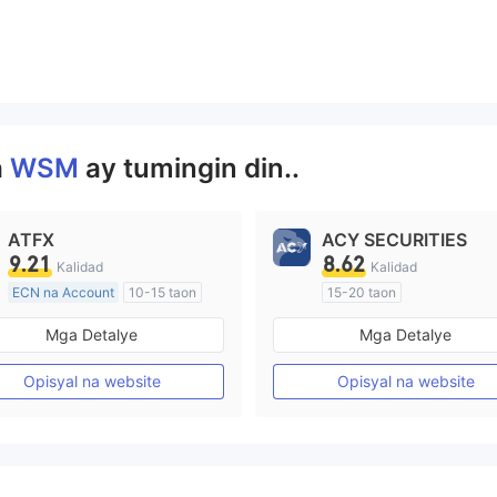
天就可以买卖交易。开
说原来炒股差点家破人亡，幸亏遇
一点钱，然后他们又在
着王哥，是王哥带他走出困境，现
用通道要关闭，以后自
在又赚着了百万身家什么的。然后
烦等等，让我们追加资
就叫我们跟着一个客服老师，下载
于是11月9号又转了4
一个WSM.世汇本公司的平台，给了
天有多有少，最多的时
一个账号621700*****银.行账号，
多，15号那天，上午让我
让我们转钱进这个账户。2019年11
a
WSM
ay tumingin din..
么产品，买涨的，我因
月7号那天我第一笔转进5万，听他
就没买，他们还说可惜
们的指令，说是通过这个平台当天
在他们的指示下，卖了
就可以买卖交易。开始两天赚了一
ATFX
ACY SECURITIES
千。中午的时候，他们
点钱，然后他们又在群里说是信用
9.21
8.62
Kalidad
Kalidad
话给我，让我下午开盘
通道要关闭，以后自己转账很麻烦
ECN na Account
10-15 taon
15-20 taon
个指数50，买涨，我买
等等，让我们追加资金的赶快，于
两分钟是涨的，然后就
Kinokontrol sa Australia
是11月9号又转了4万。开始两天有
Kinokontrol sa Australia
Mga Detalye
Mga Detalye
直跌，没多久就爆仓
多有少，最多的时候赚了1万多，15
Paggawa ng Market (MM)
Paggawa ng Market (MM)
户9万就剩1500多了，
号那天，上午让我们买一个什么产
Pangunahing label na MT4
Pangunahing label na MT4
Opisyal na website
Opisyal na website
信电话给客服，和他们
品，买涨的，我因为没钱了，就没
，他们说这是突发情
买，他们还说可惜了。上午我在他
料不到，让我及时止损
们的指示下，卖了一股赚了几千。
让我再充点钱进去，以
中午的时候，他们客服V电话给我，
扳本，我没答应，说是
让我下午开盘时马上买那个指数5