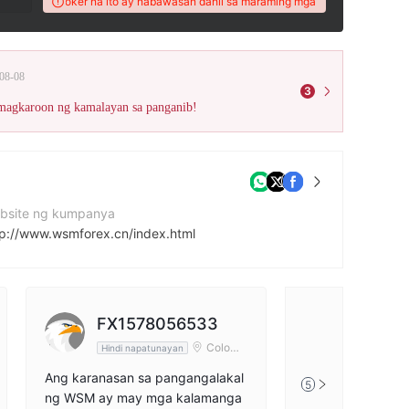
ore ng broker na ito ay nabawasan dahil sa maraming mga reklamo!
Ang WikiFX
08-08
3
 magkaroon ng kamalayan sa panganib!
bsite ng kumpanya
tp://www.wsmforex.cn/index.html
Q
97792852
FX1578056533
Colomb
Hindi napatunayan
ia
Ang karanasan sa pangangalakal
5
ng WSM ay may mga kalamanga