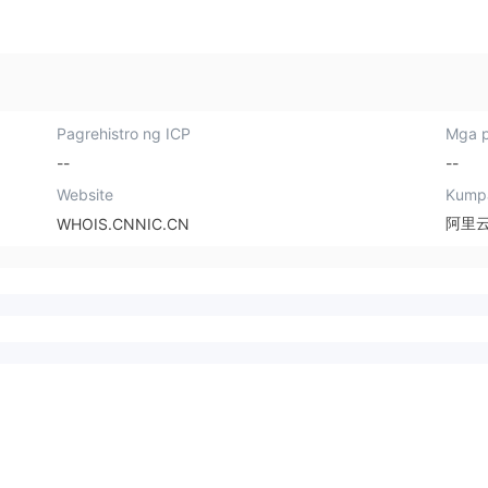
我买的，是他们的原因
0，买涨，我买进去后开始两分钟是
这巨大损失，他们不肯
涨的，然后就开始跌，一直跌，没
一再说发生这样的事他
多久就爆仓了，我的账户9万就剩15
，以后有好的股会优先
00多了，当时我就V电话给客服，
然后他们就没人理了，
和他们说我的情况，他们说这是突
Pagrehistro ng ICP
Mga p
诉他们都没有再回应。
发情况，谁也预料不到，让我及时
一个星期我的9万元没
止损没止到，还让我再充点钱进
--
--
下我四处寻求帮助，在
去，以后还有机会扳本，我没答
Website
Kump
法援联盟可以处理我类
应，说是因为他们让我买的，是他
阿里
WHOIS.CNNIC.CN
于是马上跟他们取得了
们的原因才使我蒙受这巨大损.失，
在了解我的情况之后，
他们不肯帮我，只是一再说发生这
集相关的资料，最后成
样的事他们也不愿意，以后有好的
工作日的时间内，成功
股会优先照顾到我，然后他们就没
全部款项，非常感谢他
人理了，我再怎么哭诉他们都没有
损的钱是否能追回？
再回应。就这样短短一个星期我的9
一定可以”：据我国法律法
万元没了。
规不合法平台做单亏损
是可通过法律维权追回
之前会签署明确的协议
诺客户，不成功不收取