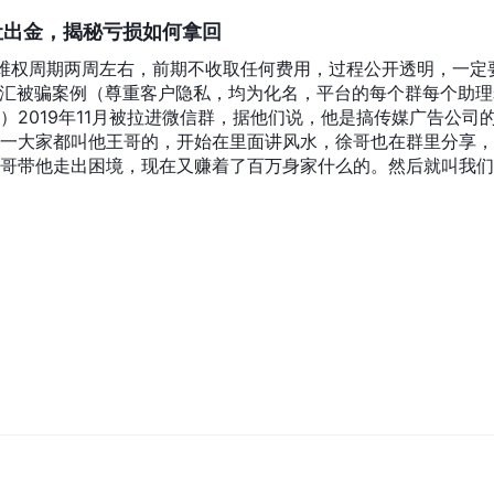
让出金，揭秘亏损如何拿回
66，维权周期两周左右，前期不收取任何费用，过程公开透明，一定
.世汇被骗案例（尊重客户隐私，均为化名，平台的每个群每个助理
2019年11月被拉进微信群，据他们说，他是搞传媒广告公司
一大家都叫他王哥的，开始在里面讲风水，徐哥也在群里分享，
哥带他走出困境，现在又赚着了百万身家什么的。然后就叫我们
台，给了一个账号621700*****银行账号，让我们转钱进这个
，听他们的指令，说是通过这个平台当天就可以买卖交易。开始两天
，以后自己转账很麻烦等等，让我们追加资金的赶快，于是11月
了1万多，15号那天，上午让我们买一个什么产品，买涨的，我
们的指示下，卖了一股赚了几千。中午的时候，他们客服微信电
涨，我买进去后开始两分钟是涨的，然后就开始跌，一直跌，没
时我就微信电话给客服，和他们说我的情况，他们说这是突发情况，
点钱进去，以后还有机会扳本，我没答应，说是因为他们让我买
不肯帮我，只是一再说发生这样的事他们也不愿意，以后有好的
么哭诉他们都没有再回应。就这样短短一个星期我的9万元没了
可以处理我类似的案件，于是马上跟他们取得了联系。他们在了
成功的在五个工作日的时间内，成功帮我追回了全部款项，非常
一定可以”：据我国法律法规，在不合规不合法平台做单亏损的资