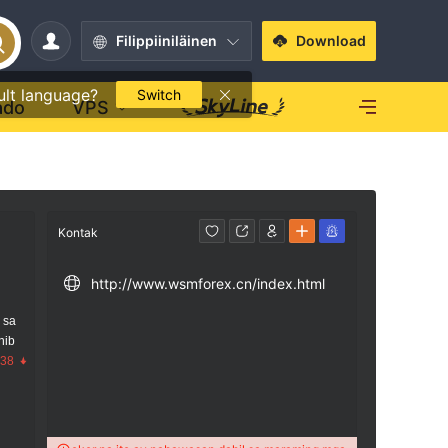
Filippiiniläinen
Download
ult language?
Switch
ado
VPS
Kontak
http://www.wsmforex.cn/index.html
 sa
nib
.38