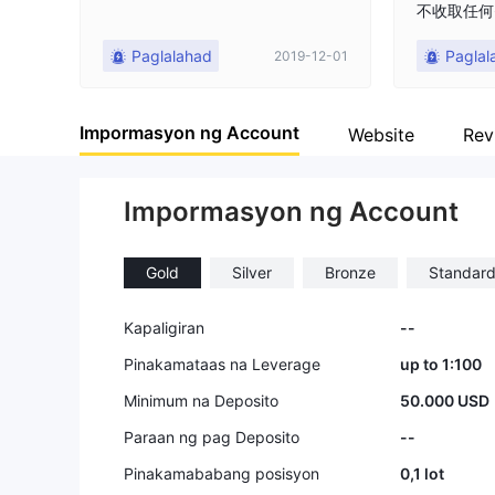
不收取任何
一定要及时
Paglalahad
Paglal
2019-12-01
益! 受害者
例（尊重客
台的每个群
Impormasyon ng Account
仅供参考，
Website
Rev
决）201
他们说，他
Impormasyon ng Account
专门搞了一
去听分享。
的，开始在
Gold
Silver
Bronze
Standar
群里分享，
人亡，幸亏
走出困境，
Kapaligiran
--
什么的。然
Pinakamataas na Leverage
up to 1:100
服老师，下
的平台，给了
Minimum na Deposito
50.000 USD
*银行账号
Paraan ng pag Deposito
--
户。2019
转进5万，
Pinakamababang posisyon
0,1 lot