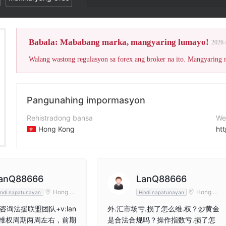
Ang WikiFX Sc
Babala: Mababang marka, mangyaring lumayo!
2026-
Walang wastong regulasyon sa forex ang broker na ito. Mangyaring
Pangunahing impormasyon
Rehistradong bansa
We
Hong Kong
ht
Panahon ng pagpapatakbo
Q
5-10 taon
28
Kumpanya
anQ88666
LanQ88666
WORLDSCIENCEMARKETS.LTD
Hong K
Hong K
indi napatunayan
Hindi napatunayan
ong
ong
询法援联盟团队+v:lan
外.汇市场亏.损了怎么维.权？炒黄金
6，维权周期两周左右，前期
是合法合规吗？操作指数亏.损了怎