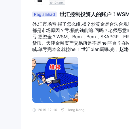
金，都是可通过法律维权追回资金。合作之前会
6-10 taon
联盟团队维权成功（仅为部分&包括无法出金）平台：W
世汇控制投资人的账户！WS
Paglalahad
融、BTCITY、Ektronix、MAE数字货币、Z
mited、港融亚投、鑫恒盈配资、日盛金控、C
外.汇市场亏.损了怎么维.权？炒黄金是合法合规吗
海钰熙、中融国际、恒马金融、Daystreetfx、
都是市场原因？亏.损的钱能追.回吗？老师恶意喊.
巴、Aoges、沪股通、Ingosky、CFMcoi
亏.损资金？WSM、Bcm，Bcm，SKAPGP，FR
分享，以及解决方案（V：LanQ88666；Q：297
货币、天津金融资产交易所是不是hei平台？在M
喊.单亏完本金就拉hei！世汇pian局曝.光，赵
汇被pian案例2019年11月被拉进V群，据
分享。有一大家都叫他王哥的，开始在里面讲风
哥，是王哥带他走出困境，现在又赚着了百万身
公司的平台，给了一个账号621700*****银
万，听他们的指令，说是通过这个平台当天就可
道要关闭，以后自己转账很麻烦等等，让我们追
的时候赚了1万多，15号那天，上午让我们买
午我在他们的指示下，卖了一股赚了几千。中午
0，买涨，我买进去后开始两分钟是涨的，然后就
2019-12-10
Hong Kong
当时我就V电话给客服，和他们说我的情况，他
充点钱进去，以后还有机会扳本，我没答应，说
不肯帮我，只是一再说发生这样的事他们也不愿