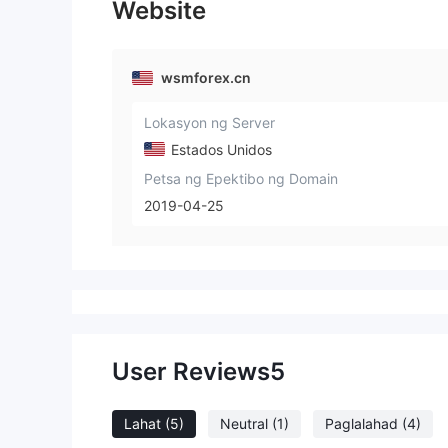
Website
因为他们让
才使我蒙受
帮我，只是
wsmforex.cn
们也不愿意
照顾到我，
Lokasyon ng Server
我再怎么哭
就这样短短
Estados Unidos
了。心急之
Petsa ng Epektibo ng Domain
网上看到了
2019-04-25
似的案件，
联系。他们
让我迅速收
功的在五个
帮我追回了
们。问我亏
答“相信我
User Reviews
5
规，在不合
的资金，都
资金。合作
Lahat
(5)
Neutral
(1)
Paglalahad
(4)
书，我们承