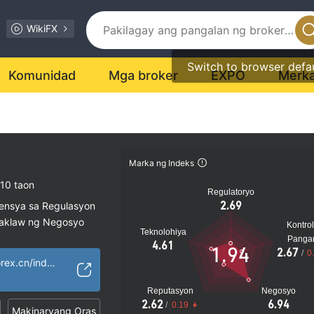
WikiFX
Switch to browser defa
Komunidad
Mga broker
EXPO
Merk
Marka ng Indeks
10 taon
Regulatoryo
2.69
sensya sa Regulasyon
saklaw ng Negosyo
Kontrol
Teknolohiya
al na peligro
Panga
4.61
1.94
2.67
/
0
http://www.wsmforex.cn/index.html
Reputasyon
Negosyo
2.62
6.94
/
0.19
Makinaryang Oras