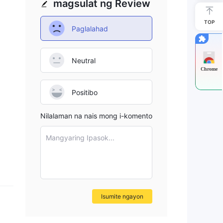
magsulat ng Review
TOP
Paglalahad
Neutral
Chrome
Positibo
Nilalaman na nais mong i-komento
Mangyaring Ipasok...
Isumite ngayon