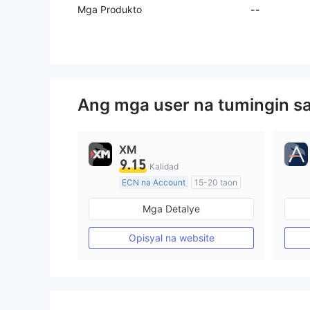
这个平台当
Mga Produkto
--
始两天赚了
群里说是信
己转账很麻
金的赶快，
万。开始两
候赚了1万
Ang mga user na tumingin s
们买一个什
为没钱了，
了。上午我
XM
一股赚了几
9.15
Kalidad
客服微信电
ECN na Account
15-20 taon
时马上买那
Kinokontrol sa Australia
进去后开始
Mga Detalye
开始跌，一
Paggawa ng Market (MM)
了，我的账
Pangunahing label na MT4
Opisyal na website
当时我就微
说我的情况
况，谁也预
没止到，还
后还有机会